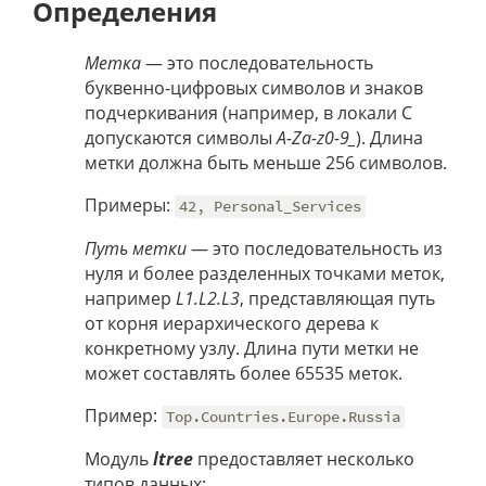
Определения
Метка
— это последовательность
буквенно-цифровых символов и знаков
подчеркивания (например, в локали C
допускаются символы
A-Za-z0-9_
). Длина
метки должна быть меньше 256 символов.
Примеры:
42, Personal_Services
Путь метки
— это последовательность из
нуля и более разделенных точками меток,
например
L1.L2.L3
, представляющая путь
от корня иерархического дерева к
конкретному узлу. Длина пути метки не
может составлять более 65535 меток.
Пример:
Top.Countries.Europe.Russia
Модуль
ltree
предоставляет несколько
типов данных: