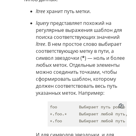
ltree
хранит путь метки.
lquery
представляет похожий на
регулярные выражения шаблон для
поиска соответствующих значений
ltree
. В нем простое слово выбирает
соответствующую метку в пути, а
символ звездочки (
*
) — ноль и более
любых меток. Отдельные элементы
можно соединить точками, чтобы
сформировать шаблон, которому
должен соответствовать весь путь
указанных меток. Например:
foo         Выбирает путь ровно с од
*.foo.*     Выбирает любой путь, сод
И для символов звездочки, и для