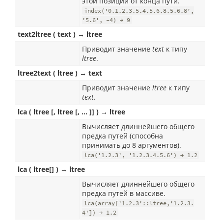
этой позиции от конца пути.
index('0.1.2.3.5.4.5.6.8.5.6.8',
'5.6', -4) → 9
text2ltree ( text ) → ltree
Приводит значение
text
к типу
ltree
.
ltree2text ( ltree ) → text
Приводит значение
ltree
к типу
text
.
lca ( ltree [, ltree [, ... ]] ) → ltree
Вычисляет длиннейшего общего
предка путей (способна
принимать до 8 аргументов).
lca('1.2.3', '1.2.3.4.5.6') → 1.2
lca ( ltree[] ) → ltree
Вычисляет длиннейшего общего
предка путей в массиве.
lca(array['1.2.3'::ltree,'1.2.3.
4']) → 1.2