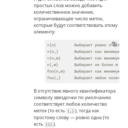
простых слов можно добавить
количественное значение,
ограничивающее число меток,
которые будут соответствовать этому
элементу:
*{n}        Выбирает ровно n меток

*{n,}       Выбирает как минимум n м
*{n,m}      Выбирает как минимум n, 
*{,m}       Выбирает не более m мето
foo{n,m}    Выбирает как минимум n, 
В отсутствие явного квантификатора
символу звездочки по умолчанию
соответствует любое количество
меток (то есть
), тогда как
{,}
простому слову — ровно одна (то
есть
).
{1}