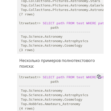
 Top.Collections.Pictures.Astronomy.Stars

 Top.Collections.Pictures.Astronomy.Galaxies

 Top.Collections.Pictures.Astronomy.Astronauts

(7 rows)

ltreetest=> 
SELECT
path
FROM
test
WHERE
path
 ~
------------------------------------
 Top.Science.Astronomy

 Top.Science.Astronomy.Astrophysics

 Top.Science.Astronomy.Cosmology

Несколько примеров полнотекстового
поиска:
ltreetest=> 
SELECT
path
FROM
test
WHERE
path
 @
------------------------------------
 Top.Science.Astronomy

 Top.Science.Astronomy.Astrophysics

 Top.Science.Astronomy.Cosmology

 Top.Hobbies.Amateurs_Astronomy

(4 rows)
