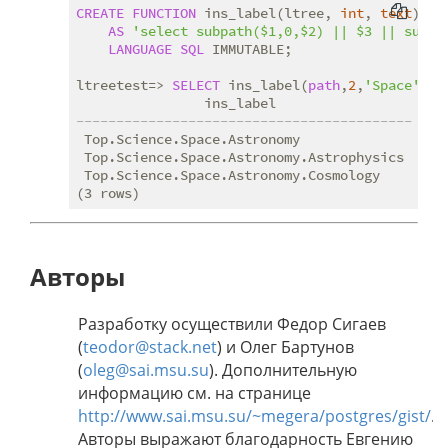
CREATE
FUNCTION
 ins_label(ltree, 
int
, 
text
) 
RE
AS
'select subpath($1,0,$2) || $3 || subpa
LANGUAGE
SQL
 IMMUTABLE;

ltreetest=> 
SELECT
 ins_label(
path
,
2
,
'Space'
) 
F
------------------------------------------
 Top.Science.Space.Astronomy

 Top.Science.Space.Astronomy.Astrophysics

 Top.Science.Space.Astronomy.Cosmology

Авторы
Разработку осуществили Федор Сигаев
(
teodor@stack.net
) и Олег Бартунов
(
oleg@sai.msu.su
). Дополнительную
информацию см. на странице
http://www.sai.msu.su/~megera/postgres/gist/
.
Авторы выражают благодарность Евгению