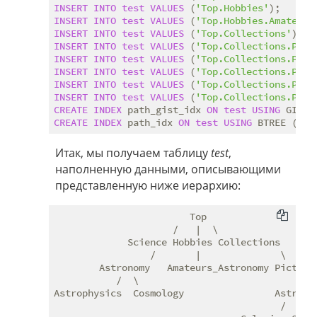
INSERT
INTO
test
VALUES
 (
'Top.Hobbies'
INSERT
INTO
test
VALUES
 (
'Top.Hobbies.Amateurs
INSERT
INTO
test
VALUES
 (
'Top.Collections'
INSERT
INTO
test
VALUES
 (
'Top.Collections.Pict
INSERT
INTO
test
VALUES
 (
'Top.Collections.Pict
INSERT
INTO
test
VALUES
 (
'Top.Collections.Pict
INSERT
INTO
test
VALUES
 (
'Top.Collections.Pict
INSERT
INTO
test
VALUES
 (
'Top.Collections.Pict
CREATE
INDEX
 path_gist_idx 
ON
test
USING
 GIST 
CREATE
INDEX
 path_idx 
ON
test
USING
 BTREE (
pat
Итак, мы получаем таблицу
test
,
наполненную данными, описывающими
представленную ниже иерархию:
                        Top

                     /   |  \

             Science Hobbies Collections

                 /       |              \

        Astronomy   Amateurs_Astronomy Pictures
           /  \                            |

Astrophysics  Cosmology                Astronom
                                        /  |   