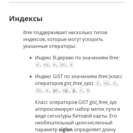
Индексы
ltree
поддерживает несколько типов
индексов, которые могут ускорить
указанные операторы:
Индекс B-дерево по значениям
ltree
:
,
,
,
,
<
<=
=
>=
>
Индекс GiST по значениям
ltree
(класс
операторов
gist_ltree_ops
):
,
,
,
<
<=
=
,
,
,
,
,
,
>=
>
@>
<@
@
~
?
Класс операторов GiST
gist_ltree_ops
аппроксимирует набор меток пути в
виде сигнатуры битовой карты. Его
необязательный целочисленный
параметр
siglen
определяет длину