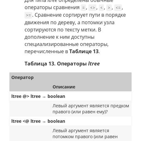
Для типа
ltree
определены обычные
операторы сравнения
,
,
,
,
,
=
<>
<
>
<=
. Сравнение сортирует пути в порядке
>=
движения по дереву, а потомки узла
сортируются по тексту метки. В
дополнение к ним доступны
специализированные операторы,
перечисленные в
Таблице 13
.
Таблица 13. Операторы
ltree
Оператор
Описание
ltree @> ltree → boolean
Левый аргумент является предком
правого (или равен ему)?
ltree <@ ltree → boolean
Левый аргумент является
потомком правого (или равен