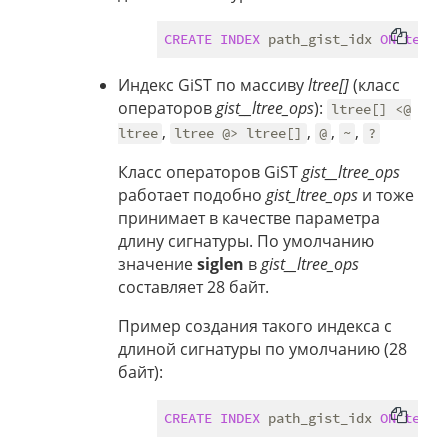
CREATE
INDEX
 path_gist_idx 
ON
test
Индекс GiST по массиву
ltree[]
(класс
операторов
gist__ltree_ops
):
ltree[] <@
,
,
,
,
ltree
ltree @> ltree[]
@
~
?
Класс операторов GiST
gist__ltree_ops
работает подобно
gist_ltree_ops
и тоже
принимает в качестве параметра
длину сигнатуры. По умолчанию
значение
siglen
в
gist__ltree_ops
составляет 28 байт.
Пример создания такого индекса с
длиной сигнатуры по умолчанию (28
байт):
CREATE
INDEX
 path_gist_idx 
ON
test