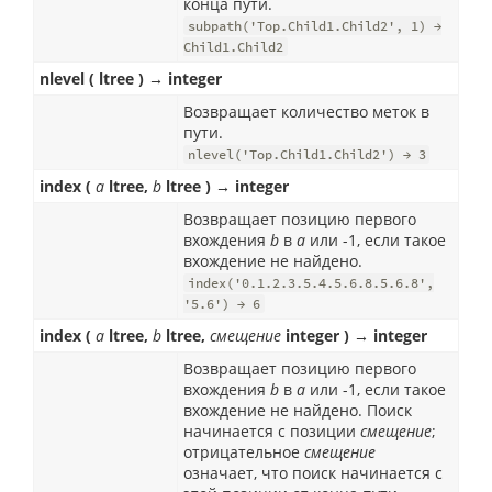
конца пути.
subpath('Top.Child1.Child2', 1) →
Child1.Child2
nlevel ( ltree ) → integer
Возвращает количество меток в
пути.
nlevel('Top.Child1.Child2') → 3
index (
a
ltree,
b
ltree ) → integer
Возвращает позицию первого
вхождения
b
в
a
или -1, если такое
вхождение не найдено.
index('0.1.2.3.5.4.5.6.8.5.6.8',
'5.6') → 6
index (
a
ltree,
b
ltree,
смещение
integer ) → integer
Возвращает позицию первого
вхождения
b
в
a
или -1, если такое
вхождение не найдено. Поиск
начинается с позиции
смещение
;
отрицательное
смещение
означает, что поиск начинается с