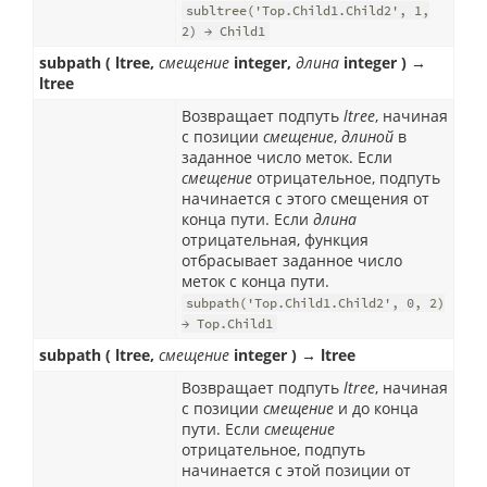
subltree('Top.Child1.Child2', 1,
2) → Child1
subpath ( ltree,
смещение
integer,
длина
integer ) →
ltree
Возвращает подпуть
ltree
, начиная
с позиции
смещение
,
длиной
в
заданное число меток. Если
смещение
отрицательное, подпуть
начинается с этого смещения от
конца пути. Если
длина
отрицательная, функция
отбрасывает заданное число
меток с конца пути.
subpath('Top.Child1.Child2', 0, 2)
→ Top.Child1
subpath ( ltree,
смещение
integer ) → ltree
Возвращает подпуть
ltree
, начиная
с позиции
смещение
и до конца
пути. Если
смещение
отрицательное, подпуть
начинается с этой позиции от