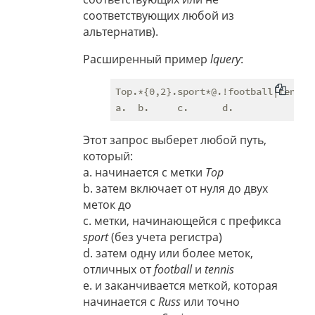
соответствующих любой из
альтернатив).
Расширенный пример
lquery
:
Top.*{0,2}.sport*@.!football|tennis{
Этот запрос выберет любой путь,
который:
a. начинается с метки
Top
b. затем включает от нуля до двух
меток до
c. метки, начинающейся с префикса
sport
(без учета регистра)
d. затем одну или более меток,
отличных от
football
и
tennis
e. и заканчивается меткой, которая
начинается с
Russ
или точно