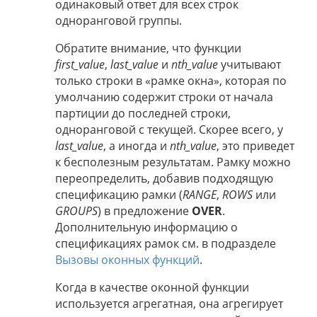
одинаковый ответ для всех строк
одноранговой группы.
Обратите внимание, что функции
first_value
,
last_value
и
nth_value
учитывают
только строки в «рамке окна», которая по
умолчанию содержит строки от начала
партиции до последней строки,
одноранговой с текущей. Скорее всего, у
last_value
, а иногда и
nth_value
, это приведет
к бесполезным результатам. Рамку можно
переопределить, добавив подходящую
спецификацию рамки (
RANGE
,
ROWS
или
GROUPS
) в предложение
OVER
.
Дополнительную информацию о
спецификациях рамок см. в подразделе
Вызовы оконных функций
.
Когда в качестве оконной функции
используется агрегатная, она агрегирует