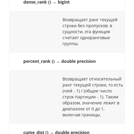
dense_rank () → bigint
Возвращает ранг текущей
строки без пропусков; в
сущности, эта функция
считает одноранговые
группы.
percent_rank () → double precision
Возвращает относительный
ранг текущей строки, то есть
(
rank
- 1) / (общее число
строк партиции - 1). Таким
образом, значение лежит в
диапазоне от 0 до 1,
включая границы.
cume_dist () → double precision