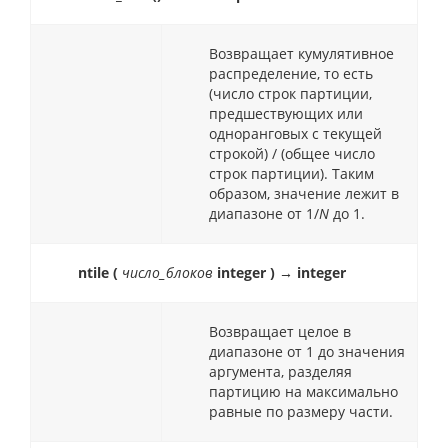
Возвращает кумулятивное
распределение, то есть
(число строк партиции,
предшествующих или
одноранговых с текущей
строкой) / (общее число
строк партиции). Таким
образом, значение лежит в
диапазоне от 1/
N
до 1.
ntile (
число_блоков
integer ) → integer
Возвращает целое в
диапазоне от 1 до значения
аргумента, разделяя
партицию на максимально
равные по размеру части.