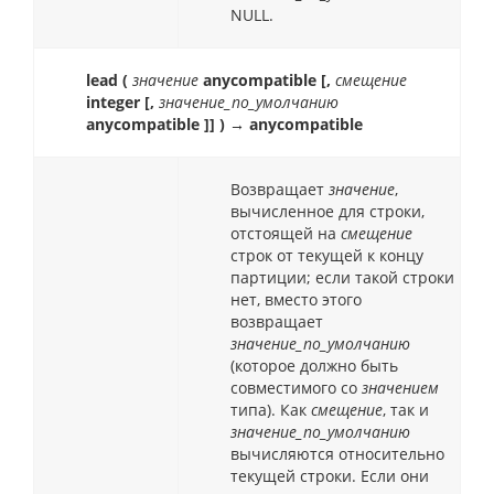
NULL.
lead (
значение
anycompatible [,
смещение
integer [,
значение_по_умолчанию
anycompatible ]] ) → anycompatible
Возвращает
значение
,
вычисленное для строки,
отстоящей на
смещение
строк от текущей к концу
партиции; если такой строки
нет, вместо этого
возвращает
значение_по_умолчанию
(которое должно быть
совместимого со
значением
типа). Как
смещение
, так и
значение_по_умолчанию
вычисляются относительно
текущей строки. Если они