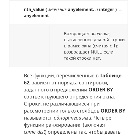
nth_value (
значение
anyelement,
n
integer ) →
anyelement
Возвращает
значение
,
вычисленное для
n
-й строки
в рамке окна (считая с 1);
возвращает NULL, если
такой строки нет.
Все функции, перечисленные в
Таблице
62
, зависят от порядка сортировки,
заданного в предложении
ORDER BY
соответствующего определения окна.
Строки, не различающиеся при
рассмотрении только столбцов
ORDER BY
,
называются
одноранговыми
. Четыре
функции ранжирования (включая
cume_dist
) определены так, чтобы давать