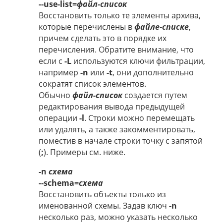
--use-list=
файл-список
Восстановить только те элементы архива,
которые перечислены в
файле-списке
,
причем сделать это в порядке их
перечисления. Обратите внимание, что
если с
-L
используются ключи фильтрации,
например
-n
или
-t
, они дополнительно
сократят список элементов.
Обычно
файл-список
создается путем
редактирования вывода предыдущей
операции
-l
. Строки можно перемещать
или удалять, а также закомментировать,
поместив в начале строки точку с запятой
(
;
). Примеры см. ниже.
-n
схема
--schema=
схема
Восстановить объекты только из
именованной схемы. Задав ключ
-n
несколько раз, можно указать несколько