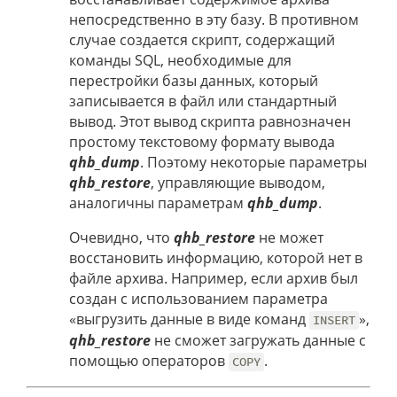
непосредственно в эту базу. В противном
случае создается скрипт, содержащий
команды SQL, необходимые для
перестройки базы данных, который
записывается в файл или стандартный
вывод. Этот вывод скрипта равнозначен
простому текстовому формату вывода
qhb_dump
. Поэтому некоторые параметры
qhb_restore
, управляющие выводом,
аналогичны параметрам
qhb_dump
.
Очевидно, что
qhb_restore
не может
восстановить информацию, которой нет в
файле архива. Например, если архив был
создан с использованием параметра
«выгрузить данные в виде команд
»,
INSERT
qhb_restore
не сможет загружать данные с
помощью операторов
.
COPY