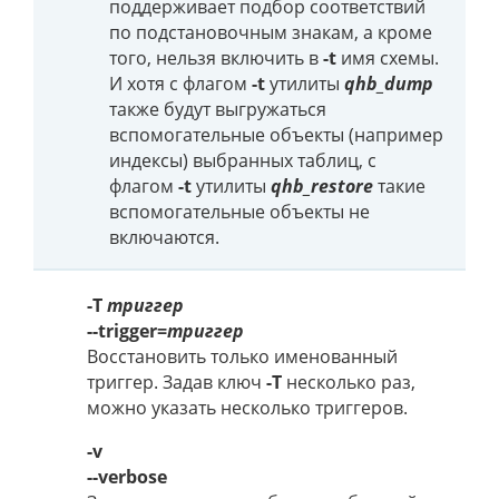
поддерживает подбор соответствий
по подстановочным знакам, а кроме
того, нельзя включить в
-t
имя схемы.
И хотя с флагом
-t
утилиты
qhb_dump
также будут выгружаться
вспомогательные объекты (например
индексы) выбранных таблиц, с
флагом
-t
утилиты
qhb_restore
такие
вспомогательные объекты не
включаются.
-T
триггер
--trigger=
триггер
Восстановить только именованный
триггер. Задав ключ
-T
несколько раз,
можно указать несколько триггеров.
-v
--verbose