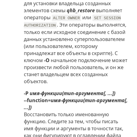
для установки владельца созданных
элементов схемы
qhb_restore
выполняет
операторы
или
ALTER OWNER
SET SESSION
. Эти операторы выполнятся,
AUTHORIZATION
только если исходное соединение с базой
данных установлено суперпользователем
(или пользователем, которому
принадлежат все объекты в скрипте). С
ключом
-O
начальное подключение может
произвести любой пользователь, и он же
станет владельцем всех созданных
объектов.
-P
имя-функции(тип-аргумента[, ...])
--function=
имя-функции(тип-аргумента[,
...])
Восстановить только именованную
функцию. Следите за тем, чтобы писать
имя функции и аргументы в точности так,
как они фигурируют в оглавлении файла