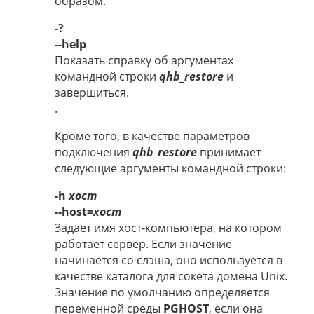
образом.
-?
--help
Показать справку об аргументах
командной строки
qhb_restore
и
завершиться.
.
Кроме того, в качестве параметров
подключения
qhb_restore
принимает
следующие аргументы командной строки:
-h
хост
--host=
хост
Задает имя хост-компьютера, на котором
работает сервер. Если значение
начинается со слэша, оно используется в
качестве каталога для сокета домена Unix.
Значение по умолчанию определяется
переменной среды
PGHOST
, если она