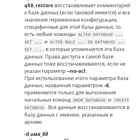
qhb_restore
восстанавливает комментарий
к базе данных (если таковой имеется) и все
значения переменных конфигурации,
специфичные для этой базы данных, то
есть любые команды
ALTER DATABASE ...
и
SET ...
ALTER ROLE ... IN DATABASE ...
, в которых упоминается эта база
SET ...
данных. Права доступа к самой базе
данных тоже восстанавливаются, если не
указан параметр
--no-acl
.
При использовании этого параметра база
данных, названная параметром
-d
,
применяется только для выполнения
начальных команд
и
DROP DATABASE
CREATE
. Все данные восстанавливаются в
DATABASE
базу данных с именем, указанным в
архиве.
-d
имя_бд