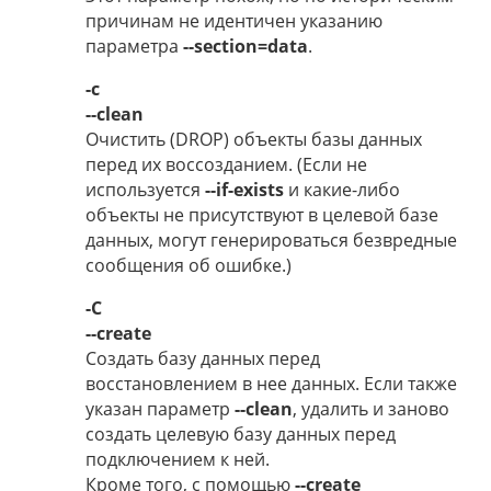
причинам не идентичен указанию
параметра
--section=data
.
-c
--clean
Очистить (DROP) объекты базы данных
перед их воссозданием. (Если не
используется
--if-exists
и какие-либо
объекты не присутствуют в целевой базе
данных, могут генерироваться безвредные
сообщения об ошибке.)
-C
--create
Создать базу данных перед
восстановлением в нее данных. Если также
указан параметр
--clean
, удалить и заново
создать целевую базу данных перед
подключением к ней.
Кроме того, с помощью
--create