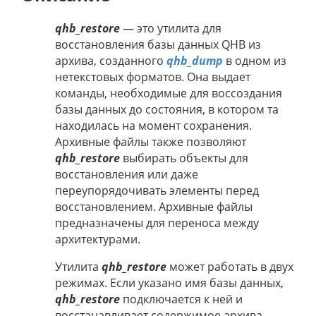
qhb_restore
— это утилита для
восстановления базы данных QHB из
архива, созданного
qhb_dump
в одном из
нетекстовых форматов. Она выдает
команды, необходимые для воссоздания
базы данных до состояния, в котором та
находилась на момент сохранения.
Архивные файлы также позволяют
qhb_restore
выбирать объекты для
восстановления или даже
переупорядочивать элементы перед
восстановлением. Архивные файлы
предназначены для переноса между
архитектурами.
Утилита
qhb_restore
может работать в двух
режимах. Если указано имя базы данных,
qhb_restore
подключается к ней и
восстанавливает содержимое архива