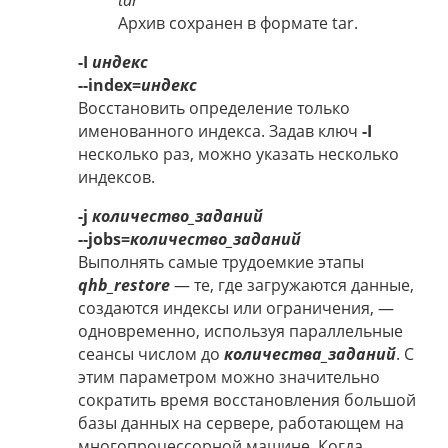
tar
Архив сохранен в формате tar.
-I
индекс
--index=
индекс
Восстановить определение только
именованного индекса. Задав ключ
-I
несколько раз, можно указать несколько
индексов.
-j
количество_заданий
--jobs=
количество_заданий
Выполнять самые трудоемкие этапы
qhb_restore
— те, где загружаются данные,
создаются индексы или ограничения, —
одновременно, используя параллельные
сеансы числом до
количества_заданий
. С
этим параметром можно значительно
сократить время восстановления большой
базы данных на сервере, работающем на
многопроцессорной машине. Когда