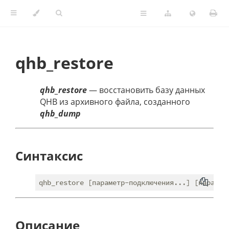
qhb_restore
qhb_restore
— восстановить базу данных
QHB из архивного файла, созданного
qhb_dump
Синтаксис
Описание