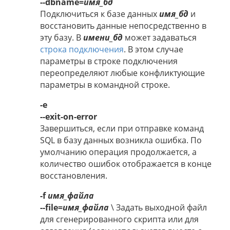
--dbname=
имя_бд
Подключиться к базе данных
имя_бд
и
восстановить данные непосредственно в
эту базу. В
имени_бд
может задаваться
строка подключения
. В этом случае
параметры в строке подключения
переопределяют любые конфликтующие
параметры в командной строке.
-e
--exit-on-error
Завершиться, если при отправке команд
SQL в базу данных возникла ошибка. По
умолчанию операция продолжается, а
количество ошибок отображается в конце
восстановления.
-f
имя_файла
--file=
имя_файла
\ Задать выходной файл
для сгенерированного скрипта или для