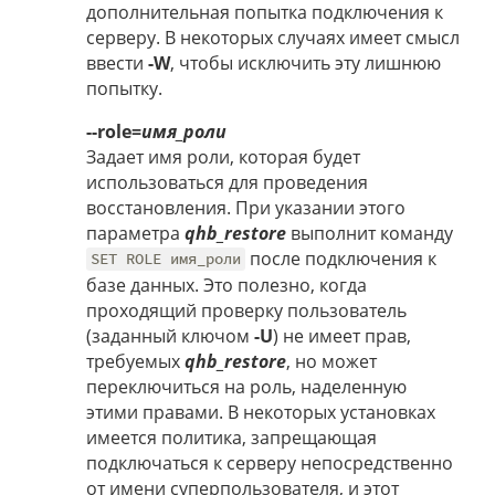
дополнительная попытка подключения к
серверу. В некоторых случаях имеет смысл
ввести
-W
, чтобы исключить эту лишнюю
попытку.
--role=
имя_роли
Задает имя роли, которая будет
использоваться для проведения
восстановления. При указании этого
параметра
qhb_restore
выполнит команду
после подключения к
SET ROLE имя_роли
базе данных. Это полезно, когда
проходящий проверку пользователь
(заданный ключом
-U
) не имеет прав,
требуемых
qhb_restore
, но может
переключиться на роль, наделенную
этими правами. В некоторых установках
имеется политика, запрещающая
подключаться к серверу непосредственно
от имени суперпользователя, и этот