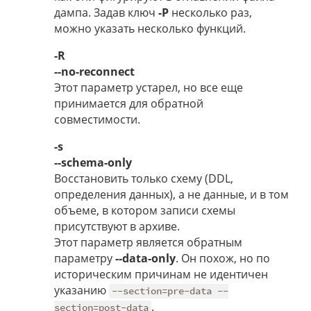
дампа. Задав ключ
-P
несколько раз,
можно указать несколько функций.
-R
--no-reconnect
Этот параметр устарел, но все еще
принимается для обратной
совместимости.
-s
--schema-only
Восстановить только схему (DDL,
определения данных), а не данные, и в том
объеме, в котором записи схемы
присутствуют в архиве.
Этот параметр является обратным
параметру
--data-only
. Он похож, но по
историческим причинам не идентичен
указанию
--section=pre-data --
.
section=post-data