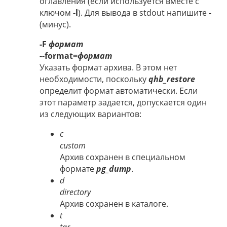
оглавления (если используется вместе с
ключом
-l
). Для вывода в stdout напишите
-
(минус).
-F
формат
--format=
формат
Указать формат архива. В этом нет
необходимости, поскольку
qhb_restore
определит формат автоматически. Если
этот параметр задается, допускается один
из следующих вариантов:
c
custom
Архив сохранен в специальном
формате
pg_dump
.
d
directory
Архив сохранен в каталоге.
t