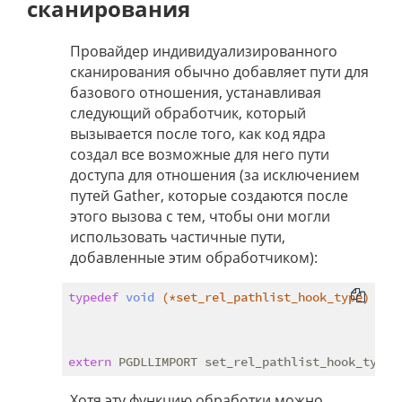
сканирования
Провайдер индивидуализированного
сканирования обычно добавляет пути для
базового отношения, устанавливая
следующий обработчик, который
вызывается после того, как код ядра
создал все возможные для него пути
доступа для отношения (за исключением
путей Gather, которые создаются после
этого вызова с тем, чтобы они могли
использовать частичные пути,
добавленные этим обработчиком):
typedef
void
(*set_rel_pathlist_hook_type)
(Pl
                                            Rel
                                            Ind
                                            Ra
extern
Хотя эту функцию обработки можно