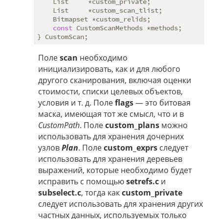
    List     *custom_private;

    List     *custom_scan_tlist;

    Bitmapset *custom_relids;

const
 CustomScanMethods *methods;

Поле
scan
необходимо
инициализировать, как и для любого
другого сканирования, включая оценки
стоимости, списки целевых объектов,
условия и т. д. Поле
flags
— это битовая
маска, имеющая тот же смысл, что и в
CustomPath
. Поле
custom_plans
можно
использовать для хранения дочерних
узлов
Plan
. Поле
custom_exprs
следует
использовать для хранения деревьев
выражений, которые необходимо будет
исправить с помощью
setrefs.c
и
subselect.c
, тогда как
custom_private
следует использовать для хранения других
частных данных, используемых только