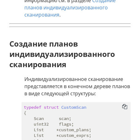
информацию см. в разделе
Создание
планов индивидуализированного
сканирования
.
Создание планов
индивидуализированного
сканирования
Индивидуализированное сканирование
представляется в конечном дереве планов
в виде следующей структуры:
typedef
struct
CustomScan
{
    Scan      scan;

    uint32    flags;

    List     *custom_plans;

    List     *custom_exprs;
