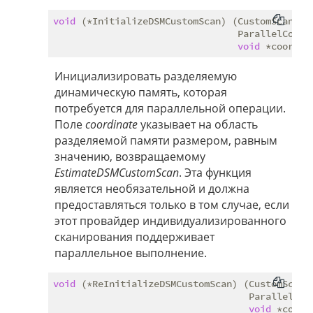
void
 (*InitializeDSMCustomScan) (CustomScanStat
                                 ParallelContex
void
Инициализировать разделяемую
динамическую память, которая
потребуется для параллельной операции.
Поле
coordinate
указывает на область
разделяемой памяти размером, равным
значению, возвращаемому
EstimateDSMCustomScan
. Эта функция
является необязательной и должна
предоставляться только в том случае, если
этот провайдер индивидуализированного
сканирования поддерживает
параллельное выполнение.
void
 (*ReInitializeDSMCustomScan) (CustomScanSt
                                   ParallelCont
void