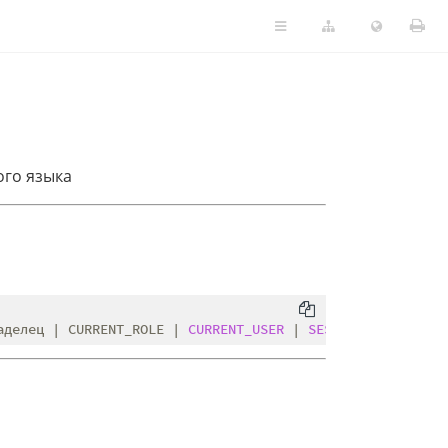
го языка
аделец | CURRENT_ROLE | 
CURRENT_USER
 | 
SESSION_USER