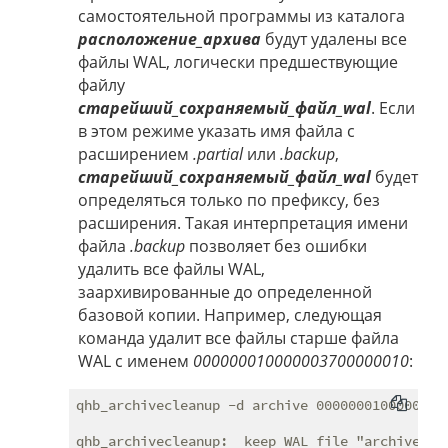
самостоятельной программы из каталога
расположение_архива
будут удалены все
файлы WAL, логически предшествующие
файлу
старейший_сохраняемый_файл_wal
. Если
в этом режиме указать имя файла с
расширением
.partial
или
.backup
,
старейший_сохраняемый_файл_wal
будет
определяться только по префиксу, без
расширения. Такая интерпретация имени
файла
.backup
позволяет без ошибки
удалить все файлы WAL,
заархивированные до определенной
базовой копии. Например, следующая
команда удалит все файлы старше файла
WAL с именем
000000010000003700000010
:
qhb_archivecleanup -d archive 00000001000000370
qhb_archivecleanup:  keep WAL file "archive/000