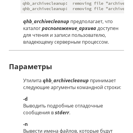
qhb_archivecleanup:  removing file "archive/000
qhb_archivecleanup
предполагает, что
каталог
расположение_архива
доступен
для чтения и записи пользователю,
владеющему серверным процессом.
Параметры
Утилита
qhb_archivecleanup
принимает
следующие аргументы командной строки:
-d
Выводить подробные отладочные
сообщения в
stderr
.
-n
Вывести имена файлов, которые будут