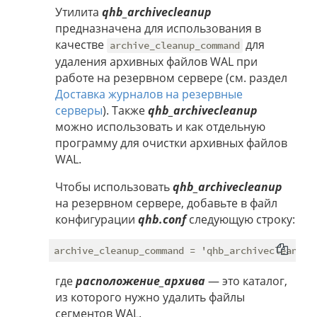
Утилита
qhb_archivecleanup
предназначена для использования в
качестве
для
archive_cleanup_command
удаления архивных файлов WAL при
работе на резервном сервере (см. раздел
Доставка журналов на резервные
серверы
). Также
qhb_archivecleanup
можно использовать и как отдельную
программу для очистки архивных файлов
WAL.
Чтобы использовать
qhb_archivecleanup
на резервном сервере, добавьте в файл
конфигурации
qhb.conf
следующую строку:
где
расположение_архива
— это каталог,
из которого нужно удалить файлы
сегментов WAL.