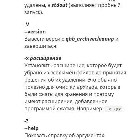
удалены, в
stdout
(выполняет пробный
запуск).
-V
--version
Вывести версию
qhb_archivecleanup
и
завершиться.
-x
расширение
Установить расширение, которое будет
убрано из всех имен файлов до принятия
решения об их удалении. Это обычно
полезно для очистки архивов, которые
были сжаты для хранения и поэтому
имеют расширение, добавленное
программой сжатия. Например:
.
-x .gz
-?
--help
Показать справку об аргументах