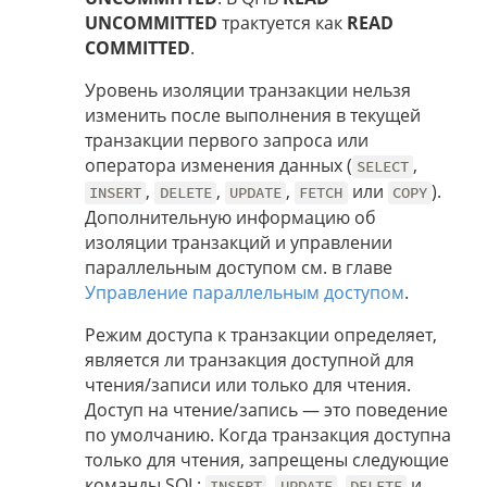
UNCOMMITTED
трактуется как
READ
COMMITTED
.
Уровень изоляции транзакции нельзя
изменить после выполнения в текущей
транзакции первого запроса или
оператора изменения данных (
,
SELECT
,
,
,
или
).
INSERT
DELETE
UPDATE
FETCH
COPY
Дополнительную информацию об
изоляции транзакций и управлении
параллельным доступом см. в главе
Управление параллельным доступом
.
Режим доступа к транзакции определяет,
является ли транзакция доступной для
чтения/записи или только для чтения.
Доступ на чтение/запись — это поведение
по умолчанию. Когда транзакция доступна
только для чтения, запрещены следующие
команды SQL:
,
,
и
INSERT
UPDATE
DELETE