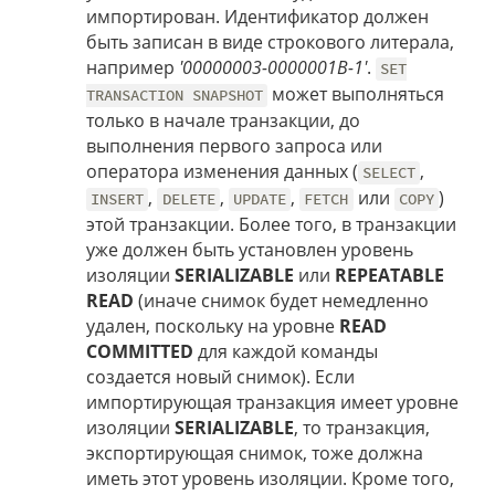
импортирован. Идентификатор должен
быть записан в виде строкового литерала,
например
'00000003-0000001B-1'
.
SET
может выполняться
TRANSACTION SNAPSHOT
только в начале транзакции, до
выполнения первого запроса или
оператора изменения данных (
,
SELECT
,
,
,
или
)
INSERT
DELETE
UPDATE
FETCH
COPY
этой транзакции. Более того, в транзакции
уже должен быть установлен уровень
изоляции
SERIALIZABLE
или
REPEATABLE
READ
(иначе снимок будет немедленно
удален, поскольку на уровне
READ
COMMITTED
для каждой команды
создается новый снимок). Если
импортирующая транзакция имеет уровне
изоляции
SERIALIZABLE
, то транзакция,
экспортирующая снимок, тоже должна
иметь этот уровень изоляции. Кроме того,