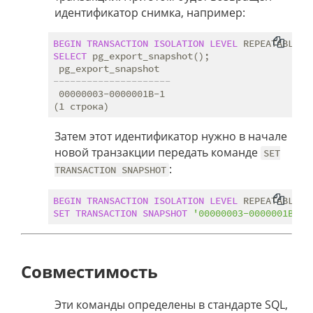
идентификатор снимка, например:
BEGIN
TRANSACTION
ISOLATION
LEVEL
 REPEATABLE 
R
SELECT
 pg_export_snapshot();

---------------------
 00000003-0000001B-1

Затем этот идентификатор нужно в начале
новой транзакции передать команде
SET
:
TRANSACTION SNAPSHOT
BEGIN
TRANSACTION
ISOLATION
LEVEL
 REPEATABLE 
R
SET
TRANSACTION
SNAPSHOT
'00000003-0000001B-1'
Совместимость
Эти команды определены в стандарте SQL,