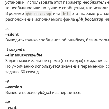
установки. Использовать этот параметр необязательно
то необычное или получаете сообщения, что испол
В режиме
или
этот параметр ана
qhb_bootstrap
init
расположение исполняемого файла
qhb_bootstrap
и
-s
--silent
Выводить только сообщения об ошибках, без инфор
-t
секунды
--timeout=
секунды
Задает максимальное время (в секундах) ожидания з
По умолчанию используется значение переменной 
задано, 60 секунд.
-V
--version
Вывести версию
qhb_ctl
и завершиться.
-w
--wait