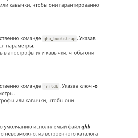
 или кавычки, чтобы они гарантированно
дственно команде
. Указав
qhb_bootstrap
ся параметры.
ь в апострофы или кавычки, чтобы они
дственно команде
. Указав ключ
-o
initdb
метры.
трофы или кавычки, чтобы они
По умолчанию исполняемый файл
qhb
это невозможно, из встроенного каталога