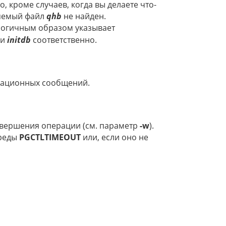
, кроме случаев, когда вы делаете что-
няемый файл
qhb
не найден.
логичным образом указывает
ли
initdb
соответственно.
мационных сообщений.
авершения операции (см. параметр
-w
).
среды
PGCTLTIMEOUT
или, если оно не