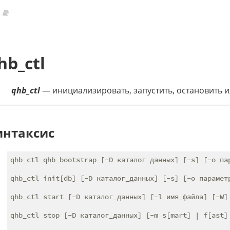
hb_ctl
qhb_ctl
— инициализировать, запустить, остановить 
интаксис
qhb_ctl qhb_bootstrap [-D каталог_данных] [-s] [-o пар
qhb_ctl init[db] [-D каталог_данных] [-s] [-o параметр
qhb_ctl start [-D каталог_данных] [-l имя_файла] [-W] 
qhb_ctl stop [-D каталог_данных] [-m s[mart] | f[ast] 