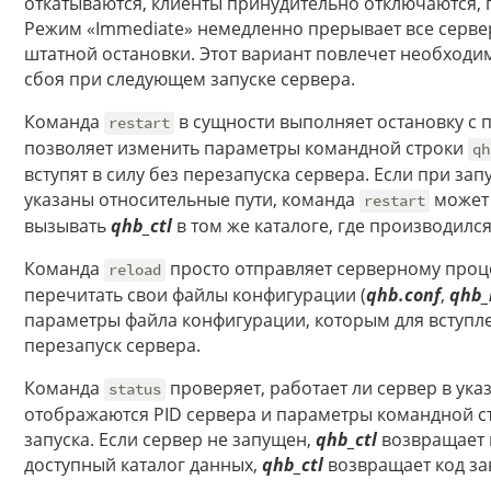
откатываются, клиенты принудительно отключаются, п
Режим «Immediate» немедленно прерывает все серве
штатной остановки. Этот вариант повлечет необходи
сбоя при следующем запуске сервера.
Команда
в сущности выполняет остановку с 
restart
позволяет изменить параметры командной строки
qh
вступят в силу без перезапуска сервера. Если при за
указаны относительные пути, команда
может 
restart
вызывать
qhb_ctl
в том же каталоге, где производилс
Команда
просто отправляет серверному проц
reload
перечитать свои файлы конфигурации (
qhb.conf
,
qhb_
параметры файла конфигурации, которым для вступле
перезапуск сервера.
Команда
проверяет, работает ли сервер в ука
status
отображаются PID сервера и параметры командной ст
запуска. Если сервер не запущен,
qhb_ctl
возвращает к
доступный каталог данных,
qhb_ctl
возвращает код за