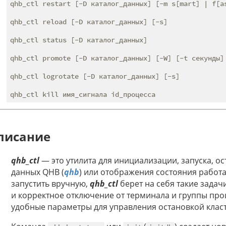
qhb_ctl restart [-D каталог_данных] [-m s[mart] | f[a
qhb_ctl reload [-D каталог_данных] [-s]

qhb_ctl status [-D каталог_данных]

qhb_ctl promote [-D каталог_данных] [-W] [-t секунды] 
qhb_ctl logrotate [-D каталог_данных] [-s]

писание
qhb_ctl
— это утилита для инициализации, запуска, ос
данных QHB (
qhb
) или отображения состояния работ
запустить вручную,
qhb_ctl
берет на себя такие задач
и корректное отключение от терминала и группы про
удобные параметры для управления остановкой класт