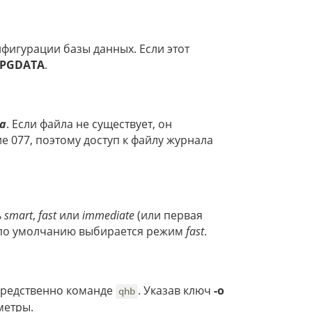
фигурации базы данных. Если этот
PGDATA
.
а
. Если файла не существует, он
е 077, поэтому доступ к файлу журнала
ь
smart
,
fast
или
immediate
(или первая
н, по умолчанию выбирается режим
fast
.
осредственно команде
. Указав ключ
-o
qhb
метры.