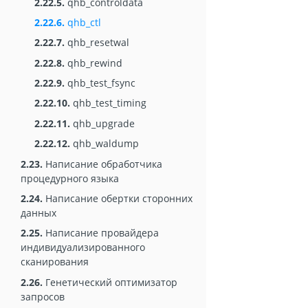
2.22.5.
qhb_controldata
2.22.6.
qhb_ctl
2.22.7.
qhb_resetwal
2.22.8.
qhb_rewind
2.22.9.
qhb_test_fsync
2.22.10.
qhb_test_timing
2.22.11.
qhb_upgrade
2.22.12.
qhb_waldump
2.23.
Написание обработчика
процедурного языка
2.24.
Написание обертки сторонних
данных
2.25.
Написание провайдера
индивидуализированного
сканирования
2.26.
Генетический оптимизатор
запросов