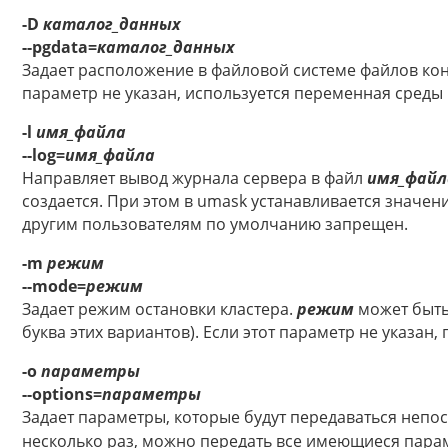
-D
каталог_данных
--pgdata=
каталог_данных
Задает расположение в файловой системе файлов кон
параметр не указан, используется переменная среды
-l
имя_файла
--log=
имя_файла
Направляет вывод журнала сервера в файл
имя_файл
создается. При этом в umask устанавливается значени
другим пользователям по умолчанию запрещен.
-m
режим
--mode=
режим
Задает режим остановки кластера.
режим
может быт
буква этих вариантов). Если этот параметр не указа
-o
параметры
--options=
параметры
Задает параметры, которые будут передаваться неп
несколько раз, можно передать все имеющиеся пара