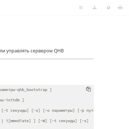
или управлять сервером QHB
аметры-qhb_bootstrap ]

ы-initdb ]

[-t секунды] [-s] [-o параметры] [-p путь] [-c]

| i[mmediate] ] [-W] [-t секунды] [-s]
