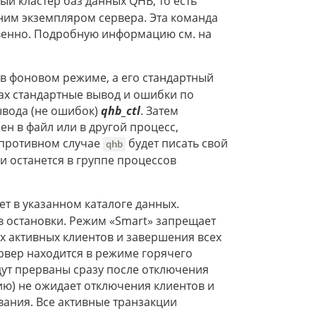
вый кластер баз данных QHB, то есть
дним экземпляром сервера. Эта команда
венно. Подробную информацию см. на
 в фоновом режиме, а его стандартный
мах стандартные вывод и ошибки по
ывода (не ошибок)
qhb_ctl
. Затем
н в файл или в другой процесс,
в противном случае
будет писать свой
qhb
 останется в группе процессов
ет в указанном каталоге данных.
в остановки. Режим «Smart» запрещает
х активных клиентов и завершения всех
рвер находится в режиме горячего
дут прерваны сразу после отключения
ию) не ожидает отключения клиентов и
ания. Все активные транзакции