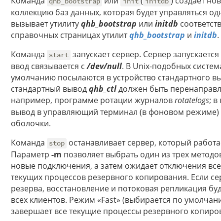
Команда
или
(
) создает но
qhb_bootstrap
init
initdb
коллекцию баз данных, которая будет управляться о
вызывает утилиту
qhb_bootstrap
или
initdb
соответст
справочных страницах утилит
qhb_bootstrap
и
initdb
.
Команда
запускает сервер. Сервер запускается
start
ввод связывается с
/dev/null
. В Unix-подобных систе
умолчанию посылаются в устройство стандартного в
стандартный вывод
qhb_ctl
должен быть перенаправле
например, программе ротации журналов
rotatelogs
; 
вывод в управляющий терминал (в фоновом режиме) и
оболочки.
Команда
останавливает сервер, который работа
stop
Параметр
-m
позволяет выбрать один из трех методо
новые подключения, а затем ожидает отключения все
текущих процессов резервного копирования. Если се
резерва, восстановление и потоковая репликация бу
всех клиентов. Режим «Fast» (выбирается по умолчан
завершает все текущие процессы резервного копиров