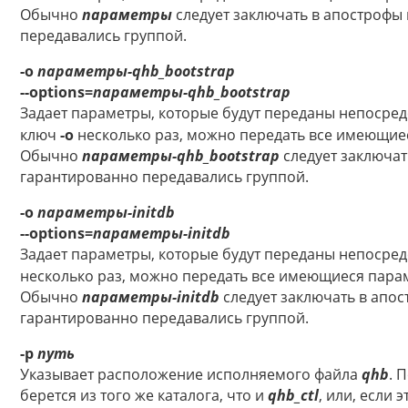
Обычно
параметры
следует заключать в апострофы
передавались группой.
-o
параметры-qhb_bootstrap
--options=
параметры-qhb_bootstrap
Задает параметры, которые будут переданы непосре
ключ
-o
несколько раз, можно передать все имеющие
Обычно
параметры-qhb_bootstrap
следует заключат
гарантированно передавались группой.
-o
параметры-initdb
--options=
параметры-initdb
Задает параметры, которые будут переданы непосре
несколько раз, можно передать все имеющиеся пара
Обычно
параметры-initdb
следует заключать в апос
гарантированно передавались группой.
-p
путь
Указывает расположение исполняемого файла
qhb
. 
берется из того же каталога, что и
qhb_ctl
, или, если 