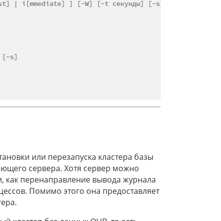
st] | i[mmediate] ] [-W] [-t секунды] [-s] [-o параметры]
[-s]

тановки или перезапуска кластера базы
ающего сервера. Хотя сервер можно
и, как перенаправление вывода журнала
цессов. Помимо этого она предоставляет
ера.