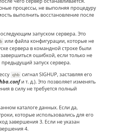
осле чего сервер останавливается.
рные процессы, не выполняя процедуру
мость выполнить восстановление после
последующим запуском сервера. Это
или файла конфигурации, которые не
b
пуске сервера в командной строке были
завершиться ошибкой, если только не
я предыдущий запуск сервера.
ессу
сигнал SIGHUP, заставляя его
qhb
hba.conf
и т. д.). Это позволяет изменять
ния в силу не требуется полный
занном каталоге данных. Если да,
роки, которые использовались для его
од завершения 3. Если не указан
вершения 4.