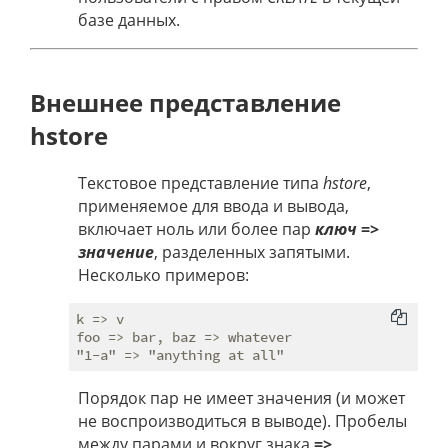
базе данных.
Внешнее представление
hstore
Текстовое представление типа
hstore
,
применяемое для ввода и вывода,
включает ноль или более пар
ключ
=>
значение
, разделенных запятыми.
Несколько примеров:
k => v

foo => bar, baz => whatever

Порядок пар не имеет значения (и может
не воспроизводиться в выводе). Пробелы
между парами и вокруг знака
=>