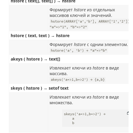
hstore ( text[], text[] ) → hstore
Формирует
hstore
из отдельных
массивов ключей и значений.
hstore(ARRAY['a','b'], ARRAY['1','2']) 
"a"=>"1", "b"=>"2"
hstore ( text, text ) → hstore
Формирует
hstore
с одним элементом.
hstore('a', 'b') → "a"=>"b"
akeys ( hstore ) → text[]
Извлекает ключи из
hstore
в виде
массива.
akeys('a=>1,b=>2') → {a,b}
skeys ( hstore ) → setof text
Извлекает ключи из
hstore
в виде
множества.
skeys('a=>1,b=>2') →

    a

    b