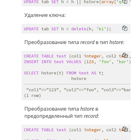
UPDATE
 tab 
SET
 h = h || hstore(
array
[
'q'
, 
'w'
]
Удаление ключа:
UPDATE
 tab 
SET
 h = 
delete
(h, 
'k1'
Преобразование типа
record
в тип
hstore
:
CREATE
TABLE
test
 (col1 
integer
, col2 
text
, co
INSERT
INTO
test
VALUES
 (
123
, 
'foo'
, 
'bar'
);

SELECT
 hstore(t) 
FROM
test
AS
 t;

---------------------------------------------
 "col1"=>"123", "col2"=>"foo", "col3"=>"bar"

Преобразование типа
hstore
в
предопределенный тип
record
:
CREATE
TABLE
test
 (col1 
integer
, col2 
text
, co