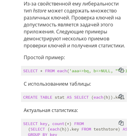
Из-за свойственной ему либеральности
тип
hstore
может содержать множество
различных ключей. Проверка ключей на
допустимость является задачей этого
приложения. Следующие примеры
демонстрируют несколько приемов
проверки ключей и получения статистики.
Простой пример:
SELECT
 * 
FROM
each
(
'aaa=>bq, b=>NULL, ""=>1'
С использованием таблицы:
CREATE
TABLE
 stat 
AS
SELECT
 (
each
(h)).key, (
ea
Актуальная статистика:
SELECT
key
, 
count
(*) 
FROM
  (
SELECT
 (
each
(h)).key 
FROM
 testhstore) 
AS
 sta
GROUP
BY
key