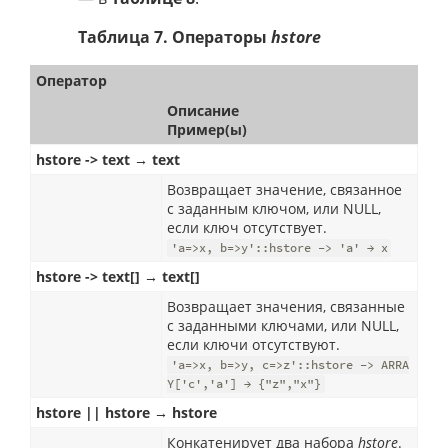
Таблица 7. Операторы
hstore
Оператор
Описание
Пример(ы)
hstore -> text → text
Возвращает значение, связанное
с заданным ключом, или NULL,
если ключ отсутствует.
'a=>x, b=>y'::hstore -> 'a' → x
hstore -> text[] → text[]
Возвращает значения, связанные
с заданными ключами, или NULL,
если ключи отсутствуют.
'a=>x, b=>y, c=>z'::hstore -> ARRA
Y['c','a'] → {"z","x"}
hstore || hstore → hstore
Конкатенирует два набора
hstore
.