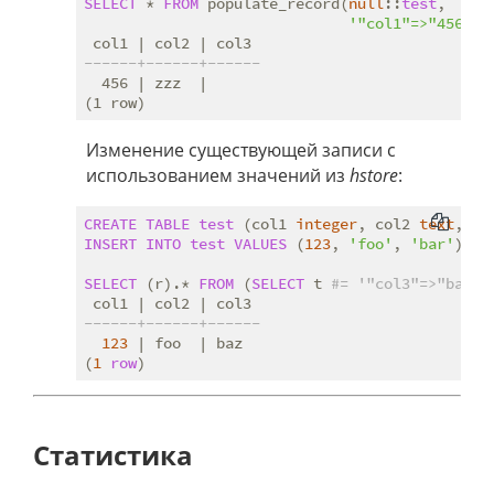
SELECT
 * 
FROM
 populate_record(
null
::
test
,

'"col1"=>"456", 
------+------+------
  456 | zzz  |

Изменение существующей записи с
использованием значений из
hstore
:
CREATE
TABLE
test
 (col1 
integer
, col2 
text
, co
INSERT
INTO
test
VALUES
 (
123
, 
'foo'
, 
'bar'
);

SELECT
 (r).* 
FROM
 (
SELECT
 t 
#= '"col3"=>"baz"'
------+------+------
123
 | foo  | baz

(
1
row
Статистика