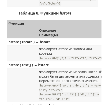
foo},{b,bar}}
Таблица 8. Функции
hstore
Функция
Описание
Пример(ы)
hstore ( record ) → hstore
Формирует
hstore
из записи или
кортежа.
hstore(ROW(1,2)) → "f1"=>"1", "f2"=>"2"
hstore ( text[] ) → hstore
Формирует
hstore
из массива, который
может быть двумерным или содержать
перемежающиеся ключи/значения.
hstore(ARRAY['a','1','b','2']) → "a"=
>"1", "b"=>"2"
hstore(ARRAY[['c','3'],['d','4']]) →
"c"=>"3", "d"=>"4"