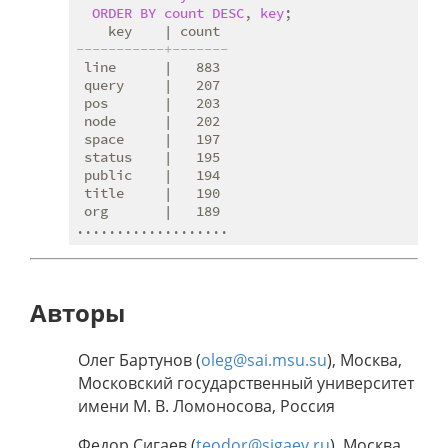
ORDER
BY
count
DESC
, 
key
;

-----------+-------
 line      |   883

 query     |   207

 pos       |   203

 node      |   202

 space     |   197

 status    |   195

 public    |   194

 title     |   190

 org       |   189

Авторы
Олег Бартунов (
oleg@sai.msu.su
), Москва,
Московский государственный университет
имени М. В. Ломоносова, Россия
Федор Сигаев (
teodor@sigaev.ru
), Москва,