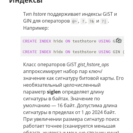
Тип
hstore
поддерживает индексы GiST и
GIN для операторов
,
,
и
.
@>
?
?&
?|
Например:
CREATE
INDEX
 hidx 
ON
 testhstore 
USING
 GIST (h);
CREATE
INDEX
 hidx 
ON
 testhstore 
USING
Класс операторов GiST
gist_hstore_ops
аппроксимирует набор пар ключ/
значение как сигнатуру битовой карты. Его
необязательный целочисленный
параметр
siglen
определяет длину
сигнатуры в байтах. Значение по
умолчанию — 16 байт. Допустима длина
сигнатуры в пределах от 1 до 2024 байт.
При увеличении размера сигнатур поиск
работает точнее (сканируется меньшая
область индекса и меньше страниц кучи),