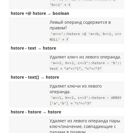
'b=>1' → t
hstore <@ hstore → boolean
Левый операнд содержится в
правом?
'a=>c'::hstore <@ 'a=>b, b=>1, c=>
NULL' → f
hstore - text → hstore
Удаляет ключ из левого операнда.
'a=>1, b=>2, c=>3'::hstore - 'b'::
text → "a"=>"1", "c"=>"3"
hstore - text[] → hstore
Удаляет ключи из левого
операнда.
'a=>1, b=>2, c=>3'::hstore - ARRAY
['a','b'] → "c"=>"3"
hstore - hstore → hstore
Удаляет из левого операнда пары
ключ/значение, совпадающие с
парами в правом.