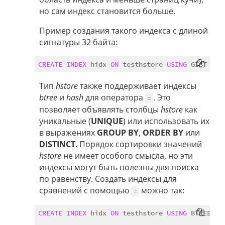
но сам индекс становится больше.
Пример создания такого индекса с длиной
сигнатуры 32 байта:
CREATE
INDEX
 hidx 
ON
 testhstore 
USING
 GIST (h 
Тип
hstore
также поддерживает индексы
btree
и
hash
для оператора
. Это
=
позволяет объявлять столбцы
hstore
как
уникальные (
UNIQUE
) или использовать их
в выражениях
GROUP BY
,
ORDER BY
или
DISTINCT
. Порядок сортировки значений
hstore
не имеет особого смысла, но эти
индексы могут быть полезны для поиска
по равенству. Создать индексы для
сравнений с помощью
можно так:
=
CREATE
INDEX
 hidx 
ON
 testhstore 
USING
 BTREE (h)