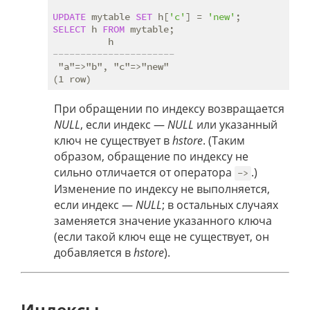
UPDATE
 mytable 
SET
 h[
'c'
] = 
'new'
SELECT
 h 
FROM
 mytable;

----------------------
 "a"=>"b", "c"=>"new"

При обращении по индексу возвращается
NULL
, если индекс —
NULL
или указанный
ключ не существует в
hstore
. (Таким
образом, обращение по индексу не
сильно отличается от оператора
.)
->
Изменение по индексу не выполняется,
если индекс —
NULL
; в остальных случаях
заменяется значение указанного ключа
(если такой ключ еще не существует, он
добавляется в
hstore
).
Индексы