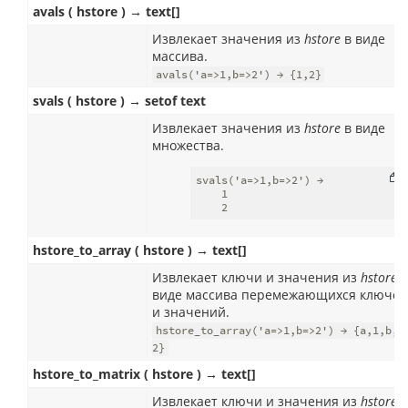
avals ( hstore ) → text[]
Извлекает значения из
hstore
в виде
массива.
avals('a=>1,b=>2') → {1,2}
svals ( hstore ) → setof text
Извлекает значения из
hstore
в виде
множества.
svals('a=>1,b=>2') →

    1

    2
hstore_to_array ( hstore ) → text[]
Извлекает ключи и значения из
hstore
в
виде массива перемежающихся ключей
и значений.
hstore_to_array('a=>1,b=>2') → {a,1,b,
2}
hstore_to_matrix ( hstore ) → text[]
Извлекает ключи и значения из
hstore
в