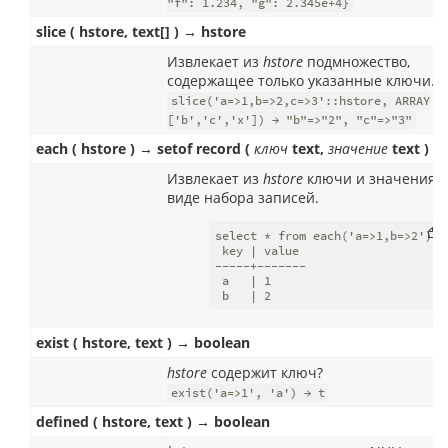
"f": 1.234, "g": 2.345e+4}
slice ( hstore, text[] ) → hstore
Извлекает из
hstore
подмножество,
содержащее только указанные ключи.
slice('a=>1,b=>2,c=>3'::hstore, ARRAY
['b','c','x']) → "b"=>"2", "c"=>"3"
each ( hstore ) → setof record (
ключ
text,
значение
text )
Извлекает из
hstore
ключи и значения в
виде набора записей.
select * from each('a=>1,b=>2') →

 key | value

-----+-------

 a   | 1

 b   | 2
exist ( hstore, text ) → boolean
hstore
содержит ключ?
exist('a=>1', 'a') → t
defined ( hstore, text ) → boolean