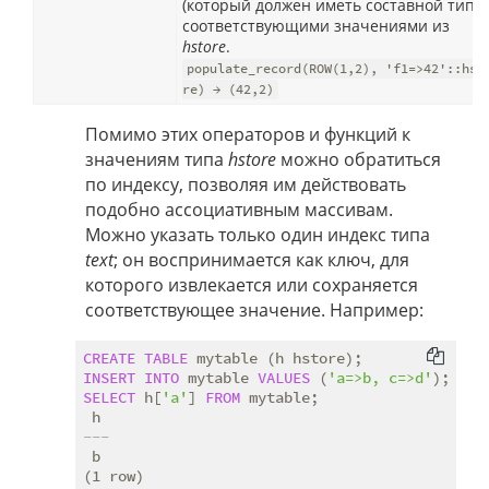
(который должен иметь составной тип)
соответствующими значениями из
hstore
.
populate_record(ROW(1,2), 'f1=>42'::hst
re) → (42,2)
Помимо этих операторов и функций к
значениям типа
hstore
можно обратиться
по индексу, позволяя им действовать
подобно ассоциативным массивам.
Можно указать только один индекс типа
text
; он воспринимается как ключ, для
которого извлекается или сохраняется
соответствующее значение. Например:
CREATE
TABLE
INSERT
INTO
 mytable 
VALUES
 (
'a=>b, c=>d'
SELECT
 h[
'a'
] 
FROM
 mytable;

---
 b

(1 row)
