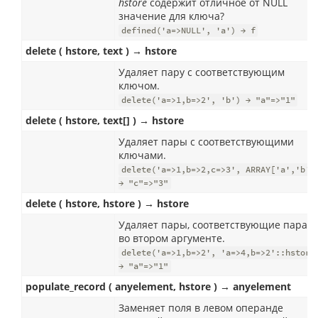
hstore
содержит отличное от NULL
значение для ключа?
defined('a=>NULL', 'a') → f
delete ( hstore, text ) → hstore
Удаляет пару с соответствующим
ключом.
delete('a=>1,b=>2', 'b') → "a"=>"1"
delete ( hstore, text[] ) → hstore
Удаляет пары с соответствующими
ключами.
delete('a=>1,b=>2,c=>3', ARRAY['a','b']
→ "c"=>"3"
delete ( hstore, hstore ) → hstore
Удаляет пары, соответствующие парам
во втором аргументе.
delete('a=>1,b=>2', 'a=>4,b=>2'::hstore
→ "a"=>"1"
populate_record ( anyelement, hstore ) → anyelement
Заменяет поля в левом операнде