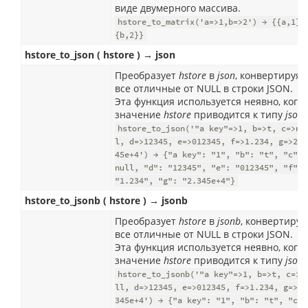
виде двумерного массива.
hstore_to_matrix('a=>1,b=>2') → {{a,1},
{b,2}}
hstore_to_json ( hstore ) → json
Преобразует
hstore
в
json
, конвертируя
все отличные от NULL в строки JSON.
Эта функция используется неявно, когд
значение
hstore
приводится к типу
json
.
hstore_to_json('"a key"=>1, b=>t, c=>nu
l, d=>12345, e=>012345, f=>1.234, g=>2.3
45e+4') → {"a key": "1", "b": "t", "c":
null, "d": "12345", "e": "012345", "f":
"1.234", "g": "2.345e+4"}
hstore_to_jsonb ( hstore ) → jsonb
Преобразует
hstore
в
jsonb
, конвертируя
все отличные от NULL в строки JSON.
Эта функция используется неявно, когд
значение
hstore
приводится к типу
json
hstore_to_jsonb('"a key"=>1, b=>t, c=>n
ll, d=>12345, e=>012345, f=>1.234, g=>2.
345e+4') → {"a key": "1", "b": "t", "c":