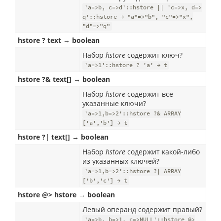
'a=>b, c=>d'::hstore || 'c=>x, d=>
q'::hstore → "a"=>"b", "c"=>"x",
"d"=>"q"
hstore ? text → boolean
Набор
hstore
содержит ключ?
'a=>1'::hstore ? 'a' → t
hstore ?& text[] → boolean
Набор
hstore
содержит все
указанные ключи?
'a=>1,b=>2'::hstore ?& ARRAY
['a','b'] → t
hstore ?| text[] → boolean
Набор
hstore
содержит какой-либо
из указанных ключей?
'a=>1,b=>2'::hstore ?| ARRAY
['b','c'] → t
hstore @> hstore → boolean
Левый операнд содержит правый?
'a=>b, b=>1, c=>NULL'::hstore @>