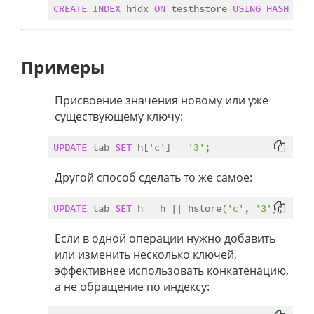
CREATE
INDEX
 hidx 
ON
 testhstore 
USING
HASH
Примеры
Присвоение значения новому или уже
существующему ключу:
UPDATE
 tab 
SET
 h[
'c'
] = 
'3'
Другой способ сделать то же самое:
UPDATE
 tab 
SET
 h = h || hstore(
'c'
, 
'3'
Если в одной операции нужно добавить
или изменить несколько ключей,
эффективнее использовать конкатенацию,
а не обращение по индексу: