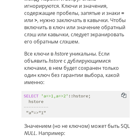
игнорируются. Ключи и значения,
содержащие пробелы, запятые и знаки
=
или
>
, нужно заключать в кавычки. Чтобы
включить в ключ или значение обратный
слэш или кавычки, следует экранировать
его обратным слэшем.
Все ключи в
hstore
уникальны. Если
объявить
hstore
с дублирующимися
ключами, в нем будет сохранен только
один ключ без гарантии выбора, какой
именно:
SELECT
'a=>1,a=>2'
::hstore;

----------
Значением (но не ключом) может быть SQL
NULL
. Например: