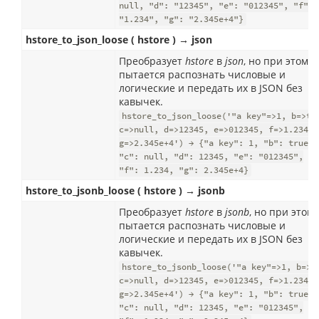
null, "d": "12345", "e": "012345", "f":
"1.234", "g": "2.345e+4"}
hstore_to_json_loose ( hstore ) → json
Преобразует
hstore
в
json
, но при этом
пытается распознать числовые и
логические и передать их в JSON без
кавычек.
hstore_to_json_loose('"a key"=>1, b=>t,
c=>null, d=>12345, e=>012345, f=>1.234,
g=>2.345e+4') → {"a key": 1, "b": true,
"c": null, "d": 12345, "e": "012345",
"f": 1.234, "g": 2.345e+4}
hstore_to_jsonb_loose ( hstore ) → jsonb
Преобразует
hstore
в
jsonb
, но при этом
пытается распознать числовые и
логические и передать их в JSON без
кавычек.
hstore_to_jsonb_loose('"a key"=>1, b=>t
c=>null, d=>12345, e=>012345, f=>1.234,
g=>2.345e+4') → {"a key": 1, "b": true,
"c": null, "d": 12345, "e": "012345",