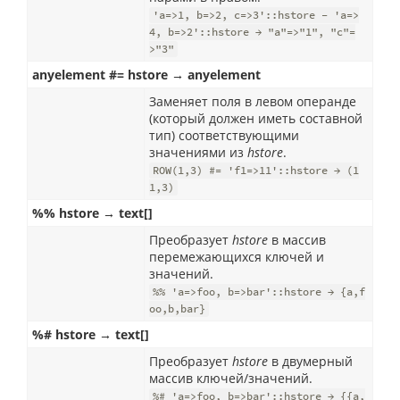
'a=>1, b=>2, c=>3'::hstore - 'a=>
4, b=>2'::hstore → "a"=>"1", "c"=
>"3"
anyelement #= hstore → anyelement
Заменяет поля в левом операнде
(который должен иметь составной
тип) соответствующими
значениями из
hstore
.
ROW(1,3) #= 'f1=>11'::hstore → (1
1,3)
%% hstore → text[]
Преобразует
hstore
в массив
перемежающихся ключей и
значений.
%% 'a=>foo, b=>bar'::hstore → {a,f
oo,b,bar}
%# hstore → text[]
Преобразует
hstore
в двумерный
массив ключей/значений.
%# 'a=>foo, b=>bar'::hstore → {{a,