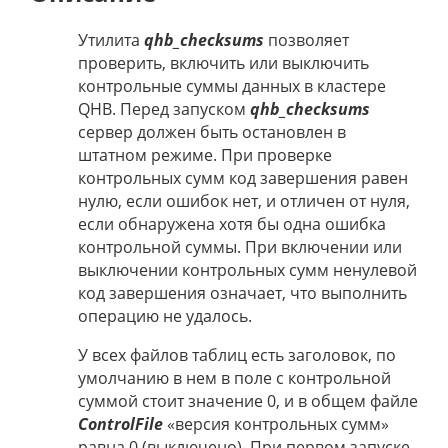
Утилита
qhb_checksums
позволяет
проверить, включить или выключить
контрольные суммы данных в кластере
QHB. Перед запуском
qhb_checksums
сервер должен быть остановлен в
штатном режиме. При проверке
контрольных сумм код завершения равен
нулю, если ошибок нет, и отличен от нуля,
если обнаружена хотя бы одна ошибка
контрольной суммы. При включении или
выключении контрольных сумм ненулевой
код завершения означает, что выполнить
операцию не удалось.
У всех файлов таблиц есть заголовок, по
умолчанию в нем в поле с контрольной
суммой стоит значение 0, и в общем файле
ControlFile
«версия контрольных сумм»
равна 0 (выключено). При первом запуске