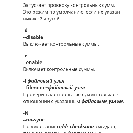
Запускает проверку контрольных сумм.
Это режим по умолчанию, если не указан
никакой другой.
-d
--disable
Выключает контрольные суммы.
-e
--enable
Включает контрольные суммы.
-f
файловый_узел
--filenode=
файловый_узел
Проверить контрольные суммы только в
отношении с указанным
файловым_узлом
.
-N
--no-sync
По умолчанию
qhb_checksums
ожидает,