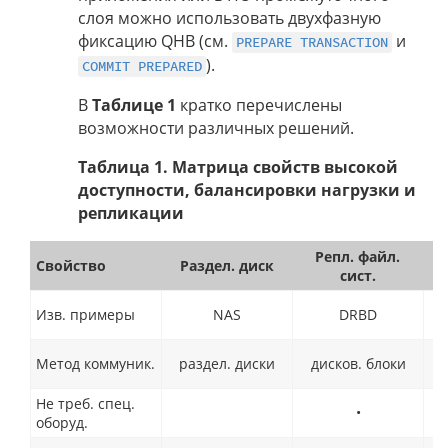
слоя можно использовать двухфазную
фиксацию QHB (см.
и
PREPARE TRANSACTION
).
COMMIT PREPARED
В
Таблице 1
кратко перечислены
возможности различных решений.
Таблица 1. Матрица свойств высокой
доступности, балансировки нагрузки и
репликации
Репл. файл.
Свойство
Раздел. диск
Д
сист.
Изв. примеры
NAS
DRBD
Метод коммуник.
раздел. диски
дисков. блоки
Не треб. спец.
•
оборуд.