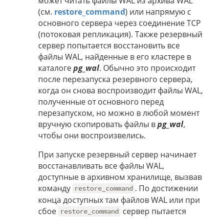
может читать файлы WAL из архива WAL
(см.
restore_command
) или напрямую с
основного сервера через соединение TCP
(потоковая репликация). Также резервный
сервер попытается восстановить все
файлы WAL, найденные в его кластере в
каталоге
pg_wal
. Обычно это происходит
после перезапуска резервного сервера,
когда он снова воспроизводит файлы WAL,
полученные от основного перед
перезапуском, но можно в любой момент
вручную скопировать файлы в
pg_wal
,
чтобы они воспроизвелись.
При запуске резервный сервер начинает
восстанавливать все файлы WAL,
доступные в архивном хранилище, вызвав
команду
. По достижении
restore_command
конца доступных там файлов WAL или при
сбое
сервер пытается
restore_command