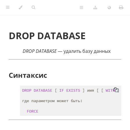
DROP DATABASE
DROP DATABASE
— удалить базу данных
Синтаксис
DROP
DATABASE
 [ 
IF
EXISTS
 ] имя [ [ 
WITH
 ] ( п
где параметром может быть:

FORCE