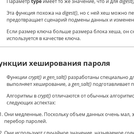
Параметр
type
имеет то же значение, что и для
digest(
Эта функция похожа на
digest()
, но с ней хеш можно пе
предотвращает сценарий подмены данных и изменения
Если размер ключа больше размера блока хеша, он сн
используется в качестве ключа.
ункции хеширования пароля
Функции
crypt()
и
gen_salt()
разработаны специально д
выполняет хеширование, а
gen_salt()
подготавливает п
Алгоритмы в
crypt()
отличаются от обычных алгоритм
следующих аспектах:
Они медленные. Поскольку объем данных очень мал, 
перебор паролей.
Они используют случайное значение, называемое
сол