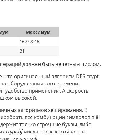
мум
Максимум
16777215
31
итераций должен быть нечетным числом.
, что оригинальный алгоритм DES crypt
у на оборудовании того времени.
зит удобство применения. А скорость
лишком высокой.
личных алгоритмов хеширования. В
перебрать все комбинации символов в 8-
держит только строчные буквы, либо
сях
crypt-bf
числа после косой черты
ункции
gen_salt
.