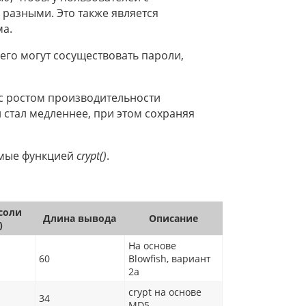
азными. Это также является
ма.
чего могут сосуществовать пароли,
 с ростом производительности
 стал медленнее, при этом сохраняя
мые функцией
crypt()
.
соли
Длина вывода
Описание
)
На основе
60
Blowfish, вариант
2a
crypt на основе
34
MD5