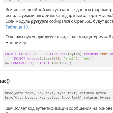
Вычисляет двойной хеш указанных данных (парамет
используемый алгоритм. Стандартные алгоритмы:
md
Если модуль
pgcrypto
собирался с OpenSSL, будут дос
Таблице 19
.
Если вам нужен дайджест в виде шестнадцатеричной 
Например:
CREATE
OR
REPLACE
FUNCTION
sha1
(bytea) 
returns
text
A
SELECT
encode
(digest($
1
, 
'sha1'
), 
'hex'
)

$$ 
LANGUAGE
SQL
STRICT
ac()
hmac(data text, key text, type text) returns bytea

Вычисляет код аутентификации сообщения на основе