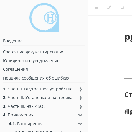
p
Введение
Состояние документирования
Юридическое уведомление
Соглашения
Правила сообщения об ошибках
1.
Часть I. Внутреннее устройство
❱
С
2.
Часть II. Установка и настройка
❱
3.
Часть III. Язык SQL
❱
dig
4.
Приложения
❱
4.1.
Расширения
❱