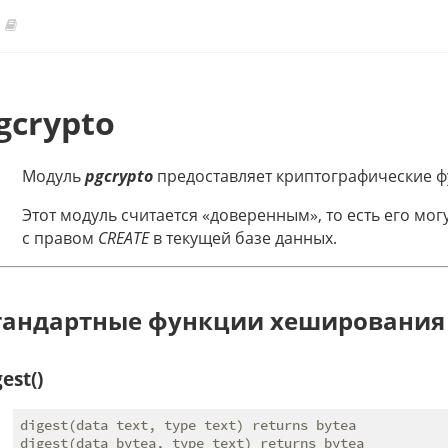
gcrypto
Модуль
pgcrypto
предоставляет криптографические ф
Этот модуль считается «доверенным», то есть его мо
с правом
CREATE
в текущей базе данных.
тандартные функции хеширования
est()
digest(data text, type text) returns bytea
