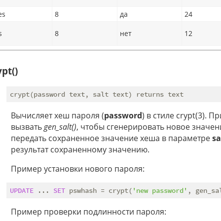
es
8
да
24
s
8
нет
12
ypt()
Вычисляет хеш пароля (
password
) в стиле crypt(3).
вызвать
gen_salt()
, чтобы сгенерировать новое значен
передать сохраненное значение хеша в параметре
sa
результат сохраненному значению.
Пример установки нового пароля:
UPDATE
 ... 
SET
 pswhash = crypt(
'new password'
, gen_sa
Пример проверки подлинности пароля: