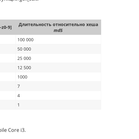
Длительность относительно хеша
-z0-9]
md5
100 000
50 000
25 000
12 500
1000
7
4
1
le Core i3.