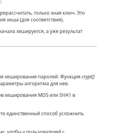
)
.
рерассчитать, только зная ключ. Это
 хеша (для соответствия).
ачала хешируется, а уже результат
ля хеширования паролей. Функция
crypt()
араметры алгоритма для нее.
ов хеширования MD5 или SHA1 в
это единственный способ усложнить
ью
, чтобы у пользователей с