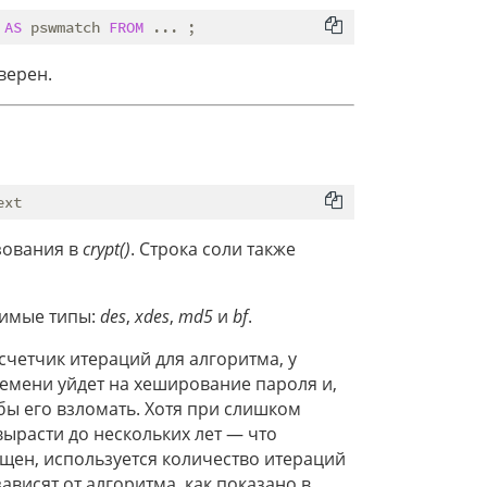
 
AS
 pswmatch 
FROM
верен.
зования в
crypt()
. Строка соли также
тимые типы:
des
,
xdes
,
md5
и
bf
.
счетчик итераций для алгоритма, у
ремени уйдет на хеширование пароля и,
бы его взломать. Хотя при слишком
расти до нескольких лет — что
щен, используется количество итераций
ависят от алгоритма, как показано в