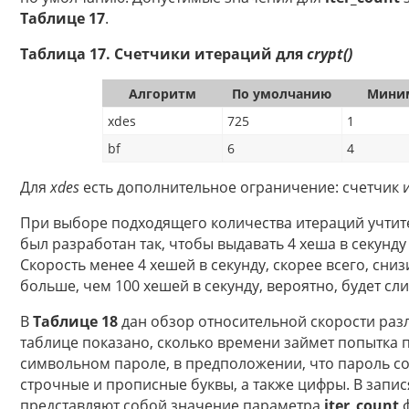
Таблице 17
.
Таблица 17. Счетчики итераций для
crypt()
Алгоритм
По умолчанию
Мини
xdes
725
1
bf
6
4
Для
xdes
есть дополнительное ограничение: счетчик 
При выборе подходящего количества итераций учтите
был разработан так, чтобы выдавать 4 хеша в секунд
Скорость менее 4 хешей в секунду, скорее всего, сни
больше, чем 100 хешей в секунду, вероятно, будет с
В
Таблице 18
дан обзор относительной скорости раз
таблице показано, сколько времени займет попытка 
символьном пароле, в предположении, что пароль со
строчные и прописные буквы, а также цифры. В запи
представляют собой значение параметра
iter_count
ф