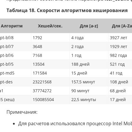
Таблица 18. Скорости алгоритмов хеширования
Алгоритм
Хешей/сек.
Для [a-z]
Для [A-Za
pt-bf/8
1792
4 года
3927 лет
pt-bf/7
3648
2 года
1929 лет
pt-bf/6
7168
1 год
982 года
pt-bf/5
13504
188 дней
521 год
ypt-md5
171584
15 дней
41 год
ypt-des
23221568
157,5 минут
108 дней
a1
37774272
90 минут
68 дней
5 (хеш)
150085504
22,5 минуты
17 дней
Примечания:
Для расчетов использовался процессор Intel Mobi