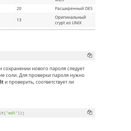
20
Расширенный DES
Оригинальный
13
crypt из UNIX
 При сохранении нового пароля следует
ие соли. Для проверки пароля нужно
lt
и проверить, соответствует ли
lt(
'md5'