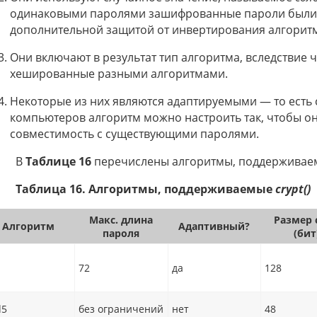
одинаковыми паролями зашифрованные пароли были р
дополнительной защитой от инвертирования алгорит
Они включают в результат тип алгоритма, вследствие 
хешированные разными алгоритмами.
Некоторые из них являются адаптируемыми — то есть
компьютеров алгоритм можно настроить так, чтобы он
совместимость с существующими паролями.
В
Таблице 16
перечислены алгоритмы, поддерживае
Таблица 16. Алгоритмы, поддерживаемые
crypt()
Макс. длина
Размер 
Алгоритм
Адаптивный?
пароля
(бит
72
да
128
5
без ограничений
нет
48