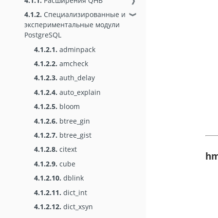
4.1.1.
Расширения QHB
❱
4.1.2.
Специализированные и
❱
экспериментальные модули
PostgreSQL
4.1.2.1.
adminpack
4.1.2.2.
amcheck
4.1.2.3.
auth_delay
4.1.2.4.
auto_explain
4.1.2.5.
bloom
4.1.2.6.
btree_gin
4.1.2.7.
btree_gist
4.1.2.8.
citext
hm
4.1.2.9.
cube
4.1.2.10.
dblink
4.1.2.11.
dict_int
4.1.2.12.
dict_xsyn