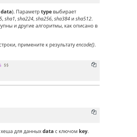
р
data
). Параметр
type
выбирает
5
,
sha1
,
sha224
,
sha256
,
sha384
и
sha512
.
тупны и другие алгоритмы, как описано в
строки, примените к результату
encode()
.
S
 $$

 хеша для данных
data
с ключом
key
.