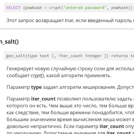
SELECT
 (pswhash = crypt(
'entered password'
, pswhash))
Этот запрос возвращает
true
, если введенный пароль 
n_salt()
Генерирует новую случайную строку соли для исполь
сообщает
crypt()
, какой алгоритм применять.
Параметр
type
задает алгоритм хеширования. Допус
Параметр
iter_count
позволяет пользователю задать 
которого он есть. Чем выше это число, тем больше в
как следствие, тем больше времени понадобится, что
большим значением время вычисления хеша может вы
довольно непрактично. Если параметр
iter_count
опу
по умолчанию. Допустимые значения для
iter_count
з