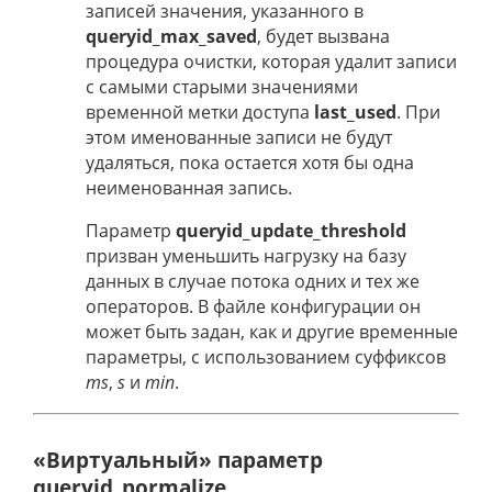
записей значения, указанного в
queryid_max_saved
, будет вызвана
процедура очистки, которая удалит записи
с самыми старыми значениями
временной метки доступа
last_used
. При
этом именованные записи не будут
удаляться, пока остается хотя бы одна
неименованная запись.
Параметр
queryid_update_threshold
призван уменьшить нагрузку на базу
данных в случае потока одних и тех же
операторов. В файле конфигурации он
может быть задан, как и другие временные
параметры, с использованием суффиксов
ms
,
s
и
min
.
«Виртуальный» параметр
queryid_normalize