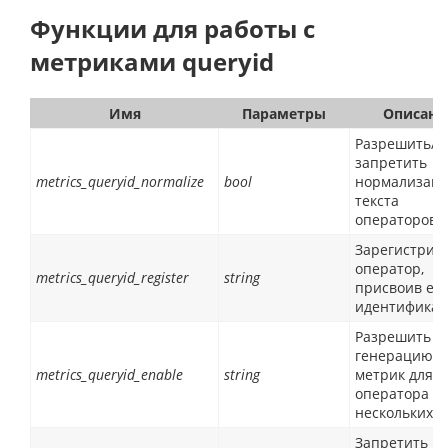
Функции для работы с
метриками queryid
Имя
Параметры
Описани
Разрешить/
запретить
metrics_queryid_normalize
bool
нормализац
текста
операторов
Зарегистрир
оператор,
metrics_queryid_register
string
присвоив ем
идентификат
Разрешить
генерацию
metrics_queryid_enable
string
метрик для
оператора (и
нескольких)
Запретить