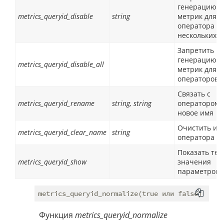
генерацию
metrics_queryid_disable
string
метрик для
оператора (и
нескольких)
Запретить
генерацию
metrics_queryid_disable_all
метрик для в
операторов
Связать с
metrics_queryid_rename
string, string
оператором
новое имя
Очистить им
metrics_queryid_clear_name
string
оператора
Показать те
metrics_queryid_show
значения
параметров
Функция
metrics_queryid_normalize