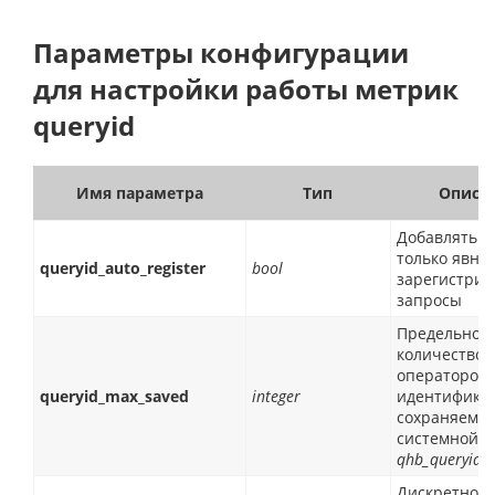
Параметры конфигурации
для настройки работы метрик
queryid
Имя параметра
Тип
Описа
Добавлять в
только явно
queryid_auto_register
bool
зарегистри
запросы
Предельное
количество
операторов 
queryid_max_saved
integer
идентификат
сохраняемых
системной т
qhb_queryid
Дискретност