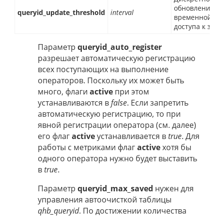
обновления
queryid_update_threshold
interval
временной 
доступа к за
Параметр
queryid_auto_register
разрешает автоматическую регистрацию
всех поступающих на выполнение
операторов. Поскольку их может быть
много, флаги
active
при этом
устанавливаются в
false
. Если запретить
автоматическую регистрацию, то при
явной регистрации оператора (см. далее)
его флаг
active
устанавливается в
true
. Для
работы с метриками флаг
active
хотя бы
одного оператора нужно будет выставить
в
true
.
Параметр
queryid_max_saved
нужен для
управления автоочисткой таблицы
qhb_queryid
. По достижении количества