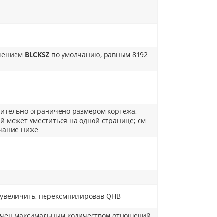
ачением
BLCKSZ
по умолчанию, равным 8192
ительно ограничено размером кортежа,
й может уместиться на одной странице; см
чание ниже
увеличить, перекомпилировав QHB
ичен максимальным количеством отношений