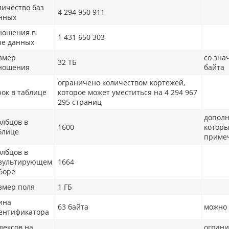
личество баз
4 294 950 911
нных
ношения в
1 431 650 303
зе данных
змер
со зн
32 ТБ
ношения
байта
ограничено количеством кортежей,
рок в таблице
которое может уместиться на 4 294 967
295 страниц
дополн
олбцов в
1600
которы
блице
приме
олбцов в
зультирующем
1664
боре
змер поля
1 ГБ
ина
63 байта
можно 
ентификатора
дексов на
огран