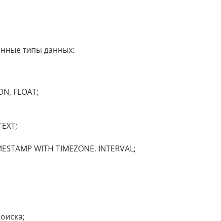
нные типы данных:
ON, FLOAT;
TEXT;
IMESTAMP WITH TIMEZONE, INTERVAL;
оиска;