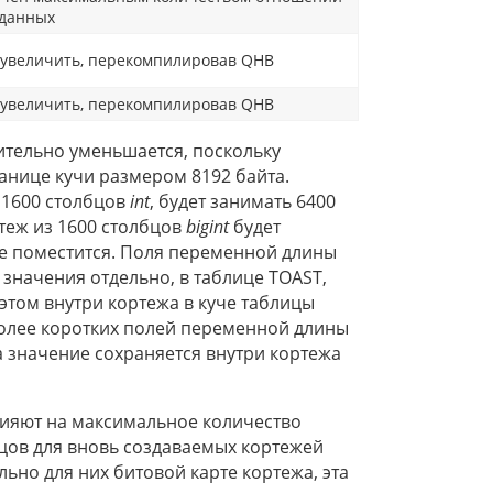
 данных
увеличить, перекомпилировав QHB
увеличить, перекомпилировав QHB
тельно уменьшается, поскольку
анице кучи размером 8192 байта.
 1600 столбцов
int
, будет занимать 6400
ртеж из 1600 столбцов
bigint
будет
 не поместится. Поля переменной длины
и значения отдельно, в таблице TOAST,
 этом внутри кортежа в куче таблицы
 более коротких полей переменной длины
а значение сохраняется внутри кортежа
лияют на максимальное количество
бцов для вновь создаваемых кортежей
ьно для них битовой карте кортежа, эта