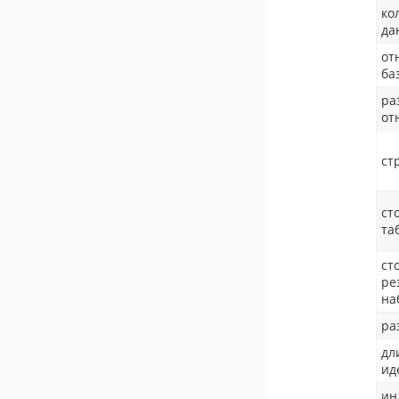
ко
да
от
ба
ра
от
ст
ст
та
ст
ре
на
ра
дл
ид
ин