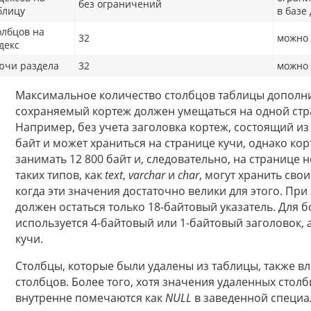
без ограничений
блицу
в базе
олбцов на
32
можно 
декс
ючи раздела
32
можно 
Максимальное количество столбцов таблицы дополни
сохраняемый кортеж должен умещаться на одной стр
Например, без учета заголовка кортеж, состоящий из
байт и может храниться на странице кучи, однако ко
занимать 12 800 байт и, следовательно, на странице
таких типов, как
text
,
varchar
и
char
, могут хранить сво
когда эти значения достаточно велики для этого. При
должен остаться только 18-байтовый указатель. Для
используется 4-байтовый или 1-байтовый заголовок, 
кучи.
Столбцы, которые были удалены из таблицы, также в
столбцов. Более того, хотя значения удаленных стол
внутренне помечаются как
NULL
в заведенной специал