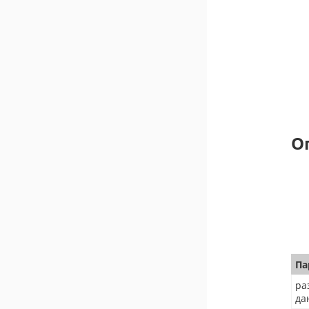
О
Па
ра
да