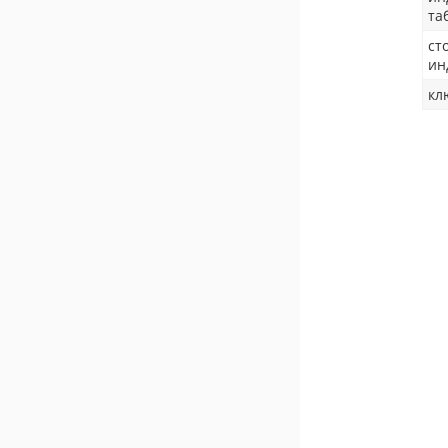
та
ст
ин
кл