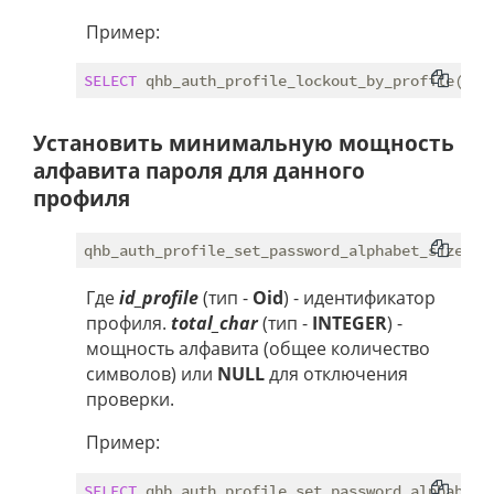
Пример:
SELECT
 qhb_auth_profile_lockout_by_profile(
935
Установить минимальную мощность
алфавита пароля для данного
профиля
Где
id_profile
(тип -
Oid
) - идентификатор
профиля.
total_char
(тип -
INTEGER
) -
мощность алфавита (общее количество
символов) или
NULL
для отключения
проверки.
Пример:
SELECT
 qhb_auth_profile_set_password_alphabet_