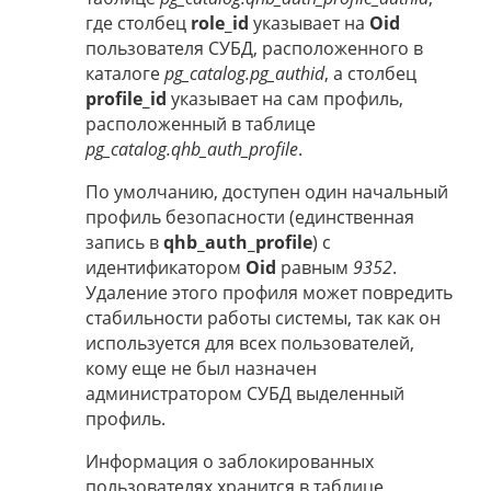
где столбец
role_id
указывает на
Oid
пользователя СУБД, расположенного в
каталоге
pg_catalog.pg_authid
, а столбец
profile_id
указывает на сам профиль,
расположенный в таблице
pg_catalog.qhb_auth_profile
.
По умолчанию, доступен один начальный
профиль безопасности (единственная
запись в
qhb_auth_profile
) с
идентификатором
Oid
равным
9352
.
Удаление этого профиля может повредить
стабильности работы системы, так как он
используется для всех пользователей,
кому еще не был назначен
администратором СУБД выделенный
профиль.
Информация о заблокированных
пользователях хранится в таблице