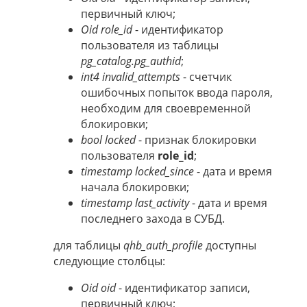
первичный ключ;
Oid role_id
- идентификатор
пользователя из таблицы
pg_catalog.pg_authid
;
int4 invalid_attempts
- счетчик
ошибочных попыток ввода пароля,
необходим для своевременной
блокировки;
bool locked
- признак блокировки
пользователя
role_id
;
timestamp locked_since
- дата и время
начала блокировки;
timestamp last_activity
- дата и время
последнего захода в СУБД.
для таблицы
qhb_auth_profile
доступны
следующие столбцы:
Oid oid
- идентификатор записи,
первичный ключ;