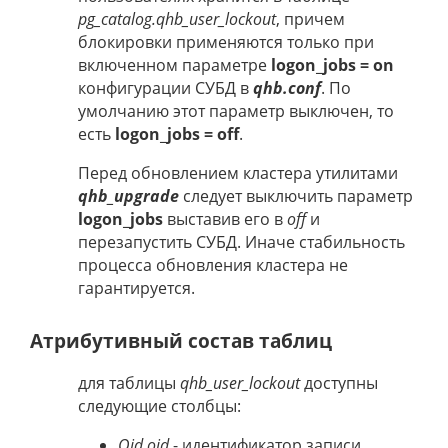
pg_catalog.qhb_user_lockout
, причем
блокировки применяются только при
включенном параметре
logon_jobs = on
конфигурации СУБД в
qhb.conf
. По
умолчанию этот параметр выключен, то
есть
logon_jobs = off
.
Перед обновлением кластера утилитами
qhb_upgrade
следует выключить параметр
logon_jobs
выставив его в
off
и
перезапустить СУБД. Иначе стабильность
процесса обновления кластера не
гарантируется.
Атрибутивный состав таблиц
для таблицы
qhb_user_lockout
доступны
следующие столбцы:
Oid oid
- идентификатор записи,