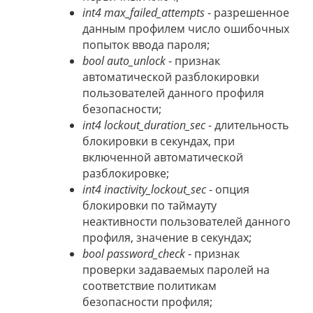
int4 max_failed_attempts
- разрешенное
данным профилем число ошибочных
попыток ввода пароля;
bool auto_unlock
- признак
автоматической разблокировки
пользователей данного профиля
безопасности;
int4 lockout_duration_sec
- длительность
блокировки в секундах, при
включенной автоматической
разблокировке;
int4 inactivity_lockout_sec
- опция
блокировки по таймауту
неактивности пользователей данного
профиля, значение в секундах;
bool password_check
- признак
проверки задаваемых паролей на
соответствие политикам
безопасности профиля;