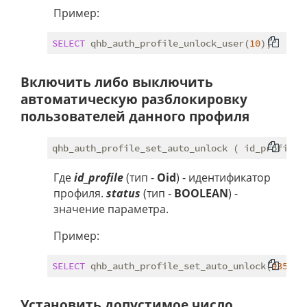
Пример:
SELECT
 qhb_auth_profile_unlock_user(
10
Включить либо выключить
автоматическую разблокировку
пользователей данного профиля
Где
id_profile
(тип -
Oid
) - идентификатор
профиля.
status
(тип -
BOOLEAN
) -
значение параметра.
Пример:
SELECT
 qhb_auth_profile_set_auto_unlock(
9352
, 
Установить допустимое число