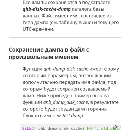
Все дампы сохраняются в подкаталоге
qhb-disk-cache-dump
каталога базы
данных. Файл имеет имя, состоящее из
типа дампа (см. таблицу выше) и текущего
UTC-времени.
Сохранение дампа в файл с
произвольным именем
Функция
qhb_dump_disk_cache
имеет форму
со вторым параметром, позволяющим
дополнительно передать имя файла, под
которым будет сохранен создаваемый
дамп. Ниже приведен пример вызова
функции
qhb_dump_disk_cache
, в результате
которого будет создан дамп горячих
блоков с именем
test.dump
.
SELECT
 qhb_dump_disk_cache(
'HOT'
,
'old.dump'