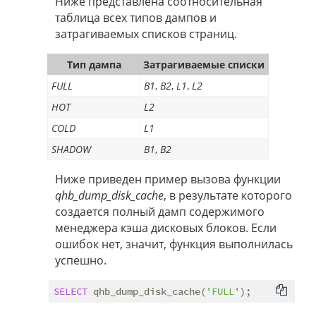
Ниже представлена соотносительная
таблица всех типов дампов и
затрагиваемых списков страниц.
Тип дампа
Затрагиваемые списки
FULL
B1
,
B2
,
L1
,
L2
HOT
L2
COLD
L1
SHADOW
B1
,
B2
Ниже приведен пример вызова функции
qhb_dump_disk_cache
, в результате которого
создается полный дамп содержимого
менеджера кэша дисковых блоков. Если
ошибок нет, значит, функция выполнилась
успешно.
SELECT
 qhb_dump_disk_cache(
'FULL'