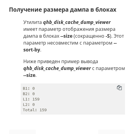
Получение размера дампа в блоках
Утилита
qhb_disk_cache_dump_viewer
имеет параметр отображения размера
дампа в блоках
--size
(сокращенно
-S
). Этот
параметр несовместим с параметром
--
sort-by
.
Ниже приведен пример вывода
qhb_disk_cache_dump_viewer
с параметром
--size
.
B1: 0

B2: 0

L1: 159

L2: 0
