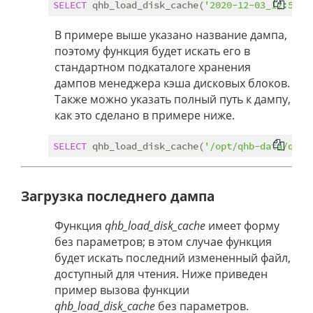
SELECT
 qhb_load_disk_cache(
'2020-12-03_12:50:2
В примере выше указано название дампа,
поэтому функция будет искать его в
стандартном подкаталоге хранения
дампов менеджера кэша дисковых блоков.
Также можно указать полный путь к дампу,
как это сделано в примере ниже.
SELECT
 qhb_load_disk_cache(
'/opt/qhb-data/qhb-
Загрузка последнего дампа
Функция
qhb_load_disk_cache
имеет форму
без параметров; в этом случае функция
будет искать последний измененный файл,
доступный для чтения. Ниже приведен
пример вызова функции
qhb_load_disk_cache
без параметров.