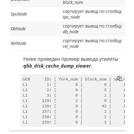
block_num
сортирует вывод по столбцу
SpcNode
spc_node
сортирует вывод по столбцу
DbNode
db_node
сортирует вывод по столбцу
RelNode
rel_node
Ниже приведен пример вывода утилиты
qhb_disk_cache_dump_viewer
.
GEN      ID: [ fork_num | block_num | spc_node 
L1        1: [        0 |         0 |     1663 
L1        2: [        0 |         5 |     1663 
L1        3: [        0 |         1 |     1663 
L1      129: [        2 |         0 |     1663 
L1      130: [        0 |        42 |     1663 
L1      257: [        0 |         1 |     1663 
L1      258: [        0 |         2 |     1663 