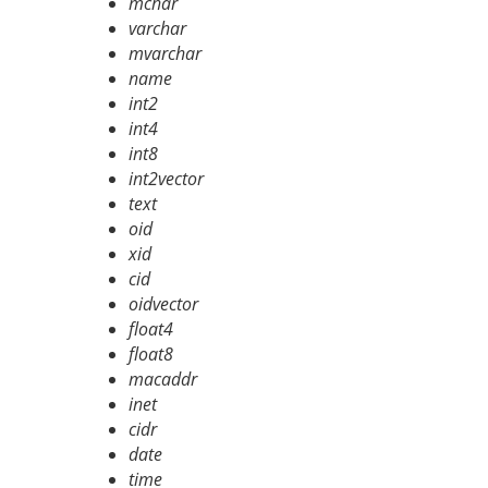
mchar
varchar
mvarchar
name
int2
int4
int8
int2vector
text
oid
xid
cid
oidvector
float4
float8
macaddr
inet
cidr
date
time