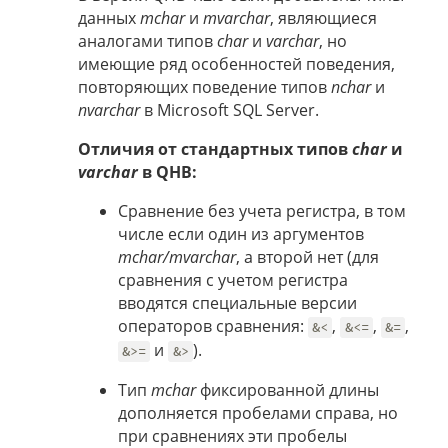
данных
mchar
и
mvarchar
, являющиеся
аналогами типов
char
и
varchar
, но
имеющие ряд особенностей поведения,
повторяющих поведение типов
nchar
и
nvarchar
в Microsoft SQL Server.
Отличия от стандартных типов
char
и
varchar
в QHB:
Сравнение без учета регистра, в том
числе если один из аргументов
mchar/mvarchar
, а второй нет (для
сравнения с учетом регистра
вводятся специальные версии
операторов сравнения:
,
,
,
&<
&<=
&=
и
).
&>=
&>
Тип
mchar
фиксированной длины
дополняется пробелами справа, но
при сравнениях эти пробелы