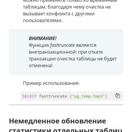
можно применять только ко временным
таблицам, благодаря чему очистка не
вызывает конфликта с другими
пользователями.
ВНИМАНИЕ!
Функция
fasttruncate
является
внетранзакционной: при откате
транзакции очистка таблицы не будет
отменена!
Пример использования:
SELECT
 fasttruncate (
'pg_temp.tmp3'
Немедленное обновление
статистики отдельных таблиц