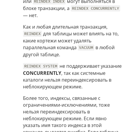
или
могут выполняться в
REINDEX INDEX
блоке транзакции, а
REINDEX CONCURRENTLY
— нет.
Как и любая длительная транзакция,
для таблицы может влиять на то,
REINDEX
какие кортежи может удалять
параллельная команда
в любой
VACUUM
другой таблице.
не поддерживает указание
REINDEX SYSTEM
CONCURRENTLY
, так как системные
каталоги нельзя переиндексировать в
неблокирующем режиме.
Более того, индексы, связанные с
ограничениями-исключениями, тоже
нельзя переиндексировать в
неблокирующем режиме. Если явно
указать имя такого индекса в этой
команде, выдается ошибка. Если таблица