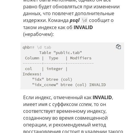
равно будет обновляться при изменении
данных, что повлечет дополнительные
издержки. Команда
psql
сообщит о
\d
таком индексе как об
INVALID
(нерабочем):
qhb=
# \d tab
       Table "public.tab"

--------+---------+-----------
 col    | integer |

Indexes:

    "idx" btree (col)

Если индекс, отмеченный как
INVALID
,
имеет имя с суффиксом
ccnew
, то он
соответствует временному индексу,
созданному во время совмещенной
операции, и рекомендуемый метод
восстановления состоит в удалении такого