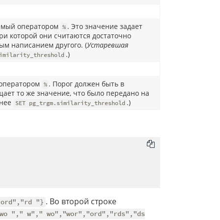
уемый оператором
. Это значение задает
%
ри которой они считаются достаточно
ым написанием другого. (
Устаревшая
.)
imilarity_threshold
 оператором
. Порог должен быть в
%
ащает то же значение, что было передано на
 нее
.)
SET pg_trgm.similarity_threshold
. Во второй строке
"ord","rd "}
wo "," w"," wo","wor","ord","rds","ds