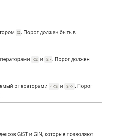
атором
. Порог должен быть в
%
 операторами
и
. Порог должен
<%
%>
зуемый операторами
и
. Порог
<<%
%>>
.
ексов GiST и GIN, которые позволяют