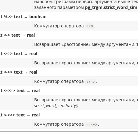
набором триграмм первого аргумента выше теку
заданного параметром
pg_trgm.strict_word_simi
xt %>> text → boolean
Коммутатор оператора
.
<<%
t <-> text → real
Возвращает «расстояние» между аргументами, 
xt <<-> text → real
Возвращает «расстояние» между аргументами, 
xt <->> text → real
Коммутатор оператора
.
<<->
xt <<<-> text → real
Возвращает «расстояние» между аргументами, т
strict_word_similarity()
.
xt <->>> text → real
Коммутатор оператора
.
<<<->