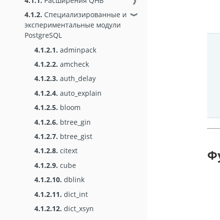
4.1.1.
Расширения QHB
❱
4.1.2.
Специализированные и
❱
экспериментальные модули
PostgreSQL
4.1.2.1.
adminpack
4.1.2.2.
amcheck
4.1.2.3.
auth_delay
4.1.2.4.
auto_explain
4.1.2.5.
bloom
4.1.2.6.
btree_gin
4.1.2.7.
btree_gist
4.1.2.8.
citext
Ф
4.1.2.9.
cube
4.1.2.10.
dblink
4.1.2.11.
dict_int
4.1.2.12.
dict_xsyn