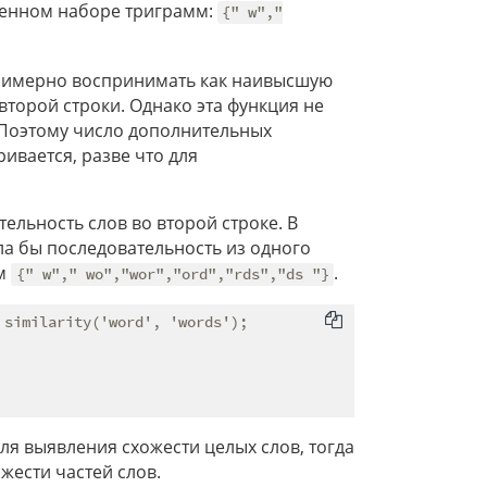
ченном наборе триграмм:
{" w","
примерно воспринимать как наивысшую
торой строки. Однако эта функция не
 Поэтому число дополнительных
ивается, разве что для
ельность слов во второй строке. В
а бы последовательность из одного
мм
.
{" w"," wo","wor","ord","rds","ds "}
similarity('word', 'words');

ля выявления схожести целых слов, тогда
жести частей слов.