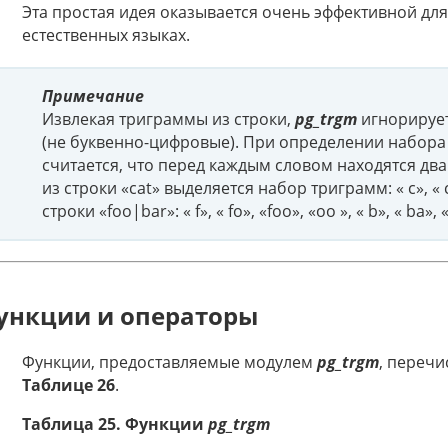
Эта простая идея оказывается очень эффективной дл
естественных языках.
Примечание
Извлекая триграммы из строки,
pg_trgm
игнорирует
(не буквенно-цифровые). При определении набора 
считается, что перед каждым словом находятся два
из строки «cat» выделяется набор триграмм: « c», « 
строки «foo|bar»: « f», « fo», «foo», «oo », « b», « ba», 
ункции и операторы
Функции, предоставляемые модулем
pg_trgm
, переч
Таблице 26
.
Таблица 25. Функции
pg_trgm