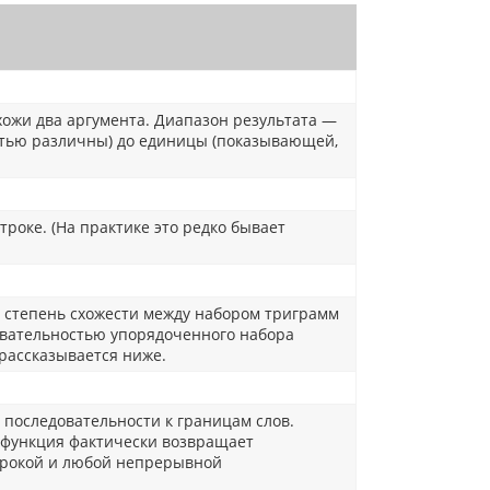
хожи два аргумента. Диапазон результата —
остью различны) до единицы (показывающей,
роке. (На практике это редко бывает
степень схожести между набором триграмм
овательностью упорядоченного набора
 рассказывается ниже.
ы последовательности к границам слов.
а функция фактически возвращает
трокой и любой непрерывной