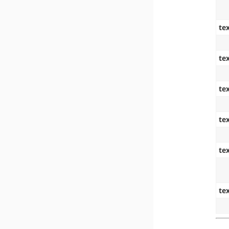
te
tex
te
te
te
te