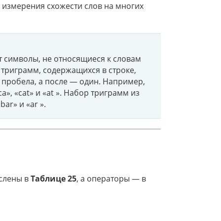
я измерения схожести слов на многих
 символы, не относящиеся к словам
триграмм, содержащихся в строке,
 пробела, а после — один. Например,
ca», «cat» и «at ». Набор триграмм из
«bar» и «ar ».
ислены в
Таблице 25
, а операторы — в