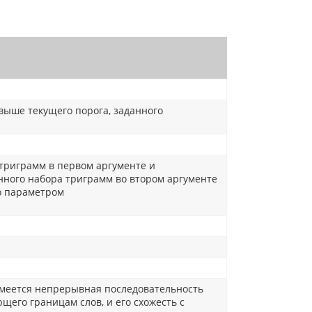
 выше текущего порога, заданного
 триграмм в первом аргументе и
ного набора триграмм во втором аргументе
го параметром
 имеется непрерывная последовательность
щего границам слов, и его схожесть с