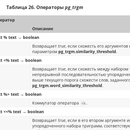
Таблица 26. Операторы
pg_trgm
ератор
Описание
xt % text → boolean
Возвращает
true
, если схожесть его аргументов
параметром
pg_trgm.similarity_threshold
.
xt <% text → boolean
Возвращает
true
, если схожесть между набором
непрерывной последовательностью упорядочен
выше текущего порога схожести слов, заданно
pg_trgm.word_similarity_threshold
.
xt %> text → boolean
Коммутатор оператора
.
<%
xt <<% text → boolean
Возвращает
true
, если в его втором аргументе
упорядоченного набора триграмм, соответствую