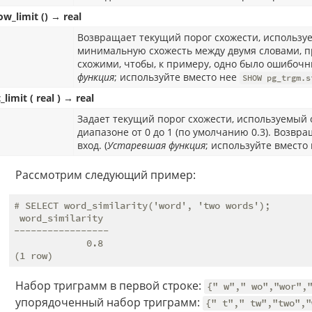
ow_limit () → real
Возвращает текущий порог схожести, использ
минимальную схожесть между двумя словами, п
схожими, чтобы, к примеру, одно было ошибочн
функция
; используйте вместо нее
SHOW pg_trgm.s
_limit ( real ) → real
Задает текущий порог схожести, используемый
диапазоне от 0 до 1 (по умолчанию 0.3). Возвр
вход. (
Устаревшая функция
; используйте вместо
Рассмотрим следующий пример:
# SELECT word_similarity('word', 'two words');

 word_similarity

-----------------

             0.8

Набор триграмм в первой строке:
{" w"," wo","wor",
упорядоченный набор триграмм:
{" t"," tw","two","