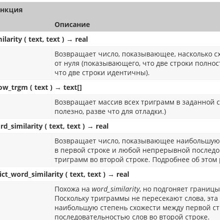
нкция
Описание
ilarity ( text, text ) → real
Возвращает число, показывающее, насколько с
от нуля (показывающего, что две строки полн
что две строки идентичны).
ow_trgm ( text ) → text[]
Возвращает массив всех триграмм в заданной ст
полезно, разве что для отладки.)
d_similarity ( text, text ) → real
Возвращает число, показывающее наибольшую 
в первой строке и любой непрерывной послед
триграмм во второй строке. Подробнее об этом
ict_word_similarity ( text, text ) → real
Похожа на
word_similarity
, но подгоняет границ
Поскольку триграммы не пересекают слова, эт
наибольшую степень схожести между первой с
последовательностью слов во второй строке.