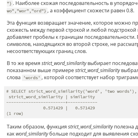
. Наиболее схожая последовательность в упорядо
"}
, а коэффициент схожести равен 0.8.
wo","wor","ord"}
Эта функция возвращает значение, которое можно 
схожесть между первой строкой и любой подстрокой в
добавляет пробелы к границам последовательности.
символов, находящихся во второй строке, не рассматр
несоответствующих границ слов.
В то же время
strict_word_similarity
выбирает последоват
показанном выше примере
strict_word_similarity
выбрал
слова
, которой соответствует набор тригра
'words'
# SELECT strict_word_similarity('word', 'two words'), 
 strict_word_similarity | similarity

------------------------+------------

               0.571429 |   0.571429

Таким образом, функция
strict_word_similarity
полезна д
как
word_similarity
больше подходит для выявления схо