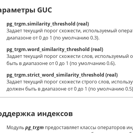
араметры GUC
pg_trgm.similarity_threshold (real)
Задает текущий порог схожести, используемый опер
диапазоне от 0 до 1 (по умолчанию 0.3).
pg_trgm.word_similarity_threshold (real)
Задает текущий порог схожести слов, используемый
быть в диапазоне от 0 до 1 (по умолчанию 0.6).
pg_trgm.strict_word_similarity_threshold (real)
Задает текущий порог схожести строго слов, исполь
должен быть в диапазоне от 0 до 1 (по умолчанию 0.5)
оддержка индексов
Модуль
pg_trgm
предоставляет классы операторов инд