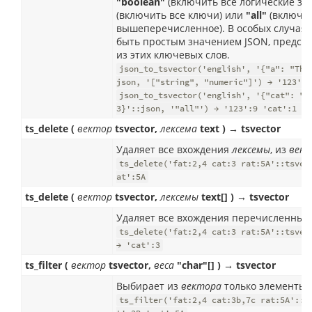
"boolean"
(включить все логические зн
(включить все ключи) или
"all"
(включит
вышеперечисленное). В особых случая
быть простым значением JSON, предст
из этих ключевых слов.
json_to_tsvector('english', '{"a": "The
json, '["string", "numeric"]') → '123':5
json_to_tsvector('english', '{"cat": "T
3}'::json, '"all"') → '123':9 'cat':1 'd
ts_delete (
вектор
tsvector,
лексема
text ) → tsvector
Удаляет все вхождения
лексемы
, из
век
ts_delete('fat:2,4 cat:3 rat:5A'::tsvec
at':5A
ts_delete (
вектор
tsvector,
лексемы
text[] ) → tsvector
Удаляет все вхождения перечисленных
ts_delete('fat:2,4 cat:3 rat:5A'::tsvec
→ 'cat':3
ts_filter (
вектор
tsvector,
веса
"char"[] ) → tsvector
Выбирает из
вектора
только элементы
ts_filter('fat:2,4 cat:3b,7c rat:5A'::t