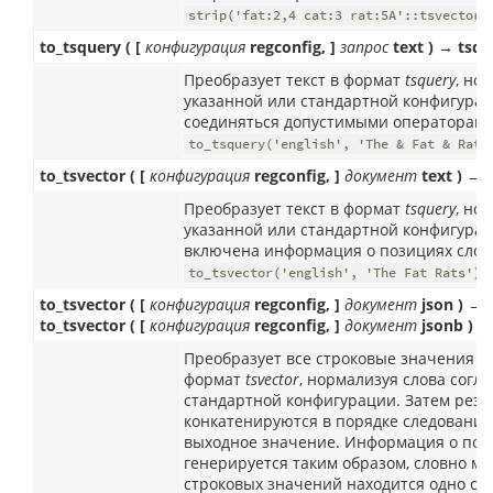
strip('fat:2,4 cat:3 rat:5A'::tsvector)
to_tsquery ( [
конфигурация
regconfig, ]
запрос
text ) → tsqu
Преобразует текст в формат
tsquery
, но
указанной или стандартной конфигура
соединяться допустимыми операторам
to_tsquery('english', 'The & Fat & Rats
to_tsvector ( [
конфигурация
regconfig, ]
документ
text ) → 
Преобразует текст в формат
tsquery
, но
указанной или стандартной конфигураци
включена информация о позициях слов
to_tsvector('english', 'The Fat Rats') 
to_tsvector ( [
конфигурация
regconfig, ]
документ
json ) → 
to_tsvector ( [
конфигурация
regconfig, ]
документ
jsonb ) →
Преобразует все строковые значения в 
формат
tsvector
, нормализуя слова согл
стандартной конфигурации. Затем резу
конкатенируются в порядке следования
выходное значение. Информация о поз
генерируется таким образом, словно м
строковых значений находится одно стоп