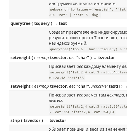
инструментов поиска интернете.
websearch_to_tsquery('english', '"fat r
<-> 'rat' | 'cat' & 'dog'
querytree ( tsquery ) → text
Создает представление индексируемой
результат или просто T означают, что 
неиндексируемый.
querytree('foo & ! bar'::tsquery) → 'fo
setweight (
вектор
tsvector,
вес
"char" ) → tsvector
Присваивает
вес
каждому элементу
век
setweight('fat:2,4 cat:3 rat:5B'::tsvec
t':2A,4A 'rat':5A
setweight (
вектор
tsvector,
вес
"char",
лексемы
text[] ) → 
Присваивает
вес
элементам
вектора
, п
лексем
.
setweight('fat:2,4 cat:3 rat:5,6B'::tsv
→ 'cat':3A 'fat':2,4 'rat':5A,6A
strip ( tsvector ) → tsvector
Убирает позиции и веса из значения
ts