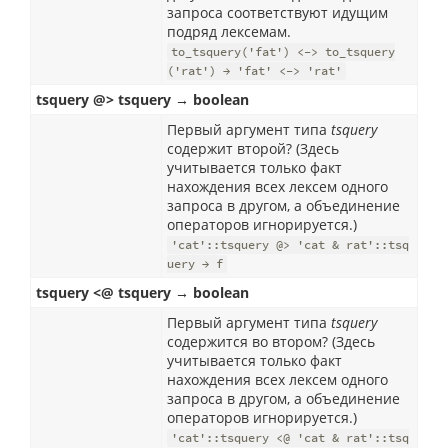
запроса соответствуют идущим
подряд лексемам.
to_tsquery('fat') <-> to_tsquery
('rat') → 'fat' <-> 'rat'
tsquery @> tsquery → boolean
Первый аргумент типа
tsquery
содержит второй? (Здесь
учитывается только факт
нахождения всех лексем одного
запроса в другом, а объединение
операторов игнорируется.)
'cat'::tsquery @> 'cat & rat'::tsq
uery → f
tsquery <@ tsquery → boolean
Первый аргумент типа
tsquery
содержится во втором? (Здесь
учитывается только факт
нахождения всех лексем одного
запроса в другом, а объединение
операторов игнорируется.)
'cat'::tsquery <@ 'cat & rat'::tsq