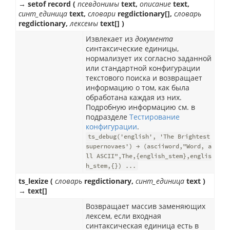
→ setof record (
псевдонимы
text,
описание
text,
синт_единица
text,
словари
regdictionary[],
словарь
regdictionary,
лексемы
text[] )
Извлекает из
документа
синтаксические единицы,
нормализует их согласно заданной
или стандартной конфигурации
текстового поиска и возвращает
информацию о том, как была
обработана каждая из них.
Подробную информацию см. в
подразделе
Тестирование
конфигурации
.
ts_debug('english', 'The Brightest
supernovaes') → (asciiword,"Word, a
ll ASCII",The,{english_stem},englis
h_stem,{}) ...
ts_lexize (
словарь
regdictionary,
синт_единица
text )
→ text[]
Возвращает массив заменяющих
лексем, если входная
синтаксическая единица есть в