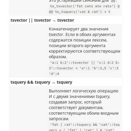
Это устаревший синоним для
.
@@
to_tsvector('fat cats ate rats') @
@@ to_tsquery('cat & rat') → t
tsvector || tsvector → tsvector
Конкатенирует два значения
tsvector
. Если в обоих аргументах
содержатся позиции лексем,
позиции второго аргумента
корректируются соответствующим
образом.
'a:1 b:2'::tsvector || 'c:1 d:2 b:
3'::tsvector → 'a':1 'b':2,5 'c':3
'd':4
tsquery && tsquery → tsquery
Выполняет логическую операцию
И с двумя значениями
tsquery
,
создавая запрос, который
соответствует документам,
соответствующим обоим входным
запросам.
'fat | rat'::tsquery && 'cat'::tsq
uery → ( 'fat' | 'rat' ) & 'cat'