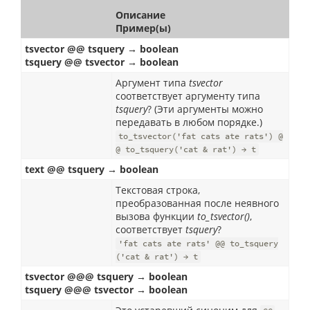
Описание
Пример(ы)
tsvector @@ tsquery → boolean
tsquery @@ tsvector → boolean
Аргумент типа
tsvector
соответствует аргументу типа
tsquery
? (Эти аргументы можно
передавать в любом порядке.)
to_tsvector('fat cats ate rats') @
@ to_tsquery('cat & rat') → t
text @@ tsquery → boolean
Текстовая строка,
преобразованная после неявного
вызова функции
to_tsvector()
,
соответствует
tsquery
?
'fat cats ate rats' @@ to_tsquery
('cat & rat') → t
tsvector @@@ tsquery → boolean
tsquery @@@ tsvector → boolean