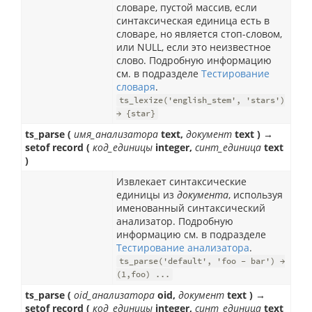
словаре, пустой массив, если
синтаксическая единица есть в
словаре, но является стоп-словом,
или NULL, если это неизвестное
слово. Подробную информацию
см. в подразделе
Тестирование
словаря
.
ts_lexize('english_stem', 'stars')
→ {star}
ts_parse (
имя_анализатора
text,
документ
text ) →
setof record (
код_единицы
integer,
синт_единица
text
)
Извлекает синтаксические
единицы из
документа
, используя
именованный синтаксический
анализатор. Подробную
информацию см. в подразделе
Тестирование анализатора
.
ts_parse('default', 'foo - bar') →
(1,foo) ...
ts_parse (
oid_анализатора
oid,
документ
text ) →
setof record (
код_единицы
integer,
синт_единица
text