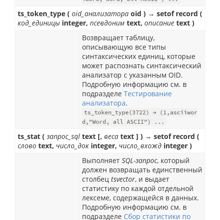
ts_token_type (
oid_анализатора
oid ) → setof record (
код_единицы
integer,
псевдоним
text,
описание
text )
Возвращает таблицу,
описывающую все типы
синтаксических единиц, которые
может распознать синтаксический
анализатор с указанным OID.
Подробную информацию см. в
подразделе
Тестирование
анализатора
.
ts_token_type(3722) → (1,asciiwor
d,"Word, all ASCII") ...
ts_stat (
запрос_sql
text [,
веса
text ] ) → setof record (
слово
text,
число_док
integer,
число_вхожд
integer )
Выполняет
SQL-запрос
, который
должен возвращать единственный
столбец
tsvector
, и выдает
статистику по каждой отдельной
лексеме, содержащейся в данных.
Подробную информацию см. в
подразделе
Сбор статистики по