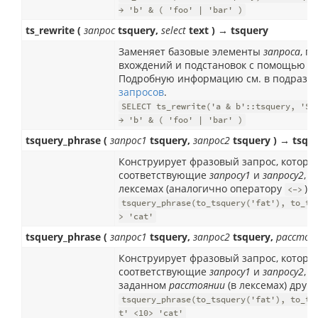
→ 'b' & ( 'foo' | 'bar' )
ts_rewrite (
запрос
tsquery,
select
text ) → tsquery
Заменяет базовые элементы
запроса
, п
вхождений и подстановок с помощью 
Подробную информацию см. в подразд
запросов
.
SELECT ts_rewrite('a & b'::tsquery, 'SE
→ 'b' & ( 'foo' | 'bar' )
tsquery_phrase (
запрос1
tsquery,
запрос2
tsquery ) → tsqu
Конструирует фразовый запрос, которы
соответствующие
запросу1
и
запросу2
, 
лексемах (аналогично оператору
).
<->
tsquery_phrase(to_tsquery('fat'), to_ts
> 'cat'
tsquery_phrase (
запрос1
tsquery,
запрос2
tsquery,
расстоя
Конструирует фразовый запрос, которы
соответствующие
запросу1
и
запросу2
, 
заданном
расстоянии
(в лексемах) друг о
tsquery_phrase(to_tsquery('fat'), to_ts
t' <10> 'cat'