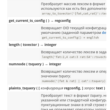
Преобразует массив лексем в формат
ts
используются как есть без дополнитель
array_to_tsvector('{fat,cat,rat}'::text
get_current_ts_config ( ) → regconfig
Возвращает OID текущей конфигурации 
умолчанию (заданной параметром
defa
get_current_ts_config() → english
length ( tsvector ) → integer
Возвращает количество лексем в зада
length('fat:2,4 cat:3 rat:5A'::tsvector
numnode ( tsquery ) → integer
Возвращает количество лексем и опера
значении
tsquery
.
numnode('(fat & rat) | cat'::tsquery) →
plainto_tsquery ( [
конфигурация
regconfig, ]
запрос
text ) →
Преобразует текст в формат
tsquery
, но
указанной или стандартной конфигурац
пунктуационные знаки в этой строке п
(она не определяет операторы запроса