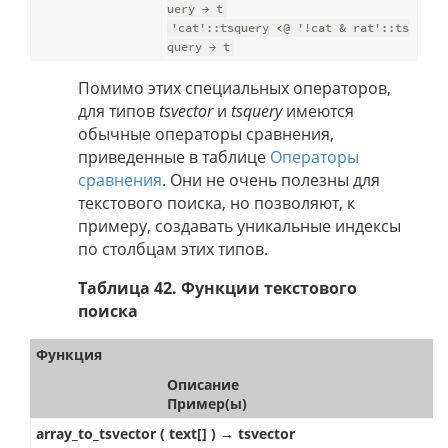
uery → t
'cat'::tsquery <@ '!cat & rat'::ts
query → t
Помимо этих специальных операторов,
для типов
tsvector
и
tsquery
имеются
обычные операторы сравнения,
приведенные в таблице
Операторы
сравнения
. Они не очень полезны для
текстового поиска, но позволяют, к
примеру, создавать уникальные индексы
по столбцам этих типов.
Таблица 42. Функции текстового
поиска
Функция
Описание
Пример(ы)
array_to_tsvector ( text[] ) → tsvector