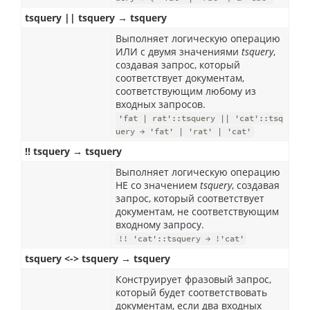
tsquery || tsquery → tsquery
Выполняет логическую операцию
ИЛИ с двумя значениями
tsquery
,
создавая запрос, который
соответствует документам,
соответствующим любому из
входных запросов.
'fat | rat'::tsquery || 'cat'::tsq
uery → 'fat' | 'rat' | 'cat'
!! tsquery → tsquery
Выполняет логическую операцию
НЕ со значением
tsquery
, создавая
запрос, который соответствует
документам, не соответствующим
входному запросу.
!! 'cat'::tsquery → !'cat'
tsquery <-> tsquery → tsquery
Конструирует фразовый запрос,
который будет соответствовать
документам, если два входных