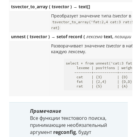
tsvector_to_array ( tsvector ) → text[]
Преобразует значение типа
tsvector
в ма
tsvector_to_array('fat:2,4 cat:3 rat:5A
rat}
unnest ( tsvector ) → setof record (
лексема
text,
позиции
sm
Разворачивает значение
tsvector
в набор
каждую лексему.
select * from unnest('cat:3 fat:2
     lexeme | positions | weights

    --------+-----------+---------
     cat    | {3}       | {D}

     fat    | {2,4}     | {D,D}

     rat    | {5}       | {A}
Примечание
Все функции текстового поиска,
принимающие необязательный
аргумент
regconfig
, будут