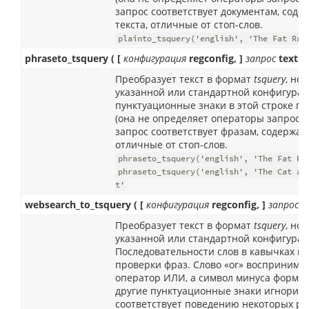
запрос соответствует документам, соде
текста, отличные от стоп-слов.
plainto_tsquery('english', 'The Fat Rat
phraseto_tsquery ( [
конфигурация
regconfig, ]
запрос
text )
Преобразует текст в формат
tsquery
, но
указанной или стандартной конфигурац
пунктуационные знаки в этой строке п
(она не определяет операторы запроса
запрос соответствует фразам, содержащ
отличные от стоп-слов.
phraseto_tsquery('english', 'The Fat Ra
phraseto_tsquery('english', 'The Cat an
t'
websearch_to_tsquery ( [
конфигурация
regconfig, ]
запрос
t
Преобразует текст в формат
tsquery
, но
указанной или стандартной конфигурац
Последовательности слов в кавычках п
проверки фраз. Слово «or» восприним
оператор ИЛИ, а символ минуса формир
другие пунктуационные знаки игнорир
соответствует поведению некоторых р