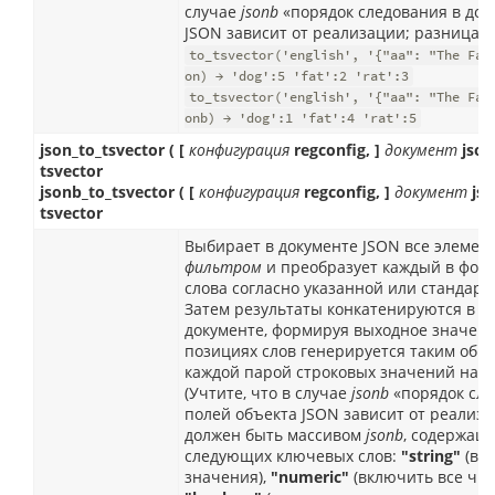
случае
jsonb
«порядок следования в док
JSON зависит от реализации; разница п
to_tsvector('english', '{"aa": "The Fat
on) → 'dog':5 'fat':2 'rat':3
to_tsvector('english', '{"aa": "The Fat
onb) → 'dog':1 'fat':4 'rat':5
json_to_tsvector ( [
конфигурация
regconfig, ]
документ
json
tsvector
jsonb_to_tsvector ( [
конфигурация
regconfig, ]
документ
jso
tsvector
Выбирает в документе JSON все элеме
фильтром
и преобразует каждый в фор
слова согласно указанной или стандар
Затем результаты конкатенируются в п
документе, формируя выходное значен
позициях слов генерируется таким обра
каждой парой строковых значений наход
(Учтите, что в случае
jsonb
«порядок сле
полей объекта JSON зависит от реализа
должен быть массивом
jsonb
, содержащ
следующих ключевых слов:
"string"
(вк
значения),
"numeric"
(включить все чис