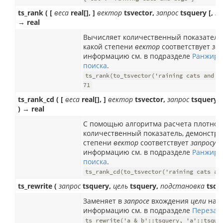
ts_rank ( [
веса
real[], ]
вектор
tsvector,
запрос
tsquery [,
но
→ real
Вычисляет количественный показатель
какой степени
вектор
соответствует
зап
информацию см. в подразделе
Ранжиро
поиска
.
ts_rank(to_tsvector('raining cats and d
71
ts_rank_cd ( [
веса
real[], ]
вектор
tsvector,
запрос
tsquery [
) → real
С помощью алгоритма расчета плотнос
количественный показатель, демонстри
степени
вектор
соответствует
запросу
.
информацию см. в подразделе
Ранжиро
поиска
.
ts_rank_cd(to_tsvector('raining cats an
ts_rewrite (
запрос
tsquery,
цель
tsquery,
подстановка
tsqu
Заменяет в
запросе
вхождения
цели
на
п
информацию см. в подразделе
Перезап
ts_rewrite('a & b'::tsquery, 'a'::tsque