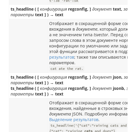
t':3B 'rat':5A
ts_headline ( [
конфигурация
regconfig, ]
документ
text,
зап
параметры
text ] ) → text
Отображает в сокращенной форме соо
вхождения в
документе
, который долже
а не значением типа
tsvector
. Перед со
запросом слова в этом документе норм
конфигурации по умолчанию или задан
этой функции рассматривается в подра
результатов
; также там описываются в
параметров
.
cat ate the rat.
ts_headline ( [
конфигурация
regconfig, ]
документ
json,
зап
параметры
text ] ) → text
ts_headline ( [
конфигурация
regconfig, ]
документ
jsonb,
за
параметры
text ] ) → text
Отображает в сокращенной форме соо
вхождения, найденные в строковых зна
документа
JSON. Подробную информаци
Выделение результатов
.
ts_headline('{"cat":"raining cats and d
{"cat": "raining
cats
and dogs"}