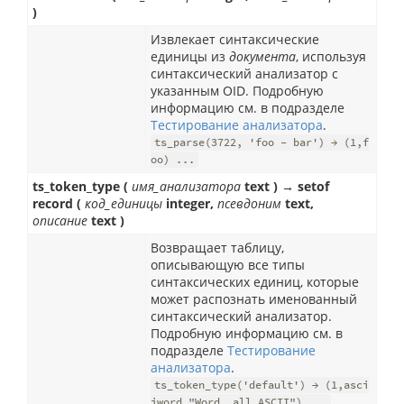
)
Извлекает синтаксические
единицы из
документа
, используя
синтаксический анализатор с
указанным OID. Подробную
информацию см. в подразделе
Тестирование анализатора
.
ts_parse(3722, 'foo - bar') → (1,f
oo) ...
ts_token_type (
имя_анализатора
text ) → setof
record (
код_единицы
integer,
псевдоним
text,
описание
text )
Возвращает таблицу,
описывающую все типы
синтаксических единиц, которые
может распознать именованный
синтаксический анализатор.
Подробную информацию см. в
подразделе
Тестирование
анализатора
.
ts_token_type('default') → (1,asci
iword,"Word, all ASCII") ...