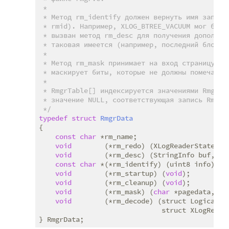
 *

 * Метод rm_identify должен вернуть имя записи,
 * rmid). Например, XLOG_BTREE_VACUUM мог бы бы
 * вызван метод rm_desc для получения дополните
 * таковая имеется (например, последний блок).

 *

 * Метод rm_mask принимает на вход страницу, мо
 * маскирует биты, которые не должны помечаться
 *

 * RmgrTable[] индексируется значениями RmgrId 
 * значение NULL, соответствующая запись RmgrTa
 */
typedef
struct
RmgrData
{
const
char
 *rm_name;

void
        (*rm_redo) (XLogReaderState *re
void
        (*rm_desc) (StringInfo buf, XLo
const
char
 *(*rm_identify) (uint8 info);

void
        (*rm_startup) (
void
);

void
        (*rm_cleanup) (
void
);

void
        (*rm_mask) (
char
 *pagedata, Bl
void
        (*rm_decode) (struct LogicalDec
                              struct XLogRecord