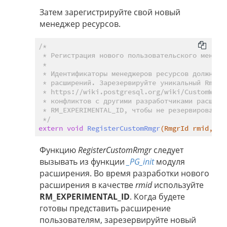
Затем зарегистрируйте свой новый
менеджер ресурсов.
/*

 * Регистрация нового пользовательского менедже
 *

 * Идентификаторы менеджеров ресурсов должны бы
 * расширений. Зарезервируйте уникальный RmgrId
 * https://wiki.postgresql.org/wiki/CustomWALRe
 * конфликтов с другими разработчиками расширен
 * RM_EXPERIMENTAL_ID, чтобы не резервировать н
 */
extern
void
RegisterCustomRmgr
(RmgrId rmid, Rm
Функцию
RegisterCustomRmgr
следует
вызывать из функции
_PG_init
модуля
расширения. Во время разработки нового
расширения в качестве
rmid
используйте
RM_EXPERIMENTAL_ID
. Когда будете
готовы представить расширение
пользователям, зарезервируйте новый