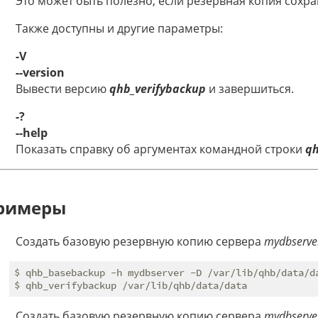
Это может быть полезно, если резервная копия сохра
Также доступны и другие параметры:
-V
--version
Вывести версию
qhb_verifybackup
и завершиться.
-?
--help
Показать справку об аргументах командной строки
qh
римеры
Создать базовую резервную копию сервера
mydbserve
$ qhb_basebackup -h mydbserver -D /var/lib/qhb/data/da
Создать базовую резервную копию сервера
mydbserve