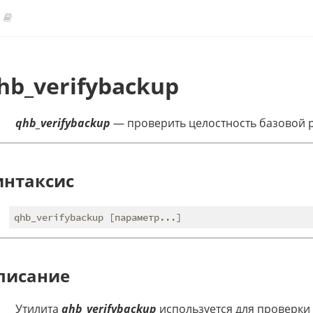
hb_verifybackup
qhb_verifybackup
— проверить целостность базовой 
интаксис
писание
Утилита
qhb_verifybackup
используется для проверки