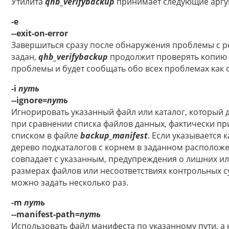
Утилита
qhb_verifybackup
принимает следующие аргу
-e
--exit-on-error
Завершиться сразу после обнаружения проблемы с ре
задан,
qhb_verifybackup
продолжит проверять копию 
проблемы и будет сообщать обо всех проблемах как 
-i
путь
--ignore=
путь
Игнорировать указанный файл или каталог, который 
при сравнении списка файлов данных, фактически пр
списком в файле
backup_manifest
. Если указывается к
дерево подкаталогов с корнем в заданном расположе
совпадает с указанным, предупреждения о лишних ил
размерах файлов или несоответствиях контрольных су
можно задать несколько раз.
-m
путь
--manifest-path=
путь
Использовать файл манифеста по указанному пути, а 