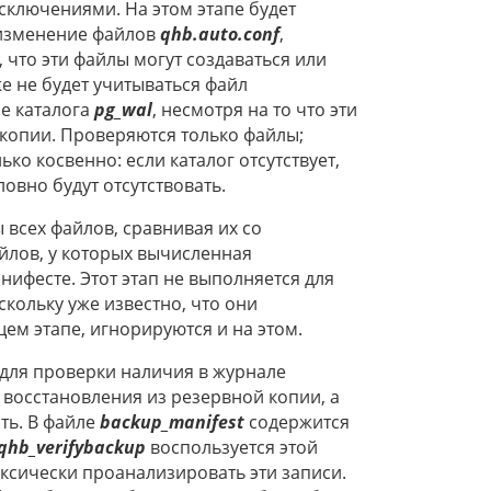
сключениями. На этом этапе будет
 изменение файлов
qhb.auto.conf
,
, что эти файлы могут создаваться или
е не будет учитываться файл
е каталога
pg_wal
, несмотря на то что эти
копии. Проверяются только файлы;
ко косвенно: если каталог отсутствует,
овно будут отсутствовать.
всех файлов, сравнивая их со
йлов, у которых вычисленная
нифесте. Этот этап не выполняется для
кольку уже известно, что они
м этапе, игнорируются и на этом.
для проверки наличия в журнале
восстановления из резервной копии, а
ть. В файле
backup_manifest
содержится
qhb_verifybackup
воспользуется этой
аксически проанализировать эти записи.