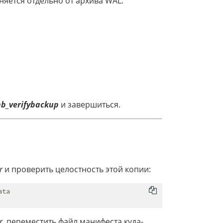
няется отдельно от архива WAL.
b_verifybackup
и завершиться.
r
и проверить целостность этой копии:
ta

r
, переместить файл манифеста куда-