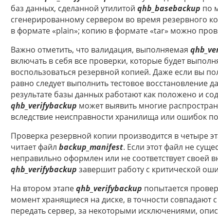
баз данных, сделанной утилитой
qhb_basebackup
по 
сгенерированному сервером во время резервного ко
в формате «plain»; копию в формате «tar» можно пров
Важно отметить, что валидация, выполняемая
qhb_ve
включать в себя все проверки, которые будет выпол
воспользоваться резервной копией. Даже если вы пол
равно следует выполнить тестовое восстановление да
результате базы данных работают как положено и со
qhb_verifybackup
может выявить многие распростра
вследствие неисправности хранилища или ошибок по
Проверка резервной копии производится в четыре эт
читает файл
backup_manifest
. Если этот файл не суще
неправильно оформлен или не соответствует своей в
qhb_verifybackup
завершит работу с критической ош
На втором этапе
qhb_verifybackup
попытается провер
момент хранящиеся на диске, в точности совпадают 
передать сервер, за некоторыми исключениями, опи