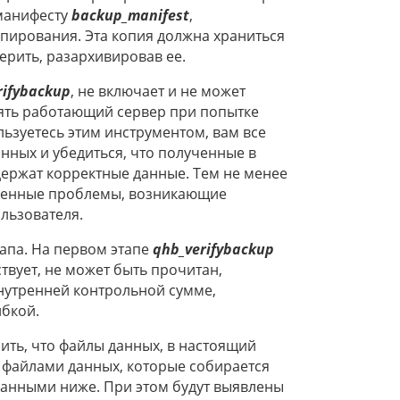
манифесту
backup_manifest
,
пирования. Эта копия должна храниться
ерить, разархивировав ее.
rifybackup
, не включает и не может
нять работающий сервер при попытке
ьзуетесь этим инструментом, вам все
нных и убедиться, что полученные в
держат корректные данные. Тем не менее
ненные проблемы, возникающие
льзователя.
апа. На первом этапе
qhb_verifybackup
ствует, не может быть прочитан,
нутренней контрольной сумме,
ибкой.
ить, что файлы данных, в настоящий
с файлами данных, которые собирается
санными ниже. При этом будут выявлены