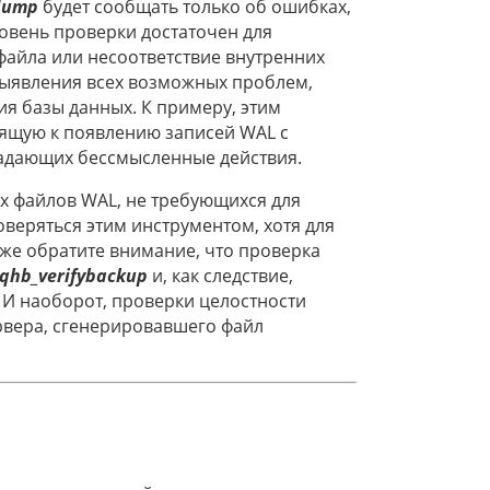
dump
будет сообщать только об ошибках,
ровень проверки достаточен для
файла или несоответствие внутренних
выявления всех возможных проблем,
ия базы данных. К примеру, этим
ящую к появлению записей WAL с
адающих бессмысленные действия.
х файлов WAL, не требующихся для
оверяться этим инструментом, хотя для
кже обратите внимание, что проверка
qhb_verifybackup
и, как следствие,
 И наоборот, проверки целостности
рвера, сгенерировавшего файл