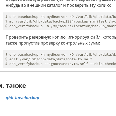
нибудь во внешний каталог и проверить эту копию:
$ qhb_basebackup -h mydbserver -D /var/lib/qhb/data/ba
$ mv /var/lib/qhb/data/backup1234/backup_manifest /my/
Проверить резервную копию, игнорируя файл, которы
также пропустив проверку контрольных сумм:
$ qhb_basebackup -h mydbserver -D /var/lib/qhb/data/da
$ edit /var/lib/qhb/data/data/note.to.self

м. также
qhb_basebackup