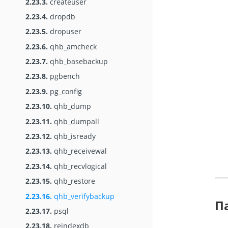
2.23.3.
createuser
2.23.4.
dropdb
2.23.5.
dropuser
2.23.6.
qhb_amcheck
2.23.7.
qhb_basebackup
2.23.8.
pgbench
2.23.9.
pg_config
2.23.10.
qhb_dump
2.23.11.
qhb_dumpall
2.23.12.
qhb_isready
2.23.13.
qhb_receivewal
2.23.14.
qhb_recvlogical
2.23.15.
qhb_restore
2.23.16.
qhb_verifybackup
П
2.23.17.
psql
2.23.18.
reindexdb