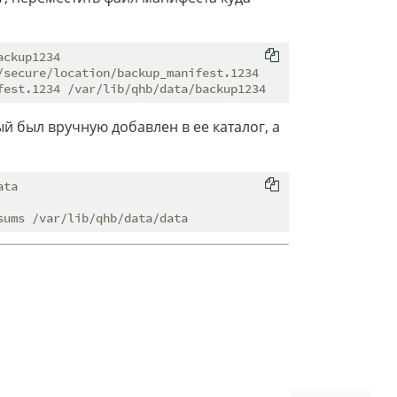
ckup1234

secure/location/backup_manifest.1234

й был вручную добавлен в ее каталог, а
ta
