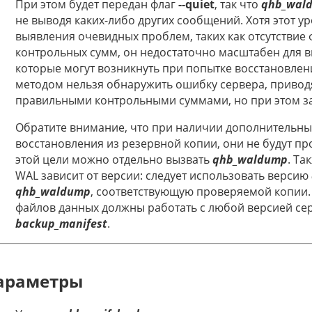
При этом будет передан флаг
--quiet
, так что
qhb_wal
не выводя каких-либо других сообщений. Хотя этот у
выявления очевидных проблем, таких как отсутствие 
контрольных сумм, он недостаточно масштабен для 
которые могут возникнуть при попытке восстановлен
методом нельзя обнаружить ошибку сервера, привод
правильными контрольными суммами, но при этом з
Обратите внимание, что при наличии дополнительны
восстановления из резервной копии, они не будут пр
этой цели можно отдельно вызвать
qhb_waldump
. Та
WAL зависит от версии: следует использовать версию
qhb_waldump
, соответствующую проверяемой копии.
файлов данных должны работать с любой версией се
backup_manifest
.
араметры