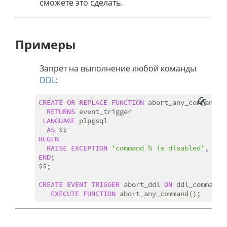
сможете это сделать.
Примеры
Запрет на выполнение любой команды
DDL
:
CREATE
OR
REPLACE
FUNCTION
 abort_any_command()

RETURNS
 event_trigger

LANGUAGE
 plpgsql

AS
BEGIN
RAISE
EXCEPTION
'command % is disabled'
END
;

$$;

CREATE
EVENT
TRIGGER
 abort_ddl 
ON
 ddl_command_s
EXECUTE
FUNCTION