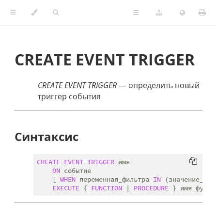
CREATE EVENT TRIGGER
CREATE EVENT TRIGGER
— определить новый
триггер события
Синтаксис
CREATE
EVENT
TRIGGER
 имя

ON
 событие

    [ 
WHEN
 переменная_фильтра 
IN
 (значение_фил
EXECUTE
 { 
FUNCTION
 | 
PROCEDURE