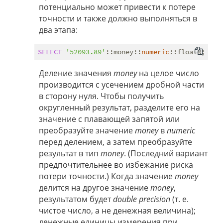
потенциально может привести к потере
точности и также должно выполняться в
два этапа:
SELECT
'52093.89'
::money::
numeric
Деление значения
money
на целое число
производится с усечением дробной части
в сторону нуля. Чтобы получить
округленный результат, разделите его на
значение с плавающей запятой или
преобразуйте значение
money
в
numeric
перед делением, а затем преобразуйте
результат в тип
money
. (Последний вариант
предпочтительнее во избежание риска
потери точности.) Когда значение
money
делится на другое значение
money
,
результатом будет
double precision
(т. е.
чистое число, а не денежная величина);
денежные единицы измерения при