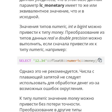
параметр
lc_monetary
имеет то же или
эквивалентное значение, что и в
исходной.
Значения типов
numeric
,
int
и
bigint
можно
привести к типу
money
. Преобразование из
типов данных
real
и
double precision
можно
выполнить, если сначала привести их к
типу
numeric
, например:
SELECT
'12.34'
::float8::
numeric
Однако это не рекомендуется. Числа с
плавающей запятой не следует
использовать для обработки денег из-за
возможных ошибок округления.
К типу
numeric
значение
money
можно
привести без потери точности.
Преобразование в другие типы