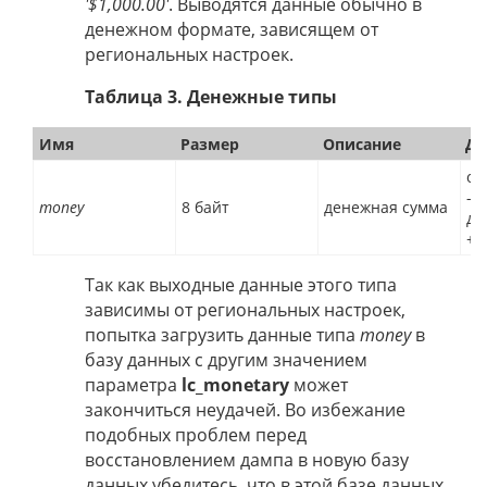
'$1,000.00'
. Выводятся данные обычно в
денежном формате, зависящем от
региональных настроек.
Таблица 3. Денежные типы
Имя
Размер
Описание
Ди
от
-9
money
8 байт
денежная сумма
до
+9
Так как выходные данные этого типа
зависимы от региональных настроек,
попытка загрузить данные типа
money
в
базу данных с другим значением
параметра
lc_monetary
может
закончиться неудачей. Во избежание
подобных проблем перед
восстановлением дампа в новую базу
данных убедитесь, что в этой базе данных