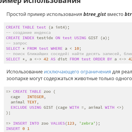
ример использования
Простой пример использования
btree_gist
вместо
bt
CREATE
TABLE
test
-- создание индекса
CREATE
INDEX
 testidx 
ON
test
USING
-- запрос
SELECT
 * 
FROM
test
WHERE
 a < 
10
-- поиск ближайших соседей: найти десять записей, бли
SELECT
 *, a <-> 
42
AS
 dist 
FROM
test
ORDER
BY
 a <-> 
4
Использование
исключающего ограничения
для реал
зоопарке могут содержаться животные только одного
=> 
CREATE
TABLE
 zoo (

  cage   
INTEGER
,

  animal 
TEXT
,

EXCLUDE
USING
 GIST (cage 
WITH
 =, animal 
WITH
 <>)

);

=> 
INSERT
INTO
 zoo 
VALUES
(
123
, 
'zebra'
INSERT
0
1