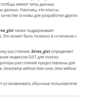
столбцы имеют типы данных,
ы данных. Наконец, эти классы
в качестве основы для разработки других
ree_gist
также поддерживает
). Это может быть полезно в сочетании с
ику расстояния,
btree_gist
определяет
ние индексов GiST для поиска
раторы расстояния предоставлены для
e
,
timestamp without time zone
,
time without
гут устанавливать обычные пользователи