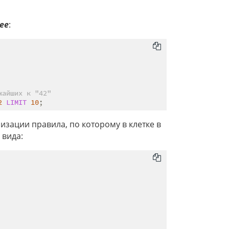
ree
:
жайших к "42"
2
LIMIT
10
изации правила, по которому в клетке в
 вида: