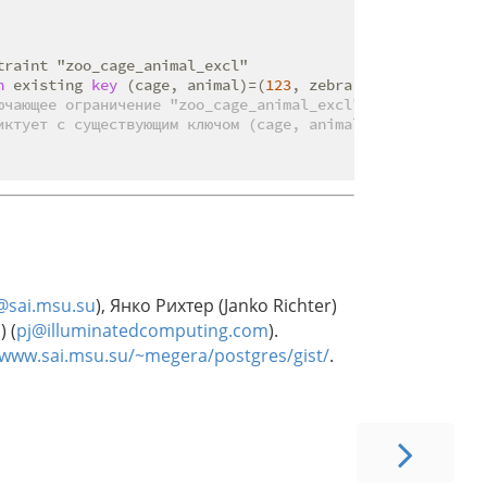
raint "zoo_cage_animal_excl"

h
 existing 
key
 (cage, animal)=(
123
ючающее ограничение "zoo_cage_animal_excl"
иктует с существующим ключом (cage, animal)=(123, zebra)
@sai.msu.su
), Янко Рихтер (Janko Richter)
 (
pj@illuminatedcomputing.com
).
/www.sai.msu.su/~megera/postgres/gist/
.