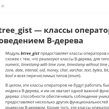
tree_gist — классы операто
оведением В-дерева
Модуль
btree_gist
предоставляет классы операторов 
схожее с тем, что реализуют классы В-дерева, для ти
numeric
,
timestamp with time zone
,
timestamp without time 
zone
,
date
,
interval
,
oid
,
money
,
char
,
varchar
,
text
,
bytea
,
bit
bool
и всех перечислимых типов (
enum
).
В целом, эти классы операторов не будут работать б
индекса В-дерева, и им не хватает одной важной фун
дерева: способности обеспечивать соблюдение уника
предоставляют несколько других функциональностей 
индексом В-деревом. Кроме того, эти классы операто