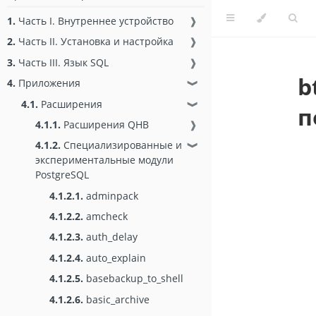
1.
Часть I. Внутреннее устройство
❱
2.
Часть II. Установка и настройка
❱
3.
Часть III. Язык SQL
❱
b
4.
Приложения
❱
4.1.
Расширения
❱
п
4.1.1.
Расширения QHB
❱
4.1.2.
Специализированные и
❱
экспериментальные модули
PostgreSQL
4.1.2.1.
adminpack
4.1.2.2.
amcheck
4.1.2.3.
auth_delay
4.1.2.4.
auto_explain
4.1.2.5.
basebackup_to_shell
4.1.2.6.
basic_archive