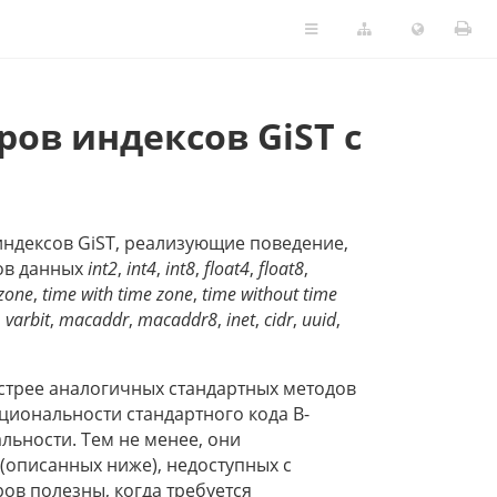
ров индексов GiST с
индексов GiST, реализующие поведение,
пов данных
int2
,
int4
,
int8
,
float4
,
float8
,
zone
,
time with time zone
,
time without time
,
varbit
,
macaddr
,
macaddr8
,
inet
,
cidr
,
uuid
,
ыстрее аналогичных стандартных методов
кциональности стандартного кода В-
льности. Тем не менее, они
(описанных ниже), недоступных с
ров полезны, когда требуется