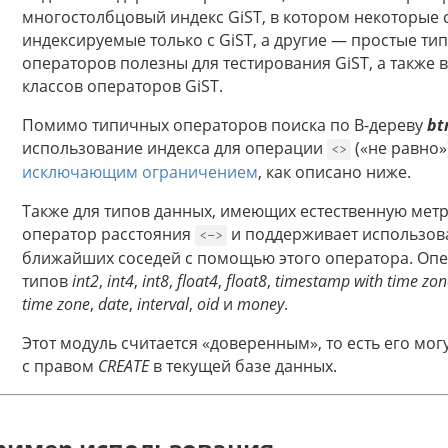
многостолбцовый индекс GiST, в котором некоторые 
индексируемые только с GiST, а другие — простые тип
операторов полезны для тестирования GiST, а также 
классов операторов GiST.
Помимо типичных операторов поиска по B-дереву
bt
использование индекса для операции
(«не равно»
<>
исключающим ограничением
, как описано ниже.
Также для типов данных, имеющих естественную метр
оператор расстояния
и поддерживает использова
<->
ближайших соседей с помощью этого оператора. Опе
типов
int2
,
int4
,
int8
,
float4
,
float8
,
timestamp with time zon
time zone
,
date
,
interval
,
oid
и
money
.
Этот модуль считается «доверенным», то есть его мо
с правом
CREATE
в текущей базе данных.