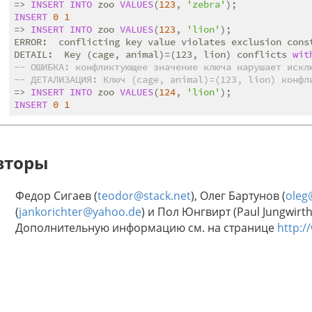
=> 
INSERT
INTO
 zoo 
VALUES
(
123
, 
'zebra'
INSERT
0
1
=> 
INSERT
INTO
 zoo 
VALUES
(
123
, 
'lion'
);

ERROR:  conflicting key value violates exclusion const
DETAIL:  Key (cage, animal)=(123, lion) conflicts 
wit
-- ОШИБКА: конфликтующее значение ключа нарушает искл
-- ДЕТАЛИЗАЦИЯ: Ключ (cage, animal)=(123, lion) конфл
=> 
INSERT
INTO
 zoo 
VALUES
(
124
, 
'lion'
INSERT
0
1
вторы
Федор Сигаев (
teodor@stack.net
), Олег Бартунов (
oleg
(
jankorichter@yahoo.de
) и Пол Юнгвирт (Paul Jungwirth)
Дополнительную информацию см. на странице
http:/