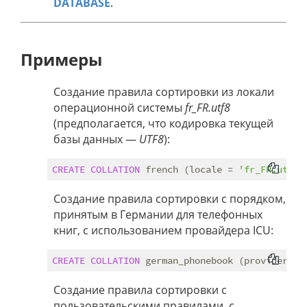
DATABASE
.
Примеры
Создание правила сортировки из локали
операционной системы
fr_FR.utf8
(предполагается, что кодировка текущей
базы данных —
UTF8
):
CREATE
COLLATION
 french (locale = 
'fr_FR.utf8'
Создание правила сортировки с порядком,
принятым в Германии для телефонных
книг, с использованием провайдера ICU:
CREATE
COLLATION
 german_phonebook (provider = 
Создание правила сортировки с
пользовательскими правилами, с