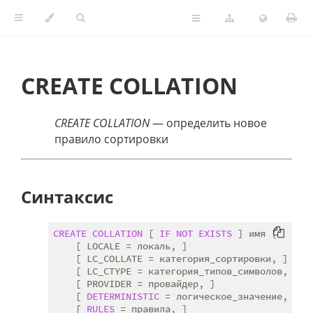
CREATE COLLATION
CREATE COLLATION
— определить новое
правило сортировки
Синтаксис
CREATE
COLLATION
 [ 
IF
NOT
EXISTS
 ] имя (

    [ LOCALE = локаль, ]

    [ LC_COLLATE = категория_сортировки, ]

    [ LC_CTYPE = категория_типов_символов, ]

    [ PROVIDER = провайдер, ]

    [ 
DETERMINISTIC
 = логическое_значение, ]

    [ 
RULES
 = правила, ]
