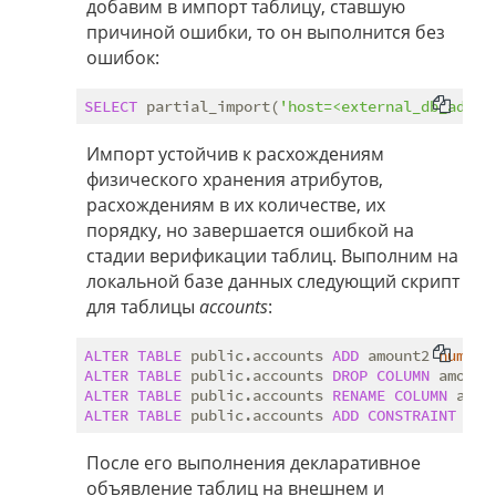
добавим в импорт таблицу, ставшую
причиной ошибки, то он выполнится без
ошибок:
SELECT
 partial_import(
'host=<external_db_adder
Импорт устойчив к расхождениям
физического хранения атрибутов,
расхождениям в их количестве, их
порядку, но завершается ошибкой на
стадии верификации таблиц. Выполним на
локальной базе данных следующий скрипт
для таблицы
accounts
:
ALTER
TABLE
 public.accounts 
ADD
 amount2 
numeri
ALTER
TABLE
 public.accounts 
DROP
COLUMN
ALTER
TABLE
 public.accounts 
RENAME
COLUMN
 amou
ALTER
TABLE
 public.accounts 
ADD
CONSTRAINT
 amo
После его выполнения декларативное
объявление таблиц на внешнем и