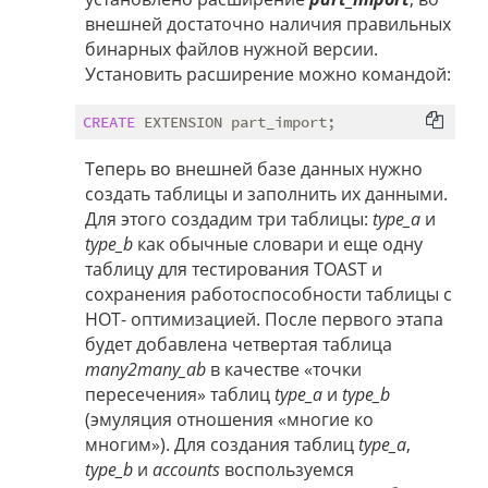
внешней достаточно наличия правильных
бинарных файлов нужной версии.
Установить расширение можно командой:
CREATE
Теперь во внешней базе данных нужно
создать таблицы и заполнить их данными.
Для этого создадим три таблицы:
type_a
и
type_b
как обычные словари и еще одну
таблицу для тестирования TOAST и
сохранения работоспособности таблицы с
HOT- оптимизацией. После первого этапа
будет добавлена четвертая таблица
many2many_ab
в качестве «точки
пересечения» таблиц
type_a
и
type_b
(эмуляция отношения «многие ко
многим»). Для создания таблиц
type_a
,
type_b
и
accounts
воспользуемся