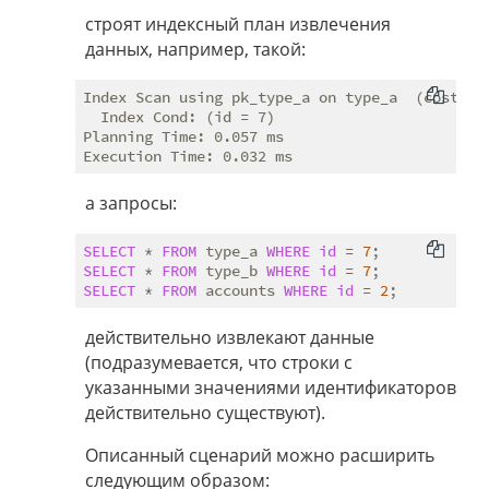
строят индексный план извлечения
данных, например, такой:
Index Scan using pk_type_a on type_a  (cost=0.
  Index Cond: (id = 7)

Planning Time: 0.057 ms

а запросы:
SELECT
 * 
FROM
 type_a 
WHERE
id
 = 
7
SELECT
 * 
FROM
 type_b 
WHERE
id
 = 
7
SELECT
 * 
FROM
 accounts 
WHERE
id
 = 
2
действительно извлекают данные
(подразумевается, что строки с
указанными значениями идентификаторов
действительно существуют).
Описанный сценарий можно расширить
следующим образом: