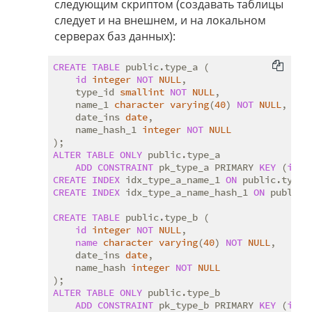
следующим скриптом (создавать таблицы
следует и на внешнем, и на локальном
серверах баз данных):
CREATE
TABLE
 public.type_a (

id
integer
NOT
NULL
,

    type_id 
smallint
NOT
NULL
,

    name_1 
character
varying
(
40
) 
NOT
NULL
,

    date_ins 
date
,

    name_hash_1 
integer
NOT
NULL
ALTER
TABLE
ONLY
 public.type_a

ADD
CONSTRAINT
 pk_type_a PRIMARY 
KEY
 (
id
CREATE
INDEX
 idx_type_a_name_1 
ON
 public.type_
CREATE
INDEX
 idx_type_a_name_hash_1 
ON
 public.
CREATE
TABLE
 public.type_b (

id
integer
NOT
NULL
,

name
character
varying
(
40
) 
NOT
NULL
,

    date_ins 
date
,

    name_hash 
integer
NOT
NULL
ALTER
TABLE
ONLY
 public.type_b

ADD
CONSTRAINT
 pk_type_b PRIMARY 
KEY
 (
id