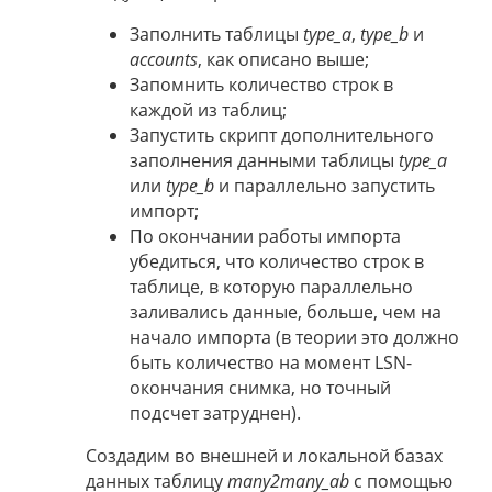
Заполнить таблицы
type_a
,
type_b
и
accounts
, как описано выше;
Запомнить количество строк в
каждой из таблиц;
Запустить скрипт дополнительного
заполнения данными таблицы
type_a
или
type_b
и параллельно запустить
импорт;
По окончании работы импорта
убедиться, что количество строк в
таблице, в которую параллельно
заливались данные, больше, чем на
начало импорта (в теории это должно
быть количество на момент LSN-
окончания снимка, но точный
подсчет затруднен).
Создадим во внешней и локальной базах
данных таблицу
many2many_ab
с помощью