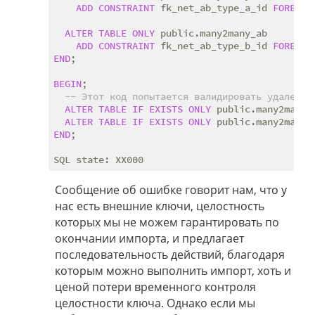
ADD
CONSTRAINT
 fk_net_ab_type_a_id 
FOREIGN
ALTER
TABLE
ONLY
 public.many2many_ab

ADD
CONSTRAINT
 fk_net_ab_type_b_id 
FOREIGN
END
;

BEGIN
;

-- Этот код попытается валидировать удаленны
ALTER
TABLE
IF
EXISTS
ONLY
 public.many2many_
ALTER
TABLE
IF
EXISTS
ONLY
 public.many2many_
END
;

Сообщение об ошибке говорит нам, что у
нас есть внешние ключи, целостность
которых мы не можем гарантировать по
окончании импорта, и предлагает
последовательность действий, благодаря
которым можно выполнить импорт, хоть и
ценой потери временного контроля
целостности ключа. Однако если мы