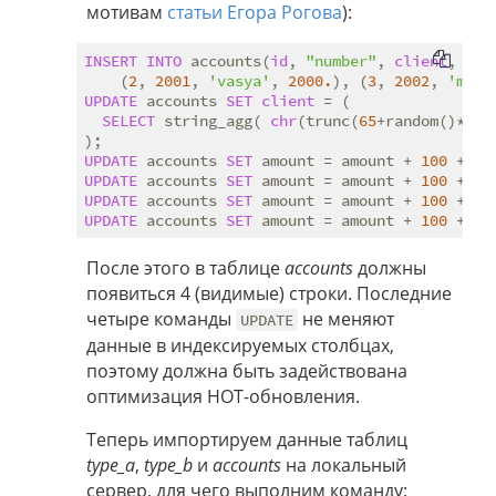
мотивам
статьи Егора Рогова
):
INSERT
INTO
 accounts(
id
, 
"number"
, 
client
, amo
    (
2
, 
2001
, 
'vasya'
, 
2000.
), (
3
, 
2002
, 
'mish
UPDATE
 accounts 
SET
client
 = (

SELECT
 string_agg( 
chr
(trunc(
65
+random()*
26
)
UPDATE
 accounts 
SET
 amount = amount + 
100
 + 
id
UPDATE
 accounts 
SET
 amount = amount + 
100
 + 
id
UPDATE
 accounts 
SET
 amount = amount + 
100
 + 
id
UPDATE
 accounts 
SET
 amount = amount + 
100
 + 
id
После этого в таблице
accounts
должны
появиться 4 (видимые) строки. Последние
четыре команды
не меняют
UPDATE
данные в индексируемых столбцах,
поэтому должна быть задействована
оптимизация HOT-обновления.
Теперь импортируем данные таблиц
type_a
,
type_b
и
accounts
на локальный
сервер, для чего выполним команду: