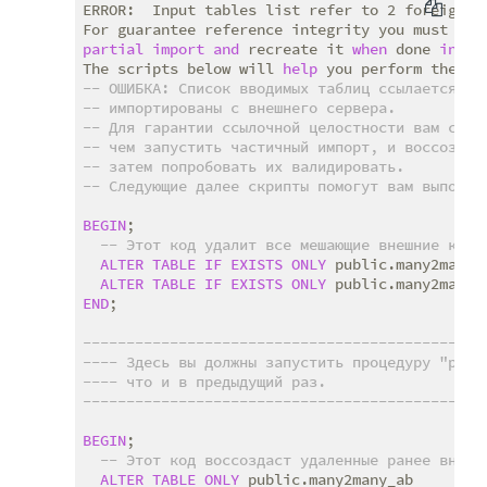
ERROR:  Input tables list refer to 2 foreign ke
For guarantee reference integrity you must 
dro
partial
import
and
 recreate it 
when
 done 
in
 an
The scripts below will 
help
-- ОШИБКА: Список вводимых таблиц ссылается на
-- импортированы с внешнего сервера.
-- Для гарантии ссылочной целостности вам след
-- чем запустить частичный импорт, и воссоздат
-- затем попробовать их валидировать.
-- Следующие далее скрипты помогут вам выполни
BEGIN
;

-- Этот код удалит все мешающие внешние ключ
ALTER
TABLE
IF
EXISTS
ONLY
 public.many2many_
ALTER
TABLE
IF
EXISTS
ONLY
 public.many2many_
END
;

----------------------------------------------
---- Здесь вы должны запустить процедуру "part
---- что и в предыдущий раз.                  
----------------------------------------------
BEGIN
;

-- Этот код воссоздаст удаленные ранее внешн
ALTER
TABLE
ONLY
 public.many2many_ab
