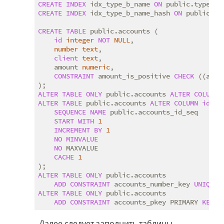
CREATE
INDEX
 idx_type_b_name 
ON
 public.type_b 
CREATE
INDEX
 idx_type_b_name_hash 
ON
 public.ty
CREATE
TABLE
 public.accounts (

id
integer
NOT
NULL
,

number
text
,

client
text
,

    amount 
numeric
,

CONSTRAINT
 amount_is_positive 
CHECK
 ((amou
ALTER
TABLE
ONLY
 public.accounts 
ALTER
COLUMN
ALTER
TABLE
 public.accounts 
ALTER
COLUMN
id
AD
SEQUENCE
NAME
 public.accounts_id_seq

START
WITH
1
INCREMENT
BY
1
NO
MINVALUE
NO
 MAXVALUE

CACHE
1
ALTER
TABLE
ONLY
 public.accounts

ADD
CONSTRAINT
 accounts_number_key 
UNIQUE
 
ALTER
TABLE
ONLY
 public.accounts

ADD
CONSTRAINT
 accounts_pkey PRIMARY 
KEY
 (
Далее следует заполнить таблицы