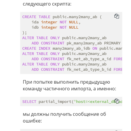
следующего скрипта:
CREATE
TABLE
 public.many2many_ab (

    ida 
integer
NOT
NULL
,

    idb 
integer
NOT
NULL
ALTER
TABLE
ONLY
 public.many2many_ab

ADD
CONSTRAINT
 pk_many2many_ab PRIMARY 
KEY
CREATE
INDEX
 many2many_ab_idb 
ON
 public.many2m
ALTER
TABLE
ONLY
 public.many2many_ab

ADD
CONSTRAINT
 fk_net_ab_type_a_id 
FOREIGN
ALTER
TABLE
ONLY
 public.many2many_ab

ADD
CONSTRAINT
 fk_net_ab_type_b_id 
FOREIGN
При попытке выполнить предыдущую
команду частичного импорта, а именно:
SELECT
 partial_import(
'host=<external_db_adder
мы должны получить сообщение об
ошибке: