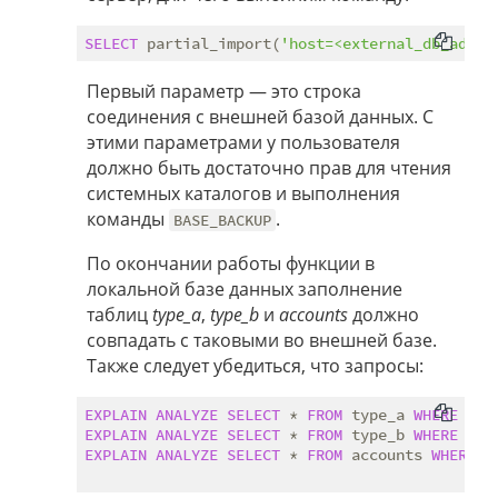
SELECT
 partial_import(
'host=<external_db_adder
Первый параметр — это строка
соединения с внешней базой данных. С
этими параметрами у пользователя
должно быть достаточно прав для чтения
системных каталогов и выполнения
команды
.
BASE_BACKUP
По окончании работы функции в
локальной базе данных заполнение
таблиц
type_a
,
type_b
и
accounts
должно
совпадать с таковыми во внешней базе.
Также следует убедиться, что запросы:
EXPLAIN
ANALYZE
SELECT
 * 
FROM
 type_a 
WHERE
id
 
EXPLAIN
ANALYZE
SELECT
 * 
FROM
 type_b 
WHERE
id
 
EXPLAIN
ANALYZE
SELECT
 * 
FROM
 accounts 
WHERE
i