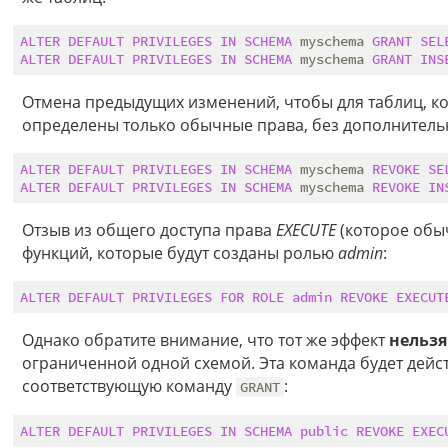
ALTER
DEFAULT
PRIVILEGES
IN
SCHEMA
 myschema 
GRANT
SEL
ALTER
DEFAULT
PRIVILEGES
IN
SCHEMA
 myschema 
GRANT
INS
Отмена предыдущих изменений, чтобы для таблиц, ко
определены только обычные права, без дополнитель
ALTER
DEFAULT
PRIVILEGES
IN
SCHEMA
 myschema 
REVOKE
SE
ALTER
DEFAULT
PRIVILEGES
IN
SCHEMA
 myschema 
REVOKE
IN
Отзыв из общего доступа права
EXECUTE
(которое обыч
функций, которые будут созданы ролью
admin
:
ALTER
DEFAULT
PRIVILEGES
FOR
ROLE
admin
REVOKE
EXECUT
Однако обратите внимание, что тот же эффект
нельзя
ограниченной одной схемой. Эта команда будет дейст
соответствующую команду
:
GRANT
ALTER
DEFAULT
PRIVILEGES
IN
SCHEMA
public
REVOKE
EXEC