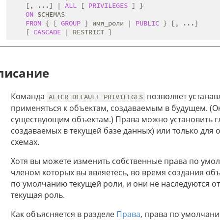
    [, ...] | 
ALL
 [ 
PRIVILEGES
 ] }

ON
 SCHEMAS

FROM
 { [ 
GROUP
 ] имя_роли | 
PUBLIC
 } [, ...]

    [ 
CASCADE
писание
Команда
позволяет устанавл
ALTER DEFAULT PRIVILEGES
применяться к объектам, создаваемым в будущем. (О
существующим объектам.) Права можно установить гло
создаваемых в текущей базе данных) или только для 
схемах.
Хотя вы можете изменить собственные права по умо
членом которых вы являетесь, во время создания объ
по умолчанию текущей роли, и они не наследуются о
текущая роль.
Как объясняется в разделе
Права
, права по умолчан