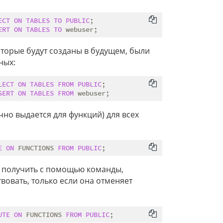
ECT
ON
TABLES
TO
PUBLIC
ERT
ON
TABLES
TO
торые будут созданы в будущем, были
ных:
LECT
ON
TABLES
FROM
PUBLIC
SERT
ON
TABLES
FROM
но выдается для функций) для всех
E
ON
 FUNCTIONS 
FROM
PUBLIC
получить с помощью команды,
вовать, только если она отменяет
UTE
ON
 FUNCTIONS 
FROM
PUBLIC