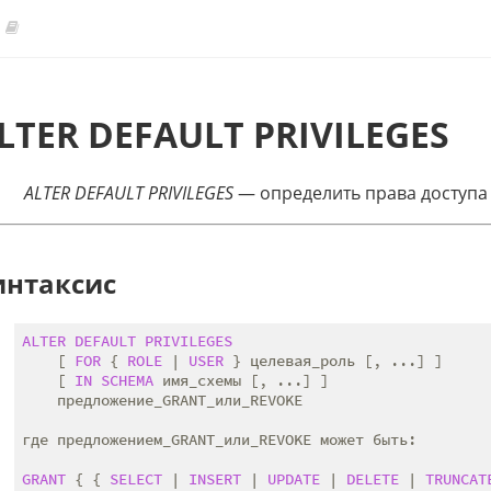
LTER DEFAULT PRIVILEGES
ALTER DEFAULT PRIVILEGES
— определить права доступа
интаксис
ALTER
DEFAULT
PRIVILEGES
    [ 
FOR
 { 
ROLE
 | 
USER
 } целевая_роль [, ...] ]

    [ 
IN
SCHEMA
 имя_схемы [, ...] ]

    предложение_GRANT_или_REVOKE

где предложением_GRANT_или_REVOKE может быть:

GRANT
 { { 
SELECT
 | 
INSERT
 | 
UPDATE
 | 
DELETE
 | 
TRUNCAT