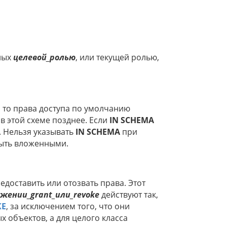
ных
целевой_ролью
, или текущей ролью,
, то права доступа по умолчанию
в этой схеме позднее. Если
IN SCHEMA
 Нельзя указывать
IN SCHEMA
при
 быть вложенными.
доставить или отозвать права. Этот
жении_grant_или_revoke
действуют так,
KE
, за исключением того, что они
х объектов, а для целого класса