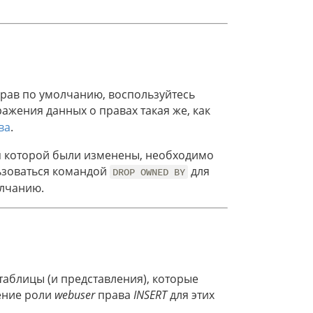
рав по умолчанию, воспользуйтесь
ажения данных о правах такая же, как
ва
.
ля которой были изменены, необходимо
ьзоваться командой
для
DROP OWNED BY
олчанию.
таблицы (и представления), которые
ление роли
webuser
права
INSERT
для этих