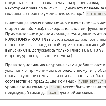
предоставляют все назначаемые разрешения владельц
некоторые права роли
PUBLIC
. Однако это поведение
глобальных прав по умолчанию командой
ALTER DEFA
В настоящее время права можно изменять только для
сторонние таблицы), последовательностей, функций и
Применительно к данной команде функциями считают
FUNCTIONS
и
ROUTINES
в этой команде равнозначны.
перспективе как стандартный термин, охватывающий 
выпусках QHB допускалось только слово
FUNCTIONS
.
и процедур по отдельности нельзя.)
Права по умолчанию на уровне схемы добавляются 
умолчанию, применимым к определенному типу объек
права на уровне схемы, если они назначены глобаль
соответствии с предыдущей командой
ALTER DEFAULT 
уровне схемы команда
может быть полезна то
REVOKE
предыдущей команды
для этой же схемы.
GRANT