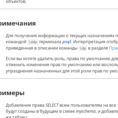
объектов.
римечания
Для получения информации о текущих назначениях п
командой
терминала
psql
. Интерпретация отобр
\ddp
приведенная в описании команды
в разделе
Пра
\dp
Если вы хотите удалить роль, права по умолчанию д
отменить изменения прав по умолчанию или воспол
упразднения назначенных для этой роли прав по ум
римеры
Добавление права
SELECT
всем пользователям на все 
будут созданы в будущем в схеме
myschema
, и добав
же таблиц: