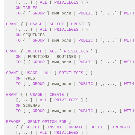
    [, ...] | 
ALL
 [ 
PRIVILEGES
 ] }

ON
TABLES
TO
 { [ 
GROUP
 ] имя_роли | 
PUBLIC
 } [, ...] [ 
WITH
GRANT
 { { 
USAGE
 | 
SELECT
 | 
UPDATE
 }

    [, ...] | 
ALL
 [ 
PRIVILEGES
 ] }

ON
 SEQUENCES

TO
 { [ 
GROUP
 ] имя_роли | 
PUBLIC
 } [, ...] [ 
WITH
GRANT
 { 
EXECUTE
 | 
ALL
 [ 
PRIVILEGES
 ] }

ON
 { FUNCTIONS | ROUTINES }

TO
 { [ 
GROUP
 ] имя_роли | 
PUBLIC
 } [, ...] [ 
WITH
GRANT
 { 
USAGE
 | 
ALL
 [ 
PRIVILEGES
 ] }

ON
 TYPES

TO
 { [ 
GROUP
 ] имя_роли | 
PUBLIC
 } [, ...] [ 
WITH
GRANT
 { { 
USAGE
 | 
CREATE
 }

    [, ...] | 
ALL
 [ 
PRIVILEGES
 ] }

ON
 SCHEMAS

TO
 { [ 
GROUP
 ] имя_роли | 
PUBLIC
 } [, ...] [ 
WITH
REVOKE
 [ 
GRANT
OPTION
FOR
 ]

    { { 
SELECT
 | 
INSERT
 | 
UPDATE
 | 
DELETE
 | 
TRUNCATE
 
    [, ...] | 
ALL
 [ 
PRIVILEGES
 ] }
