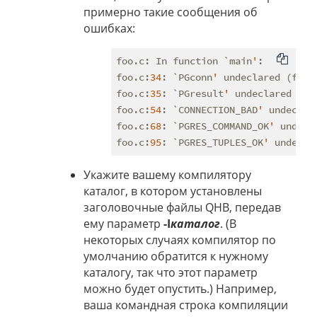
примерно такие сообщения об
ошибках:
foo.c: In function `main
'
:

foo.c:
34
: `PGconn
'
 undeclared (firs
foo.c:
35
: `PGresult
'
 undeclared (fi
foo.c:
54
: `CONNECTION_BAD
'
 undeclar
foo.c:
68
: `PGRES_COMMAND_OK
'
 undecl
foo.c:
95
: `PGRES_TUPLES_OK
'
 undecla
Укажите вашему компилятору
каталог, в котором установлены
заголовочные файлы QHB, передав
ему параметр
-I
каталог
. (В
некоторых случаях компилятор по
умолчанию обратится к нужному
каталогу, так что этот параметр
можно будет опустить.) Например,
ваша командная строка компиляции