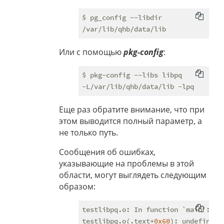
$ pg_config --libdir

Или с помощью
pkg-config
:
$ pkg-config --libs libpq

Еще раз обратите внимание, что при
этом выводится полный параметр, а
не только путь.
Сообщения об ошибках,
указывающие на проблемы в этой
области, могут выглядеть следующим
образом:
testlibpq.o: In function `main
'
:

testlibpq.o(.text+
0x60
): undefined 