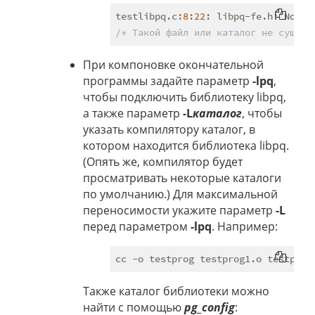
testlibpq.c:
8
:
22
: libpq-fe.h: No su
/* Такой файл или каталог не сущест
При компоновке окончательной
программы задайте параметр
-lpq
,
чтобы подключить библиотеку libpq,
а также параметр
-L
каталог
, чтобы
указать компилятору каталог, в
котором находится библиотека libpq.
(Опять же, компилятор будет
просматривать некоторые каталоги
по умолчанию.) Для максимальной
переносимости укажите параметр
-L
перед параметром
-lpq
. Например:
Также каталог библиотеки можно
найти с помощью
pg_config
: