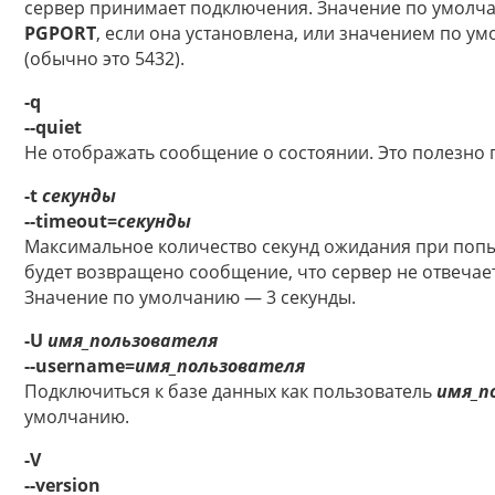
сервер принимает подключения. Значение по умолч
PGPORT
, если она установлена, или значением по 
(обычно это 5432).
-q
--quiet
Не отображать сообщение о состоянии. Это полезно 
-t
секунды
--timeout=
секунды
Максимальное количество секунд ожидания при попы
будет возвращено сообщение, что сервер не отвечае
Значение по умолчанию — 3 секунды.
-U
имя_пользователя
--username=
имя_пользователя
Подключиться к базе данных как пользователь
имя_п
умолчанию.
-V
--version