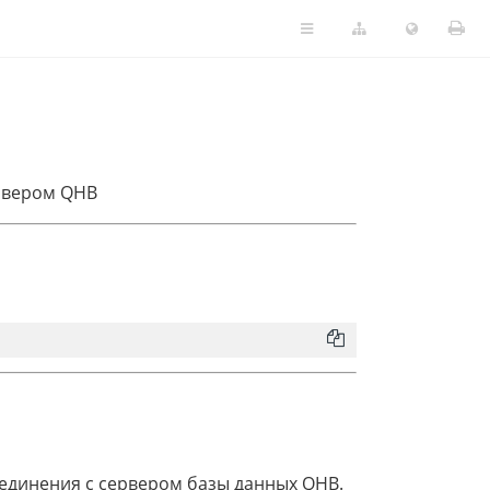
рвером QHB
оединения с сервером базы данных QHB.