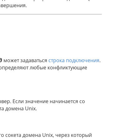
завершения.
д
может задаваться
строка подключения
.
реопределяют любые конфликтующие
рвер. Если значение начинается со
та домена Unix.
о сокета домена Unix, через который