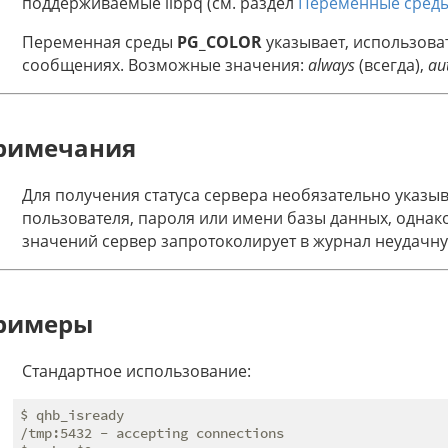
поддерживаемые libpq (см. раздел
Переменные сред
Переменная среды
PG_COLOR
указывает, использоват
сообщениях. Возможные значения:
always
(всегда),
au
римечания
Для получения статуса сервера необязательно указ
пользователя, пароля или имени базы данных, одна
значений сервер запротоколирует в журнал неудачн
римеры
Стандартное использование:
$ qhb_isready

/tmp:5432 - accepting connections
