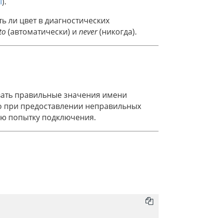
ы
).
ь ли цвет в диагностических
to
(автоматически) и
never
(никогда).
ывать правильные значения имени
ко при предоставлении неправильных
ую попытку подключения.