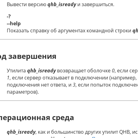
Вывести версию
qhb_isready
и завершиться.
-?
--help
Показать справку об аргументах командной строки
qh
од завершения
Утилита
qhb_isready
возвращает оболочке
0
, если с
1
, если сервер отказывает в подключении (например, 
подключения нет ответа, и
3
, если попыток подключе
параметров).
перационная среда
qhb_isready
, как и большинство других утилит QHB, 