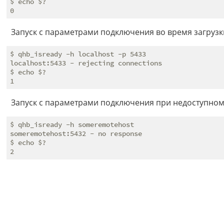
$ echo $?

Запуск с параметрами подключения во время загрузк
$ qhb_isready -h localhost -p 5433

localhost:5433 - rejecting connections

$ echo $?

Запуск с параметрами подключения при недоступном
$ qhb_isready -h someremotehost

someremotehost:5432 - no response

$ echo $?
