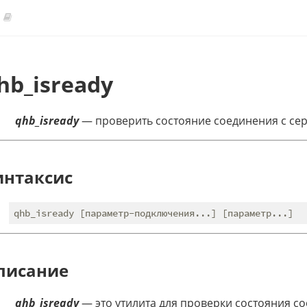
hb_isready
qhb_isready
— проверить состояние соединения с се
интаксис
писание
qhb_isready
— это утилита для проверки состояния с