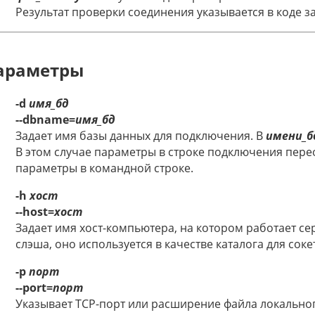
Результат проверки соединения указывается в коде 
араметры
-d
имя_бд
--dbname=
имя_бд
Задает имя базы данных для подключения. В
имени_б
В этом случае параметры в строке подключения пе
параметры в командной строке.
-h
хост
--host=
хост
Задает имя хост-компьютера, на котором работает се
слэша, оно используется в качестве каталога для соке
-p
порт
--port=
порт
Указывает TCP-порт или расширение файла локальног