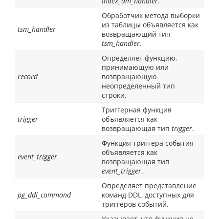
index_am_handler
.
Обработчик метода выборки
из таблицы объявляется как
tsm_handler
возвращающий тип
tsm_handler
.
Определяет функцию,
принимающую или
record
возвращающую
неопределенный тип
строки.
Триггерная функция
trigger
объявляется как
возвращающая тип
trigger
.
Функция триггера события
объявляется как
event_trigger
возвращающая тип
event_trigger
.
Определяет представление
pg_ddl_command
команд DDL, доступных для
триггеров событий.
Указывает, что функция не