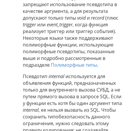
запрещают использование псевдотипа в
качестве аргумента, а для результата
допускают только типы
void
и
record
(плюс
trigger
или
event_trigger
, когда функция
реализует триггер или триггер события).
Некоторые языки также поддерживают
полиморфные функции, использующие
полиморфные псевдотипы, показанные
выше и подробно рассмотренные в
подразделе
Полиморфные типы
.
Псевдотип
internal
используется для
объявления функций, предназначенных
только для внутреннего вызова СУБД, а не
путем прямого вызова в запросе SQL. Если
у функции есть хотя бы один аргумент типа
internal
, ее нельзя вызвать из SQL. Чтобы
сохранить типобезопасность данного
ограничения, нужно следовать этому
правилу кодирования: не создавайте