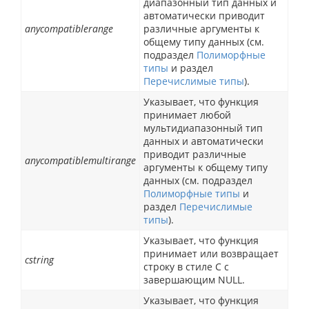
диапазонный тип данных и
автоматически приводит
anycompatiblerange
различные аргументы к
общему типу данных (см.
подраздел
Полиморфные
типы
и раздел
Перечислимые типы
).
Указывает, что функция
принимает любой
мультидиапазонный тип
данных и автоматически
приводит различные
anycompatiblemultirange
аргументы к общему типу
данных (см. подраздел
Полиморфные типы
и
раздел
Перечислимые
типы
).
Указывает, что функция
принимает или возвращает
cstring
строку в стиле C с
завершающим NULL.
Указывает, что функция