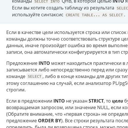
команды
QHB, в которой целью
INTO
я
SELECT INTO
Если вы хотите создать таблицу из результата
SELE
используйте синтаксис
.
CREATE TABLE... AS SELECT
Если в качестве цели используется строка или списо
команды должны точно соответствовать структуре це
данных, иначе произойдет ошибка во время выполне
записи, она автоматически конфигурируется в тип ст
Предложение
INTO
может находиться практически в
записывается либо непосредственно перед или сразу
команде
, либо в конце команды для других т
SELECT
этому соглашению на случай, если анализатор PL/pgS
строгим.
Если в предложении
INTO
не указан
STRICT
, то
цели
б
возвращаемая запросом, или значение NULL, если ко
(Обратите внимание, что «первая строка» не определ
предложение
ORDER BY
). Все строки результата пос
определить, была ли возвращена строка, можно пр