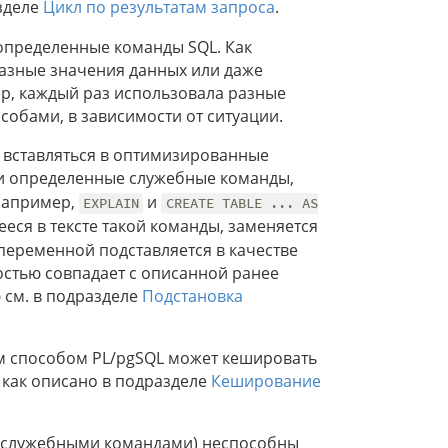
азделе
Цикл по результатам запроса
.
определенные команды SQL. Как
разные значения данных или даже
р, каждый раз использовала разные
собами, в зависимости от ситуации.
 вставляться в оптимизированные
и определенные служебные команды,
например,
и
EXPLAIN
CREATE TABLE ... AS
еся в тексте такой команды, заменяется
переменной подставляется в качестве
остью совпадает с описанной ранее
см. в подразделе
Подстановка
 способом PL/pgSQL может кешировать
 как описано в подразделе
Кеширование
 служебными командами) неспособны