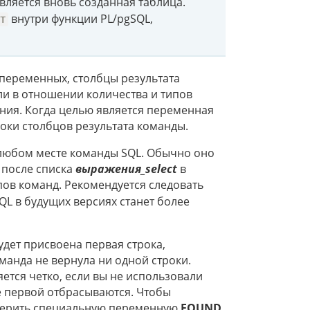
вляется вновь созданная таблица.
внутри функции PL/pgSQL,
CT
к переменных, столбцы результата
ли в отношении количества и типов
ния. Когда целью является переменная
роки столбцов результата команды.
 любом месте команды SQL. Обычно оно
 после списка
выражения_select
в
ипов команд. Рекомендуется следовать
QL в будущих версиях станет более
удет присвоена первая строка,
манда не вернула ни одной строки.
яется четко, если вы не использовали
ле первой отбрасываются. Чтобы
оверить специальную переменную
FOUND