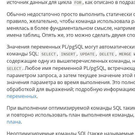
источник данных для цикла
, как описано в подр
FOR
Обычно недостаточно просто выполнить статически 
правило, желательно, чтобы команда использовала 
менялась в более фундаментальном смысле, наприме
имена таблиц. Опять же, это можно сделать двумя спо
Значения переменных PL/pgSQL могут автоматически
команды SQL:
,
,
,
,
SELECT
INSERT
UPDATE
DELETE
MERGE
содержащие одну из вышеперечисленных команды, 
. Любое имя переменной PL/pgSQL, встречающе
SELECT
параметром запроса, а затем текущее значение этой 
значения параметра во время выполнения. Это полн
обработкой для выражений; подробную информацию 
переменных
.
При выполнении оптимизируемой команды SQL таким
и повторно использовать план выполнения команды,
плана
.
Неоптимизируемые команды SQL (также называемые