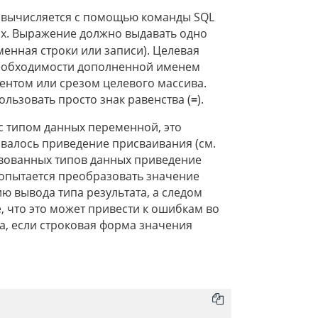
е вычисляется с помощью команды SQL
ых. Выражение должно выдавать одно
менная строки или записи). Целевая
необходимости дополненной именем
ментом или срезом целевого массива.
льзовать просто знак равенства (
=
).
 с типом данных переменной, это
овалось приведение присваивания (см.
ствованных типов данных приведение
попытается преобразовать значение
ию вывода типа результата, а следом
 что это может привести к ошибкам во
, если строковая форма значения