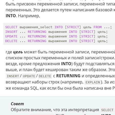
быть присвоен переменной записи, переменной типа 
переменных. Это делается путем написания базовой
INTO
. Например,
SELECT
 выражения_select 
INTO
 [
STRICT
] цель 
FROM
INSERT
 ... 
RETURNING
 выражения 
INTO
 [
STRICT
UPDATE
 ... 
RETURNING
 выражения 
INTO
 [
STRICT
DELETE
 ... 
RETURNING
 выражения 
INTO
 [
STRICT
где
цель
может быть переменной записи, переменно
списком простых переменных и полей записи/строки. 
везде, кроме предложения
INTO
) будут подставлятьс
выше, и план будет кеширован таким же образом. Эт
/
/
с
RETURNING
и определенных
INSERT
UPDATE
DELETE
возвращают наборы строк (например,
). За 
EXPLAIN
же команда SQL, как если бы она была написана вне P
Совет
Обратите внимание, что эта интерпретация
SELECT