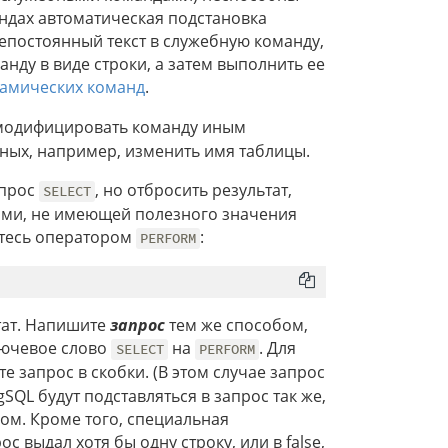
ндах автоматическая подстановка
епостоянный текст в служебную команду,
нду в виде строки, а затем выполнить ее
амических команд
.
е модифицировать команду иным
ных, например, изменить имя таблицы.
апрос
, но отбросить результат,
SELECT
ами, не имеющей полезного значения
уйтесь оператором
:
PERFORM
тат. Напишите
запрос
тем же способом,
лючевое слово
на
. Для
SELECT
PERFORM
те запрос в скобки. (В этом случае запрос
SQL будут подставляться в запрос так же,
ом. Кроме того, специальная
ос выдал хотя бы одну строку, или в false,