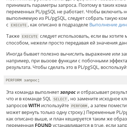
принимать параметры запроса. Поэтому в таких кома
переменных PL/pgSQL не работает. Чтобы включить н
выполняемую из PL/pgSQL, следует собрать такую кома
с
, как описано в подразделе
Выполнение дин
EXECUTE
Также
следует использовать, если вы хотит
EXECUTE
способом, нежели просто передавая ей значения дан
Иногда бывает полезно вычислить выражение или з
например, при вызове функции с побочными эффект
результата. Чтобы сделать это в PL/pgSQL, воспольз
Эта команда выполняет
запрос
и отбрасывает резуль
что и в команде SQL
, но замените исходное к
SELECT
запросов
WITH
используйте
, а затем помести
PERFORM
может вернуть только одну строку.) Переменные PL/pg
как описано выше, и план кешируется таким же образ
переменная
FOUND
устанавливается в true, если запр