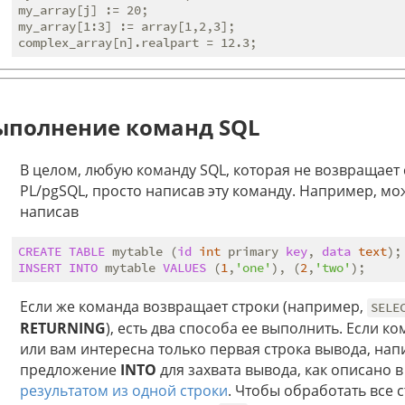
my_array[j] := 20;

my_array[1:3] := array[1,2,3];

ыполнение команд SQL
В целом, любую команду SQL, которая не возвращает
PL/pgSQL, просто написав эту команду. Например, мо
написав
CREATE
TABLE
 mytable (
id
int
 primary 
key
, 
data
text
INSERT
INTO
 mytable 
VALUES
 (
1
,
'one'
), (
2
,
'two'
Если же команда возвращает строки (например,
SELE
RETURNING
), есть два способа ее выполнить. Если 
или вам интересна только первая строка вывода, нап
предложение
INTO
для захвата вывода, как описано 
результатом из одной строки
. Чтобы обработать все 