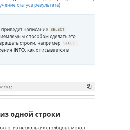
учение статуса результата
).
у приведет написание
SELECT
риемлемым способом сделать это
звращать строки, например
,
SELECT
ожения
INTO
, как описывается в
из одной строки
жно, из нескольких столбцов), может