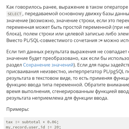
Как говорилось ранее, выражение в таком оператор
, передаваемой основному движку базы данн
SELECT
значение (возможно, значение строки, если это пере
переменная может быть простой переменной (при 
блока), полем строки или целевой записью либо эле
Вместо PL/SQL-совместимого сочетания
:=
можно испо
Если тип данных результата выражения не совпадает
значение будет преобразовано, как если бы использ
раздел
Сохранение значений
). Если для пары задей
присваивания неизвестно, интерпретатор PL/pgSQL 
результата в текстовом виде, то есть применяя функц
функцию ввода типа переменной. Обратите внимание,
время выполнения, сгенерированным функцией ввода
результата неприемлема для функции ввода.
Примеры:
tax := subtotal * 0.06;

my_record.user_id := 20;
