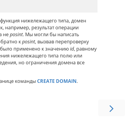
 функция нижележащего типа, домен
к, например, результат операции
 а не
posint
. Мы могли бы написать
обратно к
posint
, вызвав перепроверку
е было применено к значению
id
, равному
чения нижележащего типа полю или
едения, но ограничения домена все
ранице команды
CREATE DOMAIN
.