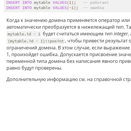
INSERT
INTO
 mytable 
VALUES
(
1
);   
-- работает
INSERT
INTO
 mytable 
VALUES
(
-1
);  
-- ошибка
Когда к значению домена применяется оператор или
автоматически преобразуется в нижележащий тип. Та
будет считаться имеющим тип
integer
,
mytable.id - 1
, чтобы привести результат 
(mytable.id - 1)::posint
ограничений домена. В этом случае, если выражени
1, произойдет ошибка. Допускается присвоение зна
переменной типа домена без написания явного прив
равно будут проверены.
Дополнительную информацию см. на справочной ст