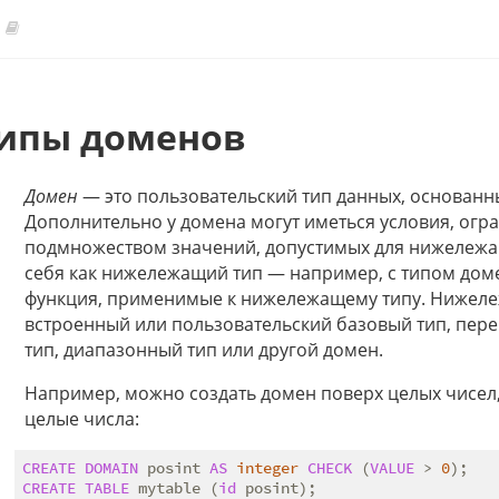
ипы доменов
Домен
— это пользовательский тип данных, основанн
Дополнительно у домена могут иметься условия, ог
подмножеством значений, допустимых для нижележащ
себя как нижележащий тип — например, с типом дом
функция, применимые к нижележащему типу. Нижел
встроенный или пользовательский базовый тип, пере
тип, диапазонный тип или другой домен.
Например, можно создать домен поверх целых чисе
целые числа:
CREATE
DOMAIN
 posint 
AS
integer
CHECK
 (
VALUE
 > 
0
CREATE
TABLE
 mytable (
id