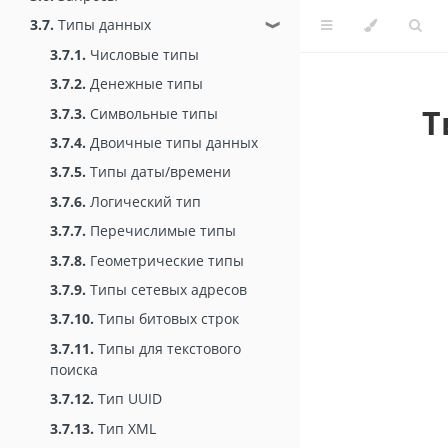
3.7.
Типы данных
❱
3.7.1.
Числовые типы
3.7.2.
Денежные типы
Т
3.7.3.
Символьные типы
3.7.4.
Двоичные типы данных
3.7.5.
Типы даты/времени
3.7.6.
Логический тип
3.7.7.
Перечислимые типы
3.7.8.
Геометрические типы
3.7.9.
Типы сетевых адресов
3.7.10.
Типы битовых строк
3.7.11.
Типы для текстового
поиска
3.7.12.
Тип UUID
3.7.13.
Тип XML