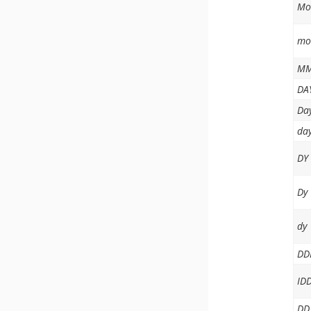
Mo
mo
M
DA
Da
da
DY
Dy
dy
DD
ID
DD