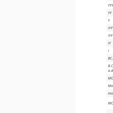
YY
YY
Y
IYY
IYY
IY
I
BC
B.C
a.d
MO
Mo
mo
M