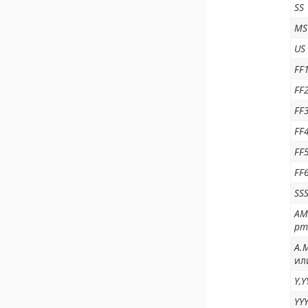
SS
MS
US
FF
FF
FF
FF
FF
FF
SS
AM
pm
A.
ил
Y,Y
YY