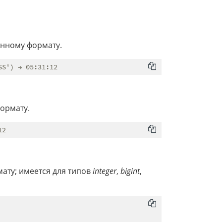
анному формату.
формату.
ату; имеется для типов
integer
,
bigint
,