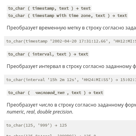
to_char ( timestamp, text ) → text
to_char ( timestamp with time zone, text ) → text
Преобразует временную метку в строку согласно зад
to_char ( interval, text ) → text
Преобразует интервал в строку согласно заданному 
to_char (
числовой_тип
, text ) → text
Преобразует число в строку согласно заданному форм
numeric
,
real
,
double precision
.
to_char(125, '999') → 125

to_char(125.8::real, '999D9') → 125.8
