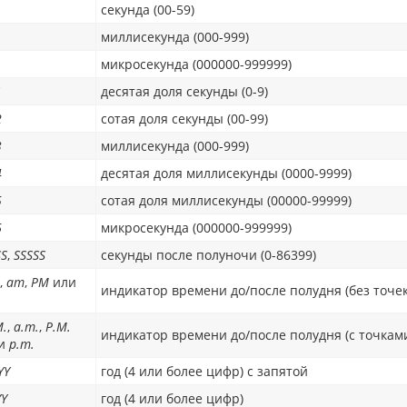
секунда (00-59)
миллисекунда (000-999)
микросекунда (000000-999999)
1
десятая доля секунды (0-9)
2
сотая доля секунды (00-99)
3
миллисекунда (000-999)
4
десятая доля миллисекунды (0000-9999)
5
сотая доля миллисекунды (00000-99999)
6
микросекунда (000000-999999)
SS
,
SSSSS
секунды после полуночи (0-86399)
,
am
,
PM
или
индикатор времени до/после полудня (без точек
M.
,
a.m.
,
P.M.
индикатор времени до/после полудня (с точкам
и
p.m.
YY
год (4 или более цифр) с запятой
YY
год (4 или более цифр)