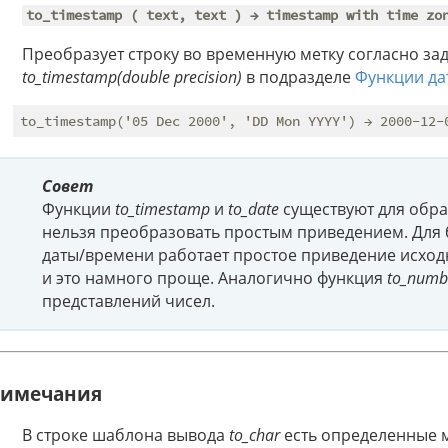
to_timestamp ( text, text ) → timestamp with time zo
Преобразует строку во временную метку согласно за
to_timestamp(double precision)
в подразделе
Функции да
Совет
Функции
to_timestamp
и
to_date
существуют для обра
нельзя преобразовать простым приведением. Для
даты/времени работает простое приведение исходн
и это намного проще. Аналогично функция
to_numb
представлений чисел.
имечания
В строке шаблона вывода
to_char
есть определенные м