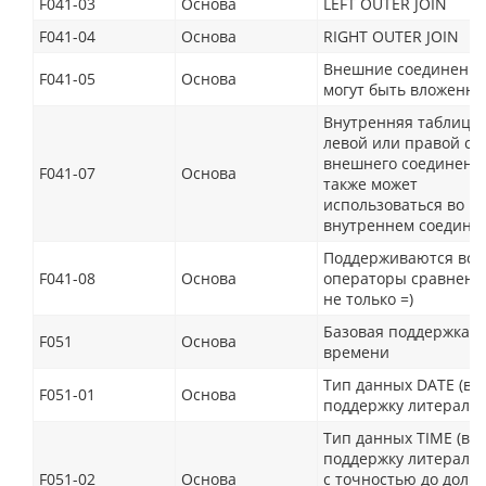
F041-03
Основа
LEFT OUTER JOIN
F041-04
Основа
RIGHT OUTER JOIN
Внешние соединени
F041-05
Основа
могут быть вложенн
Внутренняя таблица 
левой или правой ст
внешнего соединени
F041-07
Основа
также может
использоваться во
внутреннем соедине
Поддерживаются все
F041-08
Основа
операторы сравнения
не только =)
Базовая поддержка д
F051
Основа
времени
Тип данных DATE (вк
F051-01
Основа
поддержку литерала 
Тип данных TIME (вк
поддержку литерала 
F051-02
Основа
с точностью до доли