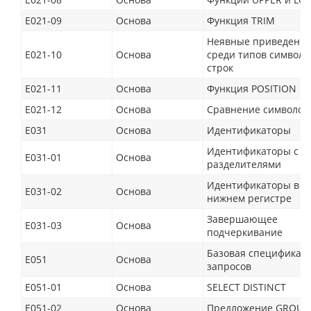
E021-09
Основа
Функция TRIM
Неявные приведени
E021-10
Основа
среди типов символ
строк
E021-11
Основа
Функция POSITION
E021-12
Основа
Сравнение символов
E031
Основа
Идентификаторы
Идентификаторы с
E031-01
Основа
разделителями
Идентификаторы в
E031-02
Основа
нижнем регистре
Завершающее
E031-03
Основа
подчеркивание
Базовая спецификац
E051
Основа
запросов
E051-01
Основа
SELECT DISTINCT
E051-02
Основа
Предложение GROUP