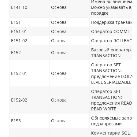
Имена во внешнем к
E141-10
Основа
можно указывать в 
порядке
E151
Основа
Поддержка транзакц
E151-01
Основа
Оператор COMMIT
E151-02
Основа
Оператор ROLLBACK
Базовый оператор S
E152
Основа
TRANSACTION
Оператор SET
TRANSACTION:
E152-01
Основа
предложение ISOLAT
LEVEL SERIALIZABLE
Оператор SET
TRANSACTION:
E152-02
Основа
предложения READ O
READ WRITE
Обновляемые запрос
E153
Основа
подзапросами
Комментарии SQL,