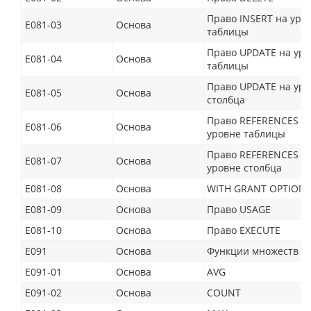
Право INSERT на уро
E081-03
Основа
таблицы
Право UPDATE на ур
E081-04
Основа
таблицы
Право UPDATE на ур
E081-05
Основа
столбца
Право REFERENCES н
E081-06
Основа
уровне таблицы
Право REFERENCES н
E081-07
Основа
уровне столбца
E081-08
Основа
WITH GRANT OPTION
E081-09
Основа
Право USAGE
E081-10
Основа
Право EXECUTE
E091
Основа
Функции множеств
E091-01
Основа
AVG
E091-02
Основа
COUNT