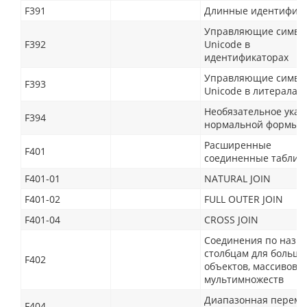
F391
Длинные идентифик
Управляющие симво
F392
Unicode в
идентификаторах
Управляющие симво
F393
Unicode в литералах
Необязательное указ
F394
нормальной формы
Расширенные
F401
соединенные таблиц
F401-01
NATURAL JOIN
F401-02
FULL OUTER JOIN
F401-04
CROSS JOIN
Соединения по назв
столбцам для больши
F402
объектов, массивов и
мультимножеств
Диапазонная переме
F404