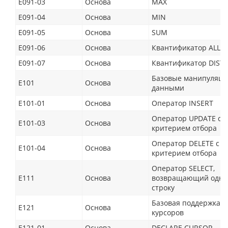
E091-03
Основа
MAX
E091-04
Основа
MIN
E091-05
Основа
SUM
E091-06
Основа
Квантификатор ALL
E091-07
Основа
Квантификатор DIST
Базовые манипуляци
E101
Основа
данными
E101-01
Основа
Оператор INSERT
Оператор UPDATE с
E101-03
Основа
критерием отбора
Оператор DELETE с
E101-04
Основа
критерием отбора
Оператор SELECT,
E111
Основа
возвращающий одну
строку
Базовая поддержка
E121
Основа
курсоров
E121-01
Основа
DECLARE CURSOR