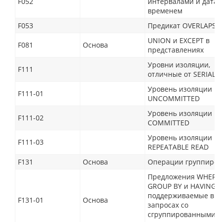
F052
интервалами и датам
временем
F053
Предикат OVERLAPS
UNION и EXCEPT в
F081
Основа
представлениях
Уровни изоляции,
F111
отличные от SERIALI
Уровень изоляции R
F111-01
UNCOMMITTED
Уровень изоляции R
F111-02
COMMITTED
Уровень изоляции
F111-03
REPEATABLE READ
F131
Основа
Операции группиров
Предложения WHERE,
GROUP BY и HAVING,
поддерживаемые в
F131-01
Основа
запросах со
сгруппированными