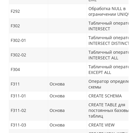
Обработка NULL в
F292
ограничении UNIQU
Табличный оператор
F302
INTERSECT
Табличный оператор
F302-01
INTERSECT DISTINCT
Табличный оператор
F302-02
INTERSECT ALL
Табличный оператор
F304
EXCEPT ALL
Оператор определен
F311
Основа
схемы
F311-01
Основа
CREATE SCHEMA
CREATE TABLE для
F311-02
Основа
постоянных базовых
таблиц
F311-03
Основа
CREATE VIEW