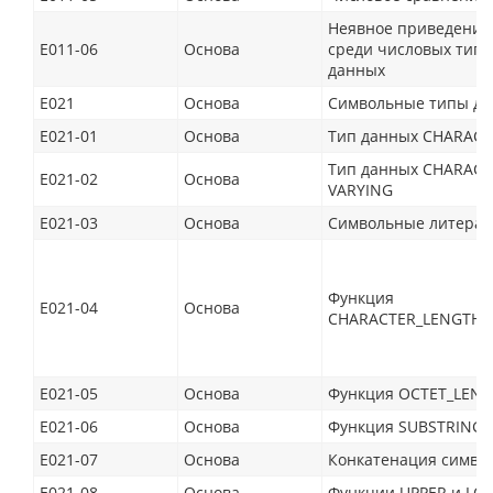
Неявное приведение
E011-06
Основа
среди числовых типо
данных
E021
Основа
Символьные типы д
E021-01
Основа
Тип данных CHARACT
Тип данных CHARACT
E021-02
Основа
VARYING
E021-03
Основа
Символьные литера
Функция
E021-04
Основа
CHARACTER_LENGTH
E021-05
Основа
Функция OCTET_LEN
E021-06
Основа
Функция SUBSTRING
E021-07
Основа
Конкатенация симво
E021-08
Основа
Функции UPPER и LO