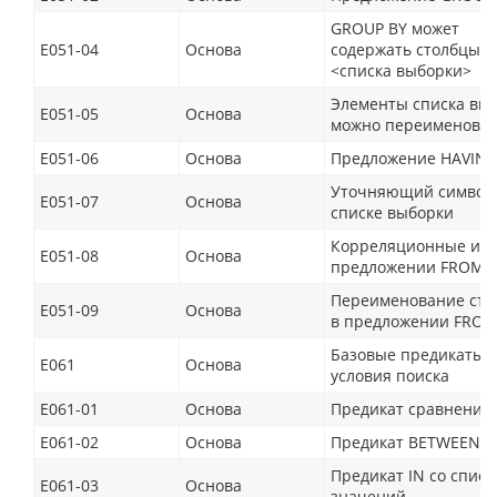
GROUP BY может
E051-04
Основа
содержать столбцы н
<списка выборки>
Элементы списка вы
E051-05
Основа
можно переименовы
E051-06
Основа
Предложение HAVIN
Уточняющий символ 
E051-07
Основа
списке выборки
Корреляционные име
E051-08
Основа
предложении FROM
Переименование сто
E051-09
Основа
в предложении FRO
Базовые предикаты 
E061
Основа
условия поиска
E061-01
Основа
Предикат сравнения
E061-02
Основа
Предикат BETWEEN
Предикат IN со списк
E061-03
Основа
значений