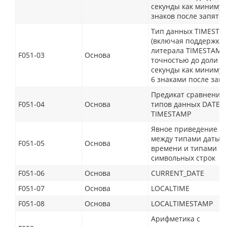
секунды как минимум
знаков после запято
Тип данных TIMESTA
(включая поддержку
литерала TIMESTAMP)
F051-03
Основа
точностью до доли
секунды как минимум 
6 знаками после зап
Предикат сравнения 
F051-04
Основа
типов данных DATE, 
TIMESTAMP
Явное приведение (C
между типами даты/
F051-05
Основа
времени и типами
символьных строк
F051-06
Основа
CURRENT_DATE
F051-07
Основа
LOCALTIME
F051-08
Основа
LOCALTIMESTAMP
Арифметика с