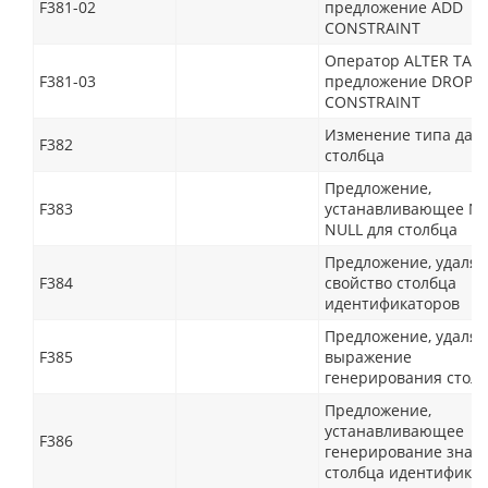
F381-02
предложение ADD
CONSTRAINT
Оператор ALTER TABL
F381-03
предложение DROP
CONSTRAINT
Изменение типа дан
F382
столбца
Предложение,
F383
устанавливающее N
NULL для столбца
Предложение, удаля
F384
свойство столбца
идентификаторов
Предложение, удаля
F385
выражение
генерирования стол
Предложение,
устанавливающее
F386
генерирование знач
столбца идентифика