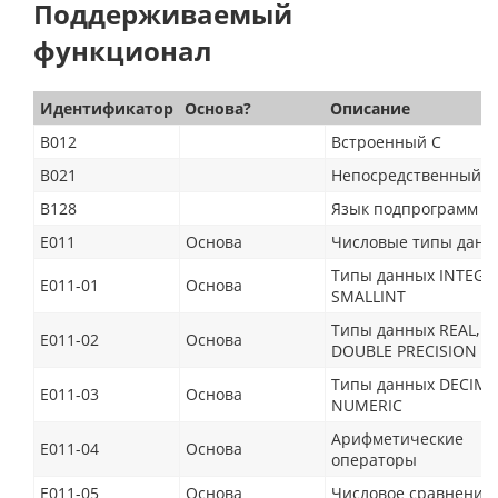
Поддерживаемый
функционал
Идентификатор
Основа?
Описание
B012
Встроенный C
B021
Непосредственный S
B128
Язык подпрограмм S
E011
Основа
Числовые типы данн
Типы данных INTEGE
E011-01
Основа
SMALLINT
Типы данных REAL,
E011-02
Основа
DOUBLE PRECISION и
Типы данных DECIMA
E011-03
Основа
NUMERIC
Арифметические
E011-04
Основа
операторы
E011-05
Основа
Числовое сравнение