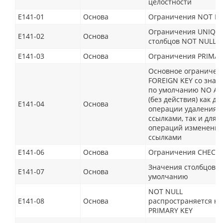
целостности
E141-01
Основа
Ограничения NOT N
Ограничения UNIQU
E141-02
Основа
столбцов NOT NULL
E141-03
Основа
Ограничения PRIMAR
Основное ограничен
FOREIGN KEY со знач
по умолчанию NO AC
(без действия) как дл
E141-04
Основа
операции удаления с
ссылками, так и для
операций изменения
ссылками
E141-06
Основа
Ограничения CHECK
Значения столбцов п
E141-07
Основа
умолчанию
NOT NULL
E141-08
Основа
распространяется на
PRIMARY KEY