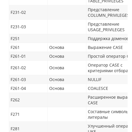
TABLE_PRIVILEGES
Представление
F231-02
COLUMN_PRIVILEGES
Представление
F231-03
USAGE_PRIVILEGES
F251
Поддержка доменов
F261
Основа
Выражение CASE
F261-01
Основа
Простой оператор C
Оператор CASE с
F261-02
Основа
критериями отбора
F261-03
Основа
NULLIF
F261-04
Основа
COALESCE
Расширенное выраж
F262
CASE
Составные символьн
F271
литералы
Улучшенный операт
F281
LIKE