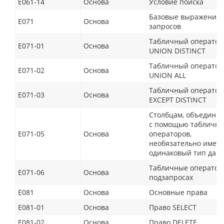
E061-14
Основа
Условие поиска
Базовые выражения
E071
Основа
запросов
Табличный оператор
E071-01
Основа
UNION DISTINCT
Табличный оператор
E071-02
Основа
UNION ALL
Табличный оператор
E071-03
Основа
EXCEPT DISTINCT
Столбцам, объедине
с помощью табличн
E071-05
Основа
операторов,
необязательно иметь
одинаковый тип дан
Табличные оператор
E071-06
Основа
подзапросах
E081
Основа
Основные права
E081-01
Основа
Право SELECT
E081-02
Основа
Право DELETE