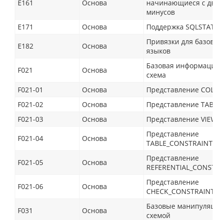
E161
Основа
начинающиеся с дву
минусов
E171
Основа
Поддержка SQLSTATE
Привязки для базовы
E182
Основа
языков
Базовая информацио
F021
Основа
схема
F021-01
Основа
Представление COL
F021-02
Основа
Представление TABL
F021-03
Основа
Представление VIEW
Представление
F021-04
Основа
TABLE_CONSTRAINTS
Представление
F021-05
Основа
REFERENTIAL_CONSTR
Представление
F021-06
Основа
CHECK_CONSTRAINTS
Базовые манипуляци
F031
Основа
схемой