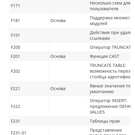
Несколько схем для о
F171
пользователя
Поддержка множеств
F181
Основа
модулей
Действия при удален
F191
ссылками
F200
Оператор TRUNCATE 
F201
Основа
Функция CAST
TRUNCATE TABLE:
F202
возможность перезап
столбца идентифика
Явные значения по
F221
Основа
умолчанию
Оператор INSERT:
F222
предложение DEFAUL
VALUES
F231
Таблицы прав
Представление
F231-01