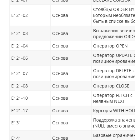
Столбцы ORDER BY,
E121-02
Основа
которым необязател
быть в списке выбор
Выражения значений
E121-03
Основа
предложении ORDER
E121-04
Основа
Оператор OPEN
Оператор UPDATE с
E121-06
Основа
позиционированием
Оператор DELETE с
E121-07
Основа
позиционированием
E121-08
Основа
Оператор CLOSE
Оператор FETCH с
E121-10
Основа
неявным NEXT
E121-17
Основа
Курсоры WITH HOLD
Поддержка значения
E131
Основа
(NULL вместо значен
Базовые ограничени
E141
Основа