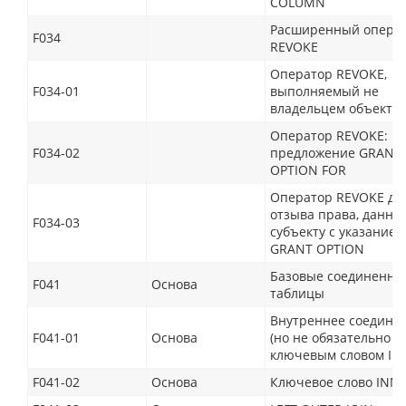
COLUMN
Расширенный опера
F034
REVOKE
Оператор REVOKE,
F034-01
выполняемый не
владельцем объекта
Оператор REVOKE:
F034-02
предложение GRANT
OPTION FOR
Оператор REVOKE дл
отзыва права, данно
F034-03
субъекту с указание
GRANT OPTION
Базовые соединенны
F041
Основа
таблицы
Внутреннее соедине
F041-01
Основа
(но не обязательно с
ключевым словом IN
F041-02
Основа
Ключевое слово INN