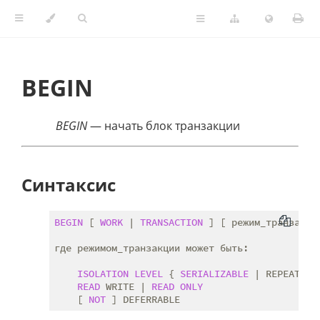
BEGIN
BEGIN
— начать блок транзакции
Синтаксис
BEGIN
 [ 
WORK
 | 
TRANSACTION
 ] [ режим_транзакции
где режимом_транзакции может быть:

ISOLATION
LEVEL
 { 
SERIALIZABLE
 | REPEATABL
READ
 WRITE | 
READ
ONLY
    [ 
NOT