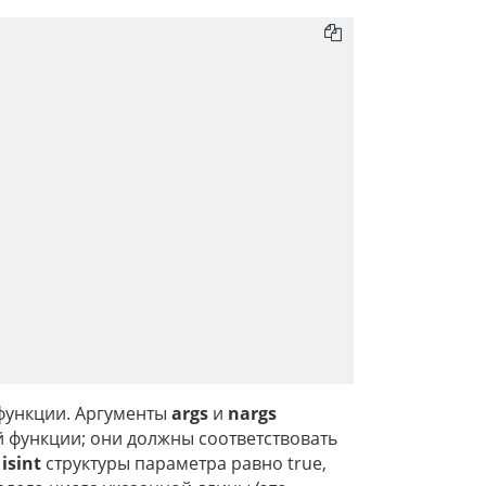
функции. Аргументы
args
и
nargs
 функции; они должны соответствовать
е
isint
структуры параметра равно true,