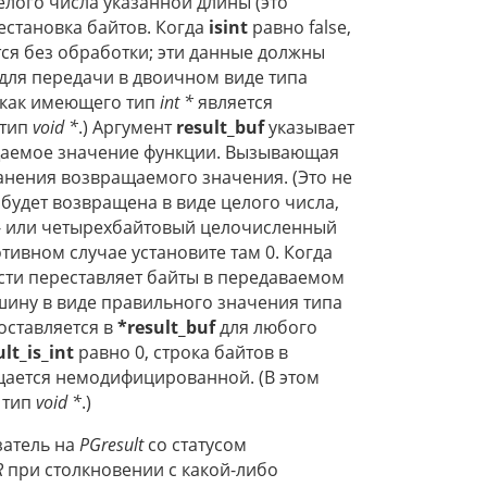
елого числа указанной длины (это
естановка байтов. Когда
isint
равно false,
ся без обработки; эти данные должны
для передачи в двоичном виде типа
как имеющего тип
int *
является
 тип
void *
.) Аргумент
result_buf
указывает
щаемое значение функции. Вызывающая
анения возвращаемого значения. (Это не
 будет возвращена в виде целого числа,
х- или четырехбайтовый целочисленный
тивном случае установите там 0. Когда
сти переставляет байты в передаваемом
шину в виде правильного значения типа
оставляется в
*result_buf
для любого
ult_is_int
равно 0, строка байтов в
щается немодифицированной. (В этом
 тип
void *
.)
затель на
PGresult
со статусом
R
при столкновении с какой-либо