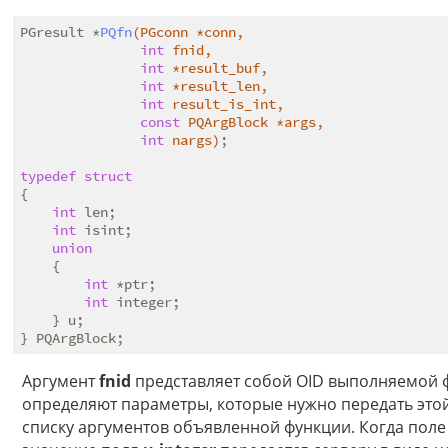
PGresult *
PQfn
(PGconn *conn,

int
 fnid,

int
 *result_buf,

int
 *result_len,

int
 result_is_int,

const
 PQArgBlock *args,

int
 nargs)
;

typedef
struct
{
int
 len;

int
 isint;

union
    {

int
 *ptr;

int
 integer;

    } u;

Аргумент
fnid
представляет собой OID выполняемой 
определяют параметры, которые нужно передать этой
списку аргументов объявленной функции. Когда пол