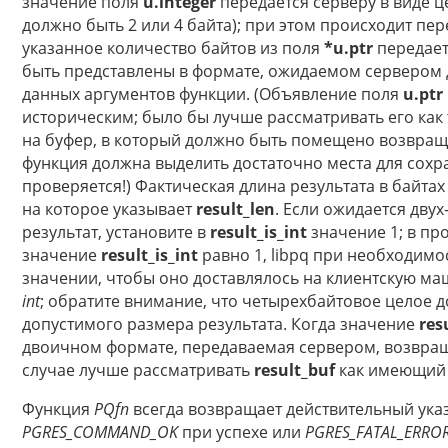
значение поля
u.integer
передается серверу в виде ц
должно быть 2 или 4 байта); при этом происходит пер
указанное количество байтов из поля
*u.ptr
передает
быть представлены в формате, ожидаемом сервером 
данных аргументов функции. (Объявление поля
u.ptr
историческим; было бы лучше рассматривать его как
на буфер, в который должно быть помещено возвра
функция должна выделить достаточно места для сохр
проверяется!) Фактическая длина результата в байтах
на которое указывает
result_len
. Если ожидается дву
результат, установите в
result_is_int
значение 1; в про
значение
result_is_int
равно 1, libpq при необходимо
значении, чтобы оно доставлялось на клиентскую ма
int
; обратите внимание, что четырехбайтовое целое д
допустимого размера результата. Когда значение
res
двоичном формате, передаваемая сервером, возвра
случае лучше рассматривать
result_buf
как имеющий
Функция
PQfn
всегда возвращает действительный ука
PGRES_COMMAND_OK
при успехе или
PGRES_FATAL_ERRO