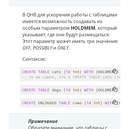
В QHB для ускорения работы с таблицами
имеется возможность создавать их
особым параметром
HOLDMEM
, который
указывает, где они будут размещаться.
Этот параметр может иметь три значения:
OFF
,
POSSIBLY
и
ONLY
.
Синтаксис:
CREATE
TABLE
 cats (
id
int
) 
WITH
 (HOLDMEM = 
OFF
-- то же самое, что и CREATE TABLE cats (id in
CREATE
TABLE
 dogs (
id
int
) 
WITH
CREATE
 UNLOGGED 
TABLE
 cows (
id
int
) 
WITH
 (HOLD
Примечание
Обратите внимание, что таблицы с