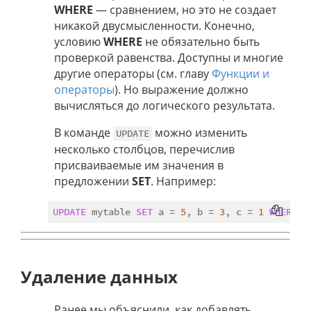
WHERE
— сравнением, но это не создает
никакой двусмысленности. Конечно,
условию
WHERE
не обязательно быть
проверкой равенства. Доступны и многие
другие операторы (см. главу
Функции и
операторы
). Но выражение должно
вычисляться до логического результата.
В команде
можно изменить
UPDATE
несколько столбцов, перечислив
присваиваемые им значения в
предложении
SET
. Например:
UPDATE
 mytable 
SET
 a = 
5
, b = 
3
, c = 
1
WHERE
 a
Удаление данных
Ранее мы объяснили, как добавлять