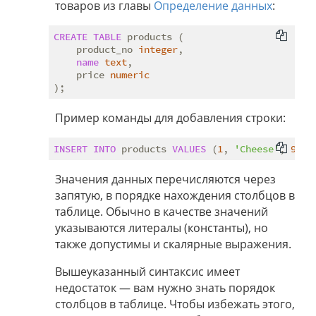
товаров из главы
Определение данных
:
CREATE
TABLE
 products (

    product_no 
integer
,

name
text
,

    price 
numeric
Пример команды для добавления строки:
INSERT
INTO
 products 
VALUES
 (
1
, 
'Cheese'
, 
9.99
Значения данных перечисляются через
запятую, в порядке нахождения столбцов в
таблице. Обычно в качестве значений
указываются литералы (константы), но
также допустимы и скалярные выражения.
Вышеуказанный синтаксис имеет
недостаток — вам нужно знать порядок
столбцов в таблице. Чтобы избежать этого,