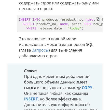
содержать строк или содержать одну или
несколько строк):
INSERT
INTO
 products (product_no, 
name
, price)

SELECT
 product_no, 
name
, price 
FROM
 new_produ
WHERE
 release_date = 
'today'
Это позволяет в полной мере
использовать механизм запросов SQL
(глава
Запросы
) для вычисления
добавляемых строк.
Совет
При одномоментном добавлении
большого объема данных имеет
смысл использовать команду
COPY
.
Она не такая гибкая, как команда
INSERT
, но более эффективна.
Дополнительную информацию об