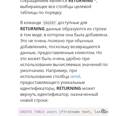
сокращением является
RETURNING *
,
выбирающее все столбцы целевой
таблицы по порядку.
В команде
доступные для
INSERT
RETURNING
данные образуются из строки
в том виде, в котором она была добавлена.
Это не очень полезно при обычных
добавлениях, поскольку возвращаются
данные, предоставленные клиентом. Но
это может быть очень удобно при
использовании вычисляемых значений по
умолчанию. Например, при
использовании столбца
serial
,
предоставляющего уникальные
идентификаторы,
RETURNING
может
вернуть идентификатор, назначенный
новой строке:
CREATE
TABLE
users
 (firstname 
text
, lastname 
t