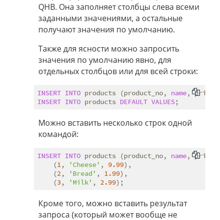
QHB. Она заполняет столбцы слева всеми
заданными значениями, а остальные
получают значения по умолчанию.
Также для ясности можно запросить
значения по умолчанию явно, для
отдельных столбцов или для всей строки:
INSERT
INTO
 products (product_no, 
name
, price)
INSERT
INTO
 products 
DEFAULT
VALUES
Можно вставить несколько строк одной
командой:
INSERT
INTO
 products (product_no, 
name
, price)
    (
1
, 
'Cheese'
, 
9.99
),

    (
2
, 
'Bread'
, 
1.99
),

    (
3
, 
'Milk'
, 
2.99
Кроме того, можно вставить результат
запроса (который может вообще не