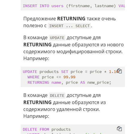
INSERT
INTO
users
 (firstname, lastname) 
VALUES
Предложение
RETURNING
также очень
полезно с
.
INSERT ... SELECT
В команде
доступные для
UPDATE
RETURNING
данные образуются из нового
содержимого модифицированной строки.
Например:
UPDATE
 products 
SET
 price = price * 
1.10
WHERE
 price <= 
99.99
RETURNING
name
, price 
AS
В команде
доступные для
DELETE
RETURNING
данные образуются из
содержимого удаленной строки.
Например:
DELETE
FROM
 products
