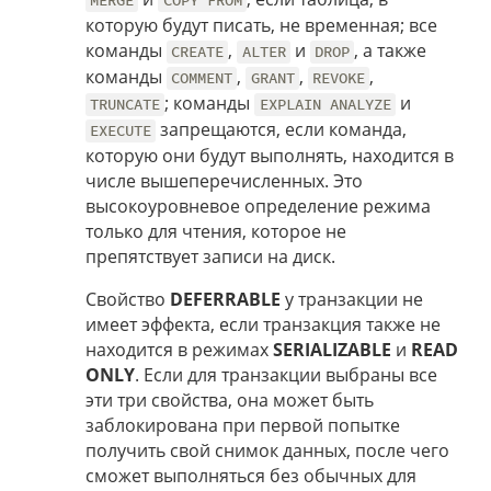
MERGE
COPY FROM
которую будут писать, не временная; все
команды
,
и
, а также
CREATE
ALTER
DROP
команды
,
,
,
COMMENT
GRANT
REVOKE
; команды
и
TRUNCATE
EXPLAIN ANALYZE
запрещаются, если команда,
EXECUTE
которую они будут выполнять, находится в
числе вышеперечисленных. Это
высокоуровневое определение режима
только для чтения, которое не
препятствует записи на диск.
Свойство
DEFERRABLE
у транзакции не
имеет эффекта, если транзакция также не
находится в режимах
SERIALIZABLE
и
READ
ONLY
. Если для транзакции выбраны все
эти три свойства, она может быть
заблокирована при первой попытке
получить свой снимок данных, после чего
сможет выполняться без обычных для