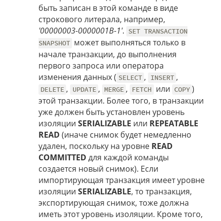
быть записан в этой команде в виде
строкового литерала, например,
'00000003-0000001B-1'
.
SET TRANSACTION
может выполняться только в
SNAPSHOT
начале транзакции, до выполнения
первого запроса или оператора
изменения данных (
,
,
SELECT
INSERT
,
,
,
или
)
DELETE
UPDATE
MERGE
FETCH
COPY
этой транзакции. Более того, в транзакции
уже должен быть установлен уровень
изоляции
SERIALIZABLE
или
REPEATABLE
READ
(иначе снимок будет немедленно
удален, поскольку на уровне
READ
COMMITTED
для каждой команды
создается новый снимок). Если
импортирующая транзакция имеет уровне
изоляции
SERIALIZABLE
, то транзакция,
экспортирующая снимок, тоже должна
иметь этот уровень изоляции. Кроме того,