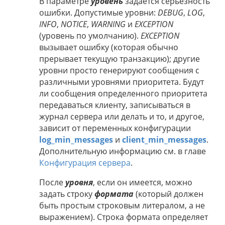
В параметре
уровень
задается серьезность
ошибки. Допустимые уровни:
DEBUG
,
LOG
,
INFO
,
NOTICE
,
WARNING
и
EXCEPTION
(уровень по умолчанию).
EXCEPTION
вызывает ошибку (которая обычно
прерывает текущую транзакцию); другие
уровни просто генерируют сообщения с
различными уровнями приоритета. Будут
ли сообщения определенного приоритета
передаваться клиенту, записываться в
журнал сервера или делать и то, и другое,
зависит от переменных конфигурации
log_min_messages
и
client_min_messages
.
Дополнительную информацию см. в главе
Конфигурация сервера
.
После
уровня
, если он имеется, можно
задать строку
формата
(который должен
быть простым строковым литералом, а не
выражением). Строка формата определяет