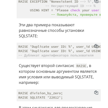
RAISE EXCEPTION 'Nonexistent ID 
--> %', user_i
-- Несуществующий ID --> %
      USING HINT = 'Please 
check
 your 
user
ID
';
Эти два примера показывают
равнозначные способы установки
SQLSTATE:
RAISE 'Duplicate user ID: %', user_id USING ERR
-- Дубликат идентификатора пользователя
Существует второй синтаксис
, в
RAISE
котором основным аргументом является
имя условия или выводимый SQLSTATE,
например:
RAISE division_by_zero;

В этом синтаксисе для предоставления