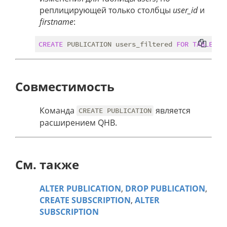
реплицирующей только столбцы
user_id
и
firstname
:
CREATE
 PUBLICATION users_filtered 
FOR
TABLE
us
Совместимость
Команда
является
CREATE PUBLICATION
расширением QHB.
См. также
ALTER PUBLICATION
,
DROP PUBLICATION
,
CREATE SUBSCRIPTION
,
ALTER
SUBSCRIPTION