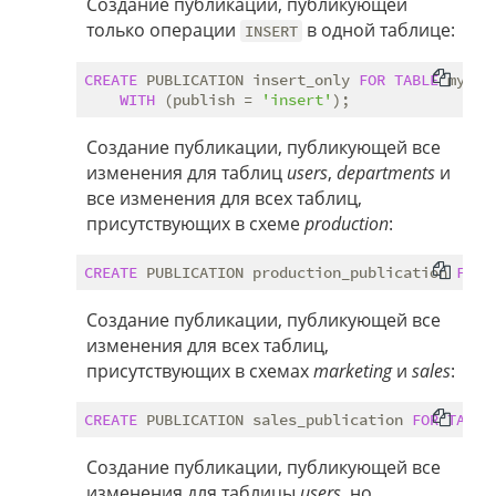
Создание публикации, публикующей
только операции
в одной таблице:
INSERT
CREATE
 PUBLICATION insert_only 
FOR
TABLE
 mydata
WITH
 (publish = 
'insert'
Создание публикации, публикующей все
изменения для таблиц
users
,
departments
и
все изменения для всех таблиц,
присутствующих в схеме
production
:
CREATE
 PUBLICATION production_publication 
FOR
Создание публикации, публикующей все
изменения для всех таблиц,
присутствующих в схемах
marketing
и
sales
:
CREATE
 PUBLICATION sales_publication 
FOR
TABLE
Создание публикации, публикующей все
изменения для таблицы
users
, но