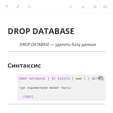
DROP DATABASE
DROP DATABASE
— удалить базу данных
Синтаксис
DROP
DATABASE
 [ 
IF
EXISTS
 ] имя [ [ 
WITH
 ] ( п
где параметром может быть:

FORCE