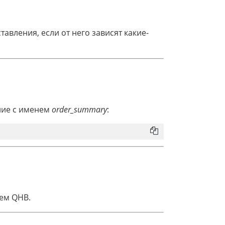
авления, если от него зависят какие-
ние с именем
order_summary
:
ем QHB.