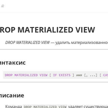
ROP MATERIALIZED VIEW
DROP MATERIALIZED VIEW
— удалить материализованно
интаксис
DROP
MATERIALIZED
VIEW
 [ 
IF
EXISTS
 ] имя [, ...] [ 
CA
писание
Команда
удаляет существующ
DROP MATERIALIZED VIEW