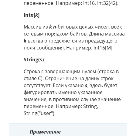
переменное. Например: Int16, Int32(42).
Int
n
[
k
]
Массив из
k n
-битовых целых чисел, все с
сетевым порядком байтов. Длина массива
k
всегда определяется из предыдущего
поля сообщения. Например: Int16[M].
String(
s
)
Строка с завершающим нулем (строка в
стиле C). Ограничение на длину строк
отсутствует. Если указано
s
, здесь будет
фигурировать именно указанное
значение, в противном случае значение
переменное. Например: String,
String("user").
Примечание