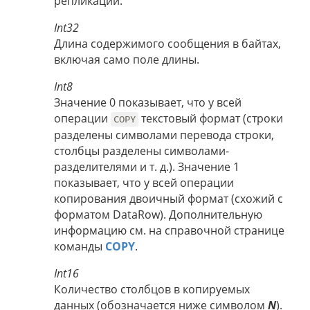
репликации.
Int32
Длина содержимого сообщения в байтах,
включая само поле длины.
Int8
Значение 0 показывает, что у всей
операции
текстовый формат (строки
COPY
разделены символами перевода строки,
столбцы разделены символами-
разделителями и т. д.). Значение 1
показывает, что у всей операции
копирования двоичный формат (схожий с
форматом DataRow). Дополнительную
информацию см. на справочной странице
команды
COPY
.
Int16
Количество столбцов в копируемых
данных (обозначается ниже символом
N
).