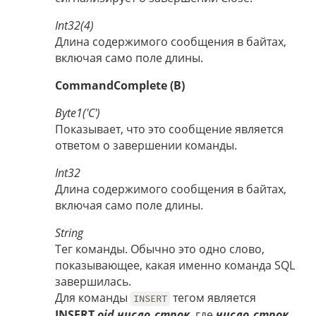
Int32(4)
Длина содержимого сообщения в байтах,
включая само поле длины.
CommandComplete (B)
Byte1('C')
Показывает, что это сообщение является
ответом о завершении команды.
Int32
Длина содержимого сообщения в байтах,
включая само поле длины.
String
Тег команды. Обычно это одно слово,
показывающее, какая именно команда SQL
завершилась.
Для команды
тегом является
INSERT
INSERT
oid число_строк
, где
число_строк