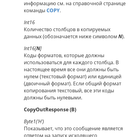
информацию см. на справочной странице
команды
COPY
.
Int16
Количество столбцов в копируемых
данных (обозначается ниже символом
N
).
Int16[
N
]
Коды форматов, которые должны
использоваться для каждого столбца. В
настоящее время все они должны быть
нулем (текстовый формат) или единицей
(двоичный формат). Если общий формат
копирования текстовый, все эти коды
должны быть нулевыми.
CopyOutResponse (B)
Byte1('H')
Показывает, что это сообщение является
ответом на запуск исходящего