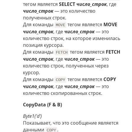
тегом является
SELECT
число_строк
, где
число_строк
— это количество
полученных строк.
Для команды
тегом является
MOVE
MOVE
число_строк
, где
число_строк
— это
количество строк, на которое изменилась
позиция курсора.
Для команды
тегом является
FETCH
FETCH
число_строк
, где
число_строк
— это
количество строк, полученных через
курсор.
Для команды
тегом является
COPY
COPY
число_строк
, где
число_строк
— это
количество скопированных строк.
CopyData (F & B)
Byte1('d')
Показывает, что это сообщение является
данными
.
COPY