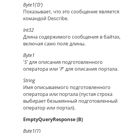
Byte1('D')
Показывает, что это сообщение является
командой Describe.
Int32
Длина содержимого сообщения в байтах,
включая само поле длины.
Byte1
'
S
' для описания подготовленного
оператора или '
P
' для описания портала.
String
Имя описываемого подготовленного
оператора или портала (пустая строка
выбирает безымянный подготовленный
оператор или портал).
EmptyQueryResponse (B)
Byte1('I')