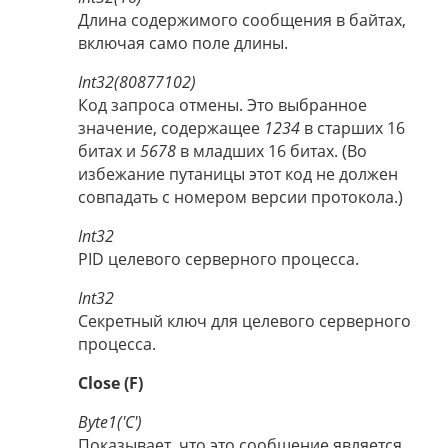
Длина содержимого сообщения в байтах,
включая само поле длины.
Int32(80877102)
Код запроса отмены. Это выбранное
значение, содержащее
1234
в старших 16
битах и
5678
в младших 16 битах. (Во
избежание путаницы этот код не должен
совпадать с номером версии протокола.)
Int32
PID целевого серверного процесса.
Int32
Секретный ключ для целевого серверного
процесса.
Close (F)
Byte1('C')
Показывает, что это сообщение является