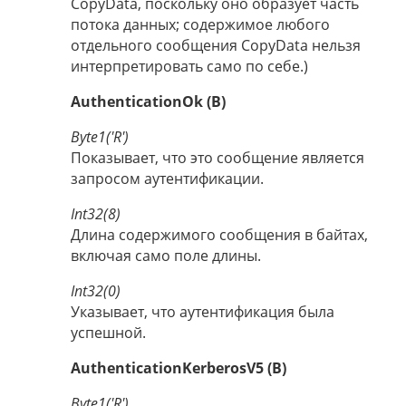
CopyData, поскольку оно образует часть
потока данных; содержимое любого
отдельного сообщения CopyData нельзя
интерпретировать само по себе.)
AuthenticationOk (B)
Byte1('R')
Показывает, что это сообщение является
запросом аутентификации.
Int32(8)
Длина содержимого сообщения в байтах,
включая само поле длины.
Int32(0)
Указывает, что аутентификация была
успешной.
AuthenticationKerberosV5 (B)
Byte1('R')