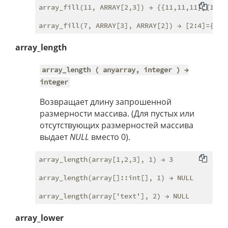
array_fill(11, ARRAY[2,3]) → {{11,11,11},{11,11
array_length
array_length ( anyarray, integer ) →
integer
Возвращает длину запрошенной
размерности массива. (Для пустых или
отсутствующих размерностей массива
выдает
NULL
вместо 0).
array_length(array[1,2,3], 1) → 3

array_length(array[]::int[], 1) → NULL

array_lower