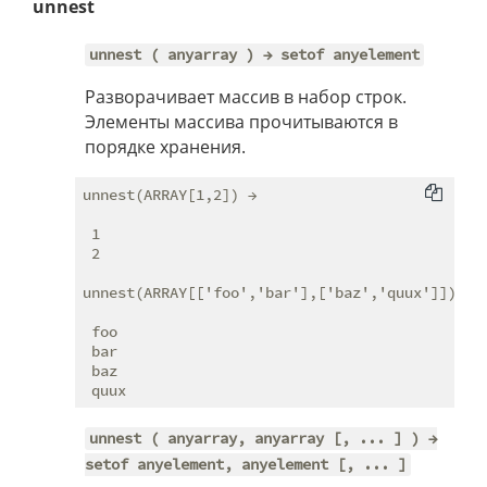
unnest
unnest ( anyarray ) → setof anyelement
Разворачивает массив в набор строк.
Элементы массива прочитываются в
порядке хранения.
unnest(ARRAY[1,2]) →

 1

 2

unnest(ARRAY[['foo','bar'],['baz','quux']]) →

 foo

 bar

 baz

unnest ( anyarray, anyarray [, ... ] ) →
setof anyelement, anyelement [, ... ]