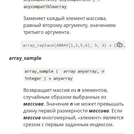
anycompatiblearray
Заменяет каждый элемент массива,
равный второму аргументу, значением
третьего аргумента.
array_sample
array_sample (
array
anyarray,
n
integer ) → anyarray
Возвращает массив из
n
элементов,
случайным образом выбранных из
массива
. Значение
n
не может превышать
длину первой размерности
массива
. Если
массив
многомерный, «элемент» является
срезом с первым заданным индексом.