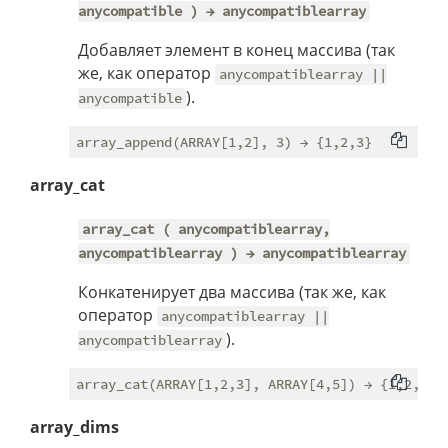
anycompatible ) → anycompatiblearray
Добавляет элемент в конец массива (так
же, как оператор
anycompatiblearray ||
).
anycompatible
array_cat
array_cat ( anycompatiblearray,
anycompatiblearray ) → anycompatiblearray
Конкатенирует два массива (так же, как
оператор
anycompatiblearray ||
).
anycompatiblearray
array_dims