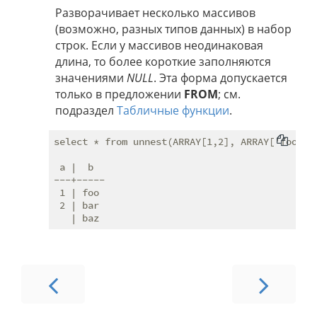
Разворачивает несколько массивов
(возможно, разных типов данных) в набор
строк. Если у массивов неодинаковая
длина, то более короткие заполняются
значениями
NULL
. Эта форма допускается
только в предложении
FROM
; см.
подраздел
Табличные функции
.
select * from unnest(ARRAY[1,2], ARRAY['foo','b
 a |  b

---+-----

 1 | foo

 2 | bar
