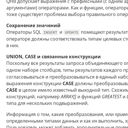
QHB допускает выражения с префиксными (с одним а
аргументами) операторами. Как и функции, оператор
тоже существует проблема выбора правильного опер
Сохранение значений
Операторы SQL
и
помещают результат
INSERT
UPDATE
операторе должны соответствовать типам целевых с
в них.
UNION, CASE и связанные конструкции
Поскольку все результаты запроса объединяющего 
одном наборе столбцов, типы результатов каждого 
согласовываться и преобразовываться в единый наб
выражения конструкции
CASE
должны преобразовыва
CASE
в целом имело известный выходной тип. Схожим
конструкций, например
ARRAY[]
и функций
GREATEST
и
типа для нескольких подвыражений.
Информация о том, какие преобразования, или
приве
определенными типами данных и как их выполнить, хр
Пользователь может добавить дополнительные при