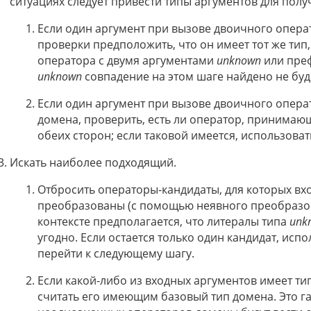
ситуациях следует привести типы аргументов для полу
Если один аргумент при вызове двоичного опера
проверки предположить, что он имеет тот же тип,
оператора с двумя аргументами
unknown
или преф
unknown
совпадение на этом шаге найдено не буд
Если один аргумент при вызове двоичного опера
домена, проверить, есть ли оператор, принимаю
обеих сторон; если таковой имеется, использовать
Искать наиболее подходящий.
Отбросить операторы-кандидаты, для которых вхо
преобразованы (с помощью неявного преобразова
контексте предполагается, что литералы типа
unk
угодно. Если остается только один кандидат, испо
перейти к следующему шагу.
Если какой-либо из входных аргументов имеет ти
считать его имеющим базовый тип домена. Это га