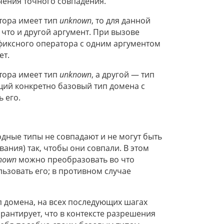
чения точного совпадения.
тора имеет тип
unknown
, то для данной
 что и другой аргумент. При вызове
иксного оператора с одним аргументом
ет.
тора имеет тип
unknown
, а другой — тип
щий конкретно базовый тип домена с
 его.
дные типы не совпадают и не могут быть
ния) так, чтобы они совпали. В этом
nown
можно преобразовать во что
льзовать его; в противном случае
п домена, на всех последующих шагах
рантирует, что в контексте разрешения