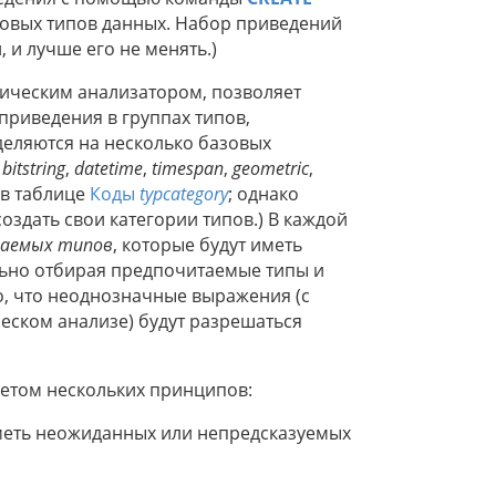
 новых типов данных. Набор приведений
и лучше его не менять.)
сическим анализатором, позволяет
риведения в группах типов,
еляются на несколько базовых
,
bitstring
,
datetime
,
timespan
,
geometric
,
 в таблице
Коды
typcategory
; однако
оздать свои категории типов.) В каждой
аемых типов
, которые будут иметь
ьно отбирая предпочитаемые типы и
о, что неоднозначные выражения (с
ском анализе) будут разрешаться
четом нескольких принципов:
меть неожиданных или непредсказуемых