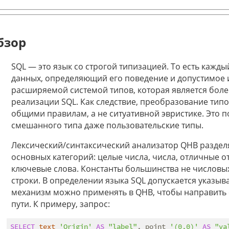
бзор
SQL — это язык со строгой типизацией. То есть кажд
данных, определяющий его поведение и допустимое 
расширяемой системой типов, которая является боле
реализации SQL. Как следствие, преобразование тип
общими правилам, а не ситуативной эвристике. Это 
смешанного типа даже пользовательские типы.
Лексический/синтаксический анализатор QHB разделя
основных категорий: целые числа, числа, отличные о
ключевые слова. Константы большинства не числовых
строки. В определении языка SQL допускается указыва
механизм можно применять в QHB, чтобы направить 
пути. К примеру, запрос:
SELECT
text
'Origin'
AS
"label"
, point 
'(0,0)'
AS
"va