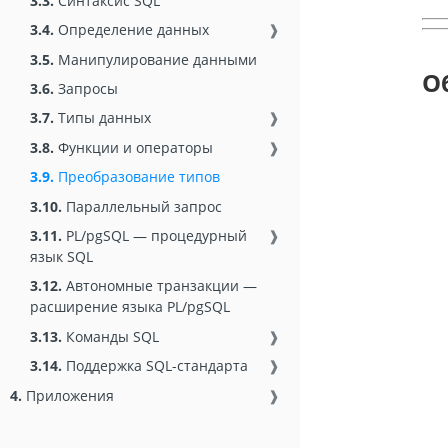
3.3.
Синтаксис SQL
3.4.
Определение данных
❱
3.5.
Манипулирование данными
О
3.6.
Запросы
3.7.
Типы данных
❱
3.8.
Функции и операторы
❱
3.9.
Преобразование типов
3.10.
Параллельный запрос
3.11.
PL/pgSQL — процедурный
❱
язык SQL
3.12.
Автономные транзакции —
расширение языка PL/pgSQL
3.13.
Команды SQL
❱
3.14.
Поддержка SQL-стандарта
❱
4.
Приложения
❱