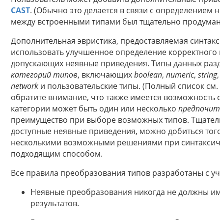
CAST
. (Обычно это делается в связи с определением
между встроенными типами был тщательно продуман, 
Дополнительная эвристика, предоставляемая синтак
использовать улучшенное определение корректного п
допускающих неявные приведения. Типы данных разд
категорий типов
, включающих
boolean
,
numeric
,
string
network
и пользовательские типы. (Полный список см.
обратите внимание, что также имеется возможность с
категории может быть один или несколько
предпочит
преимущество при выборе возможных типов. Тщател
доступные неявные приведения, можно добиться тог
несколькими возможными решениями при синтаксиче
подходящим способом.
Все правила преобразования типов разработаны с у
Неявные преобразования никогда не должны и
результатов.