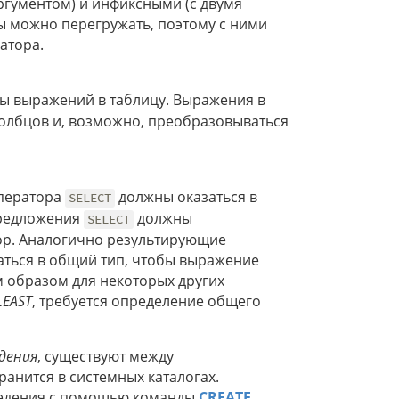
ргументом) и инфиксными (с двумя
ы можно перегружать, поэтому с ними
атора.
ы выражений в таблицу. Выражения в
толбцов и, возможно, преобразовываться
оператора
должны оказаться в
SELECT
предложения
должны
SELECT
ор. Аналогично результирующие
ться в общий тип, чтобы выражение
 образом для некоторых других
LEAST
, требуется определение общего
дения
, существуют между
анится в системных каталогах.
ведения с помощью команды
CREATE