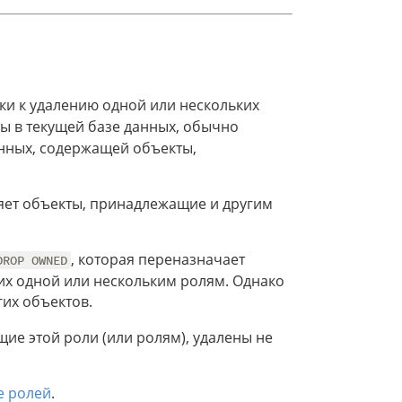
ки к удалению одной или нескольких
ты в текущей базе данных, обычно
анных, содержащей объекты,
яет объекты, принадлежащие и другим
, которая переназначает
DROP OWNED
их одной или нескольким ролям. Однако
гих объектов.
ие этой роли (или ролям), удалены не
е ролей
.