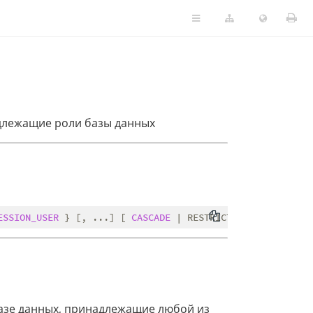
длежащие роли базы данных
ESSION_USER
 } [, ...] [ 
CASCADE
базе данных, принадлежащие любой из