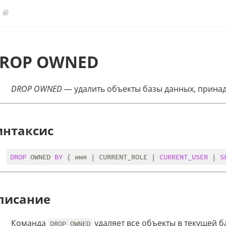
ROP OWNED
DROP OWNED
— удалить объекты базы данных, прина
интаксис
DROP
 OWNED 
BY
 { имя | CURRENT_ROLE | 
CURRENT_USER
 | 
S
писание
Команда
удаляет все объекты в текущей 
DROP OWNED